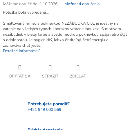
Môžeme doručiť do:
1.10.2026
Možnosti doručenia
Položka bola vypredaná…
Smaltovaný hrniec s pokrievkou NEZÁBUDKA 5,5L je ideálny na
varenie na všetkých typoch sporákov vrátane indukcie. S motívom
nezábudiek v bielej farbe a svetlo modrou pokrievkou spája retro štýl
s odolnosťou. Je hygienický, ľahko čistiteľný, šetrí energiu a
zachováva chuť jedál.
Detailné informácie
OPÝTAŤ SA
STRÁŽIŤ
ZDIEĽAŤ
Potrebujete poradiť?
+421 949 000 569
Rýchle doručenie