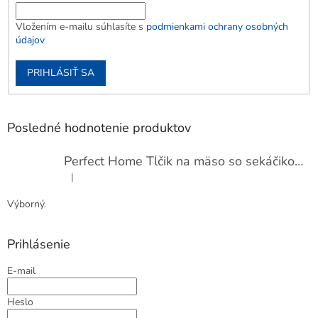
Vložením e-mailu súhlasíte s
podmienkami ochrany osobných
údajov
PRIHLÁSIŤ SA
Posledné hodnotenie produktov
Perfect Home Tĺčik na mäso so sekáčikom, 56893
|
Hodnotenie produktu je 5 z 5 hviezdičiek.
Výborný.
Prihlásenie
E-mail
Heslo