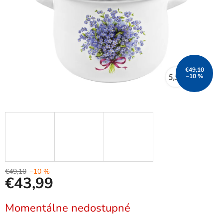
€49,10
–10 %
€49,10
–10 %
€43,99
Jednotková
Momentálne nedostupné
cena: