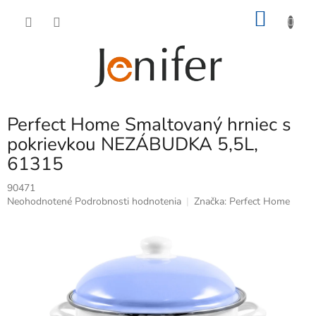
Prejsť
NÁKU
na
obsah
KOŠÍK
Perfect Home Smaltovaný hrniec s
pokrievkou NEZÁBUDKA 5,5L,
61315
90471
Priemerné
Neohodnotené
Podrobnosti hodnotenia
Značka:
Perfect Home
hodnotenie
produktu
je
0,0
z
5
hviezdičiek.