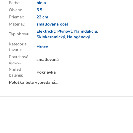
Farba
:
biela
Objem
:
5.5 L
Priemer
:
22 cm
Materiál
:
smaltovaná oceľ
Elektrický
,
Plynový
,
Na indukciu
,
Typ ohrevu
:
Sklokeramický
,
Halogénový
Kategória
Hrnce
tovaru
:
Povrchová
smaltovaná
úprava
:
Súčasť
Pokrievka
balenia
:
Položka bola vypredaná…
Z
á
p
ä
t
i