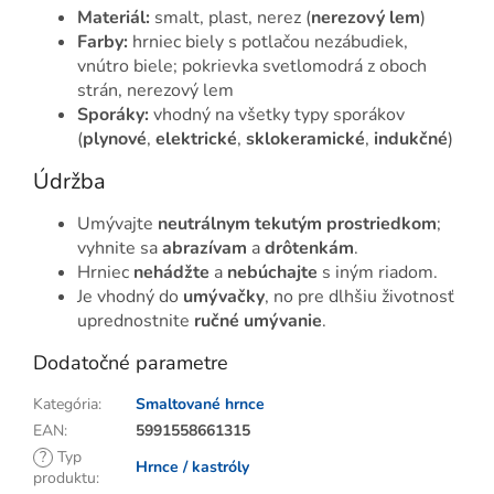
Materiál:
smalt, plast, nerez (
nerezový lem
)
Farby:
hrniec biely s potlačou nezábudiek,
vnútro biele; pokrievka svetlomodrá z oboch
strán, nerezový lem
Sporáky:
vhodný na všetky typy sporákov
(
plynové
,
elektrické
,
sklokeramické
,
indukčné
)
Údržba
Umývajte
neutrálnym tekutým prostriedkom
;
vyhnite sa
abrazívam
a
drôtenkám
.
Hrniec
nehádžte
a
nebúchajte
s iným riadom.
Je vhodný do
umývačky
, no pre dlhšiu životnosť
uprednostnite
ručné umývanie
.
Dodatočné parametre
Kategória
:
Smaltované hrnce
EAN
:
5991558661315
?
Typ
Hrnce / kastróly
produktu
: