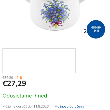
€30,20
–9 %
€30,20
–9 %
€27,29
Jednotková
Odosielame ihneď
cena:
Môžeme doručiť do:
11.8.2026
Možnosti doručenia