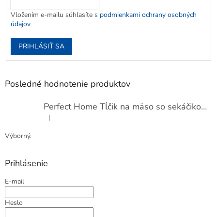
Vložením e-mailu súhlasíte s
podmienkami ochrany osobných
údajov
PRIHLÁSIŤ SA
Posledné hodnotenie produktov
Perfect Home Tĺčik na mäso so sekáčikom, 56893
|
Hodnotenie produktu je 5 z 5 hviezdičiek.
Výborný.
Prihlásenie
E-mail
Heslo