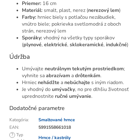
Priemer:
16 cm
Materiál:
smalt, plast, nerez (
nerezový lem
)
Farby:
hrniec biely s potlačou nezábudiek,
vnútro biele; pokrievka svetlomodrá z oboch
strán, nerezový lem
Sporáky:
vhodný na všetky typy sporákov
(
plynové
,
elektrické
,
sklokeramické
,
indukčné
)
Údržba
Umývajte
neutrálnym tekutým prostriedkom
;
vyhnite sa
abrazívam
a
drôtenkám
.
Hrniec
nehádžte
a
nebúchajte
s iným riadom.
Je vhodný do
umývačky
, no pre dlhšiu životnosť
uprednostnite
ručné umývanie
.
Dodatočné parametre
Kategória
:
Smaltované hrnce
EAN
:
5991558661018
?
Typ
Hrnce / kastróly