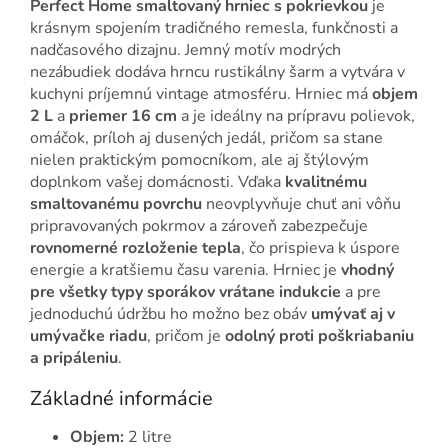
Perfect Home smaltovaný hrniec s pokrievkou
je
krásnym spojením tradičného remesla, funkčnosti a
nadčasového dizajnu. Jemný motív modrých
nezábudiek dodáva hrncu rustikálny šarm a vytvára v
kuchyni príjemnú vintage atmosféru. Hrniec má
objem
2 L
a
priemer 16 cm
a je ideálny na prípravu polievok,
omáčok, príloh aj dusených jedál, pričom sa stane
nielen praktickým pomocníkom, ale aj štýlovým
doplnkom vašej domácnosti. Vďaka
kvalitnému
smaltovanému povrchu
neovplyvňuje chuť ani vôňu
pripravovaných pokrmov a zároveň zabezpečuje
rovnomerné rozloženie tepla
, čo prispieva k úspore
energie a kratšiemu času varenia. Hrniec je
vhodný
pre všetky typy sporákov vrátane indukcie
a pre
jednoduchú údržbu ho možno bez obáv
umývať aj v
umývačke riadu
, pričom je
odolný proti poškriabaniu
a pripáleniu
.
Základné informácie
Objem:
2 litre