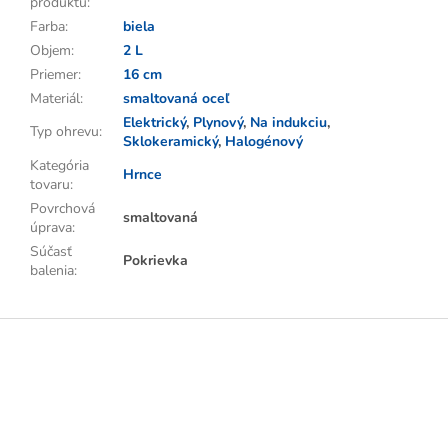
produktu
:
Farba
:
biela
Objem
:
2 L
Priemer
:
16 cm
Materiál
:
smaltovaná oceľ
Elektrický
,
Plynový
,
Na indukciu
,
Typ ohrevu
:
Sklokeramický
,
Halogénový
Kategória
Hrnce
tovaru
:
Povrchová
smaltovaná
úprava
:
Súčasť
Pokrievka
balenia
:
Z
á
p
ä
t
i