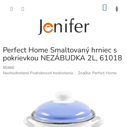
Prejsť
NÁKU
na
obsah
KOŠÍK
Perfect Home Smaltovaný hrniec s
pokrievkou NEZÁBUDKA 2L, 61018
90466
Priemerné
Neohodnotené
Podrobnosti hodnotenia
Značka:
Perfect Home
hodnotenie
produktu
je
0,0
z
5
hviezdičiek.