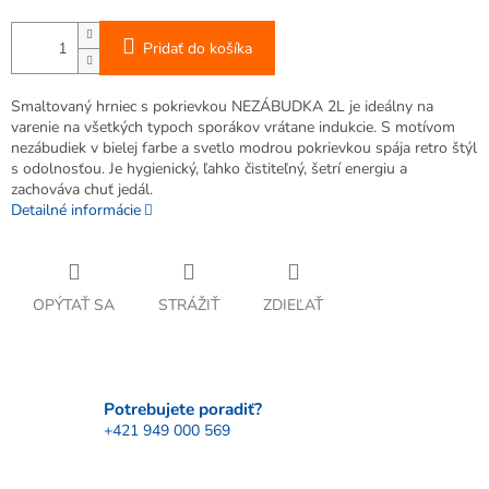
Pridať do košíka
Smaltovaný hrniec s pokrievkou NEZÁBUDKA 2L je ideálny na
varenie na všetkých typoch sporákov vrátane indukcie. S motívom
nezábudiek v bielej farbe a svetlo modrou pokrievkou spája retro štýl
s odolnosťou. Je hygienický, ľahko čistiteľný, šetrí energiu a
zachováva chuť jedál.
Detailné informácie
OPÝTAŤ SA
STRÁŽIŤ
ZDIEĽAŤ
Potrebujete poradiť?
+421 949 000 569