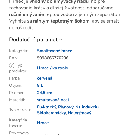
Hrniec je
vhodný do umývačky riadu
, no pre
zachovanie krásy a dlhšej životnosti odporúčame
ručné umývanie
teplou vodou a jemným saponátom.
Vyhnite sa
náhlym teplotným šokom
, aby sa smalt
nepoškodil.
Dodatočné parametre
Kategória
:
Smaltované hrnce
EAN
:
5998666770236
?
Typ
Hrnce / kastróly
produktu
:
Farba
:
červená
Objem
:
8 L
Priemer
:
24,5 cm
Materiál
:
smaltovaná oceľ
Elektrický
,
Plynový
,
Na indukciu
,
Typ ohrevu
:
Sklokeramický
,
Halogénový
Kategória
Hrnce
tovaru
:
Povrchová