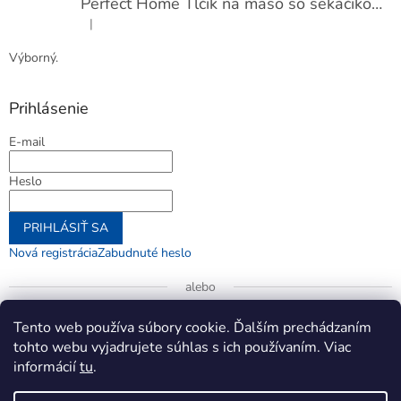
Perfect Home Tĺčik na mäso so sekáčikom, 56893
|
Hodnotenie produktu je 5 z 5 hviezdičiek.
Výborný.
Prihlásenie
E-mail
Heslo
PRIHLÁSIŤ SA
Nová registrácia
Zabudnuté heslo
alebo
Prihlásiť sa cez Google
Tento web používa súbory cookie. Ďalším prechádzaním
tohto webu vyjadrujete súhlas s ich používaním. Viac
informácií
tu
.
Vytvoril Shoptet