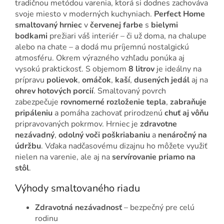
tradičnou metódou varenia, ktorá si dodnes zachováva
svoje miesto v moderných kuchyniach.
Perfect Home
smaltovaný hrniec
v
červenej farbe
s
bielymi
bodkami
prežiari váš interiér – či už doma, na chalupe
alebo na chate – a dodá mu príjemnú nostalgickú
atmosféru. Okrem výrazného vzhľadu ponúka aj
vysokú praktickosť. S objemom
8 litrov
je ideálny na
prípravu
polievok
,
omáčok
,
kaší
,
dusených jedál
aj na
ohrev hotových porcií
. Smaltovaný povrch
zabezpečuje
rovnomerné rozloženie tepla
,
zabraňuje
pripáleniu
a pomáha zachovať prirodzenú
chuť aj vôňu
pripravovaných pokrmov. Hrniec je
zdravotne
nezávadný
,
odolný voči poškriabaniu
a
nenáročný na
údržbu
. Vďaka nadčasovému dizajnu ho môžete využiť
nielen na varenie, ale aj na
servírovanie priamo na
stôl
.
Výhody smaltovaného riadu
Zdravotná nezávadnosť
– bezpečný pre celú
rodinu