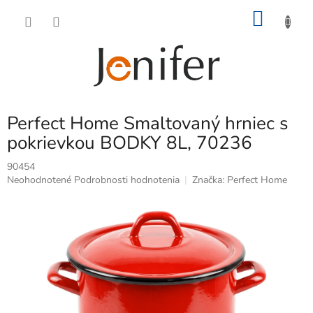
Prejsť
NÁKU
na
obsah
KOŠÍK
Perfect Home Smaltovaný hrniec s
pokrievkou BODKY 8L, 70236
90454
Priemerné
Neohodnotené
Podrobnosti hodnotenia
Značka:
Perfect Home
hodnotenie
produktu
je
0,0
z
5
hviezdičiek.