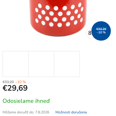
€33,20
–10 %
€33,20
–10 %
€29,69
Jednotková
Odosielame ihneď
cena:
Môžeme doručiť do:
7.8.2026
Možnosti doručenia