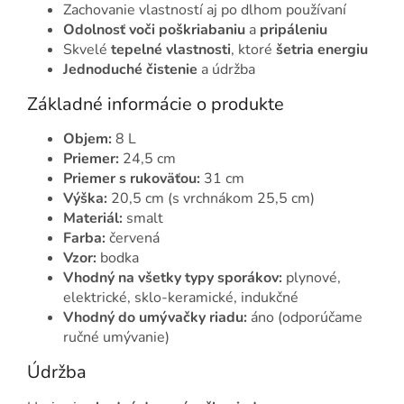
Zachovanie vlastností aj po dlhom používaní
Odolnosť voči poškriabaniu
a
pripáleniu
Skvelé
tepelné vlastnosti
, ktoré
šetria energiu
Jednoduché čistenie
a údržba
Základné informácie o produkte
Objem:
8 L
Priemer:
24,5 cm
Priemer s rukoväťou:
31 cm
Výška:
20,5 cm (s vrchnákom 25,5 cm)
Materiál:
smalt
Farba:
červená
Vzor:
bodka
Vhodný na všetky typy sporákov:
plynové,
elektrické, sklo-keramické, indukčné
Vhodný do umývačky riadu:
áno (odporúčame
ručné umývanie)
Údržba