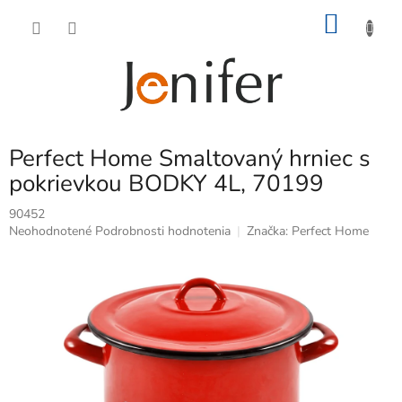
Prejsť
NÁKU
na
obsah
KOŠÍK
Perfect Home Smaltovaný hrniec s
pokrievkou BODKY 4L, 70199
90452
Priemerné
Neohodnotené
Podrobnosti hodnotenia
Značka:
Perfect Home
hodnotenie
produktu
je
0,0
z
5
hviezdičiek.