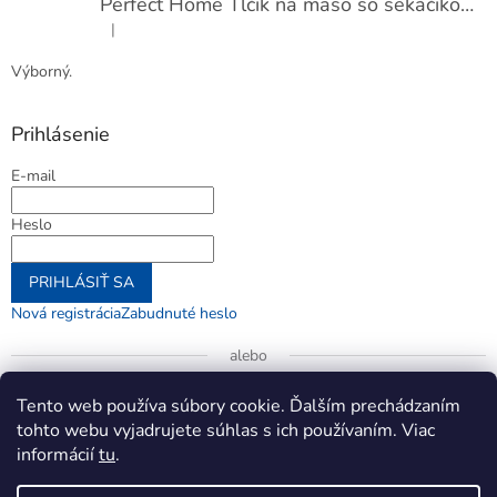
Perfect Home Tĺčik na mäso so sekáčikom, 56893
|
Hodnotenie produktu je 5 z 5 hviezdičiek.
Výborný.
Prihlásenie
E-mail
Heslo
PRIHLÁSIŤ SA
Nová registrácia
Zabudnuté heslo
alebo
Prihlásiť sa cez Google
Tento web používa súbory cookie. Ďalším prechádzaním
tohto webu vyjadrujete súhlas s ich používaním. Viac
informácií
tu
.
Vytvoril Shoptet