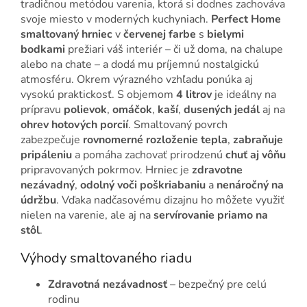
tradičnou metódou varenia, ktorá si dodnes zachováva
svoje miesto v moderných kuchyniach.
Perfect Home
smaltovaný hrniec
v
červenej farbe
s
bielymi
bodkami
prežiari váš interiér – či už doma, na chalupe
alebo na chate – a dodá mu príjemnú nostalgickú
atmosféru. Okrem výrazného vzhľadu ponúka aj
vysokú praktickosť. S objemom
4 litrov
je ideálny na
prípravu
polievok
,
omáčok
,
kaší
,
dusených jedál
aj na
ohrev hotových porcií
. Smaltovaný povrch
zabezpečuje
rovnomerné rozloženie tepla
,
zabraňuje
pripáleniu
a pomáha zachovať prirodzenú
chuť aj vôňu
pripravovaných pokrmov. Hrniec je
zdravotne
nezávadný
,
odolný voči poškriabaniu
a
nenáročný na
údržbu
. Vďaka nadčasovému dizajnu ho môžete využiť
nielen na varenie, ale aj na
servírovanie priamo na
stôl
.
Výhody smaltovaného riadu
Zdravotná nezávadnosť
– bezpečný pre celú
rodinu