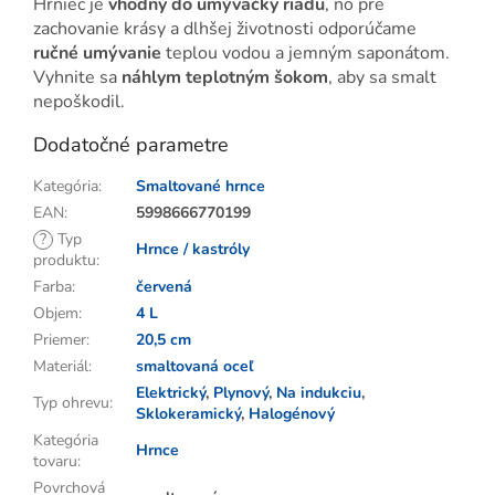
Hrniec je
vhodný do umývačky riadu
, no pre
zachovanie krásy a dlhšej životnosti odporúčame
ručné umývanie
teplou vodou a jemným saponátom.
Vyhnite sa
náhlym teplotným šokom
, aby sa smalt
nepoškodil.
Dodatočné parametre
Kategória
:
Smaltované hrnce
EAN
:
5998666770199
?
Typ
Hrnce / kastróly
produktu
:
Farba
:
červená
Objem
:
4 L
Priemer
:
20,5 cm
Materiál
:
smaltovaná oceľ
Elektrický
,
Plynový
,
Na indukciu
,
Typ ohrevu
:
Sklokeramický
,
Halogénový
Kategória
Hrnce
tovaru
:
Povrchová