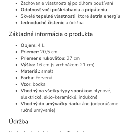
Zachovanie vlastností aj po dlhom používaní
Odolnosť voči poškriabaniu
a
pripáleniu
Skvelé
tepelné vlastnosti
, ktoré
šetria energiu
Jednoduché čistenie
a údržba
Základné informácie o produkte
Objem:
4 L
Priemer:
20,5 cm
Priemer s rukoväťou:
27 cm
Výška:
16 cm (s vrchnákom 21 cm)
Materiál:
smalt
Farba:
červená
Vzor:
bodka
Vhodný na všetky typy sporákov:
plynové,
elektrické, sklo-keramické, indukčné
Vhodný do umývačky riadu:
áno (odporúčame
ručné umývanie)
Údržba