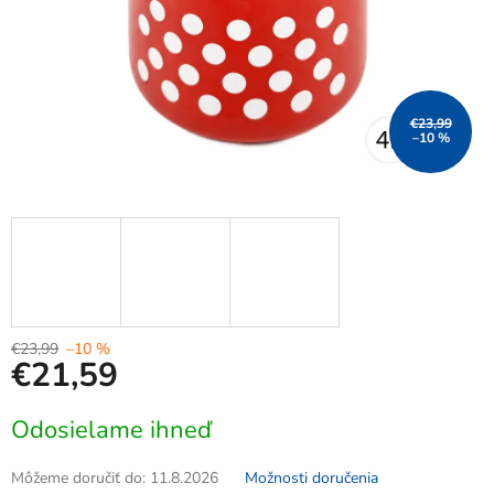
€23,99
–10 %
€23,99
–10 %
€21,59
Jednotková
Odosielame ihneď
cena:
Môžeme doručiť do:
11.8.2026
Možnosti doručenia