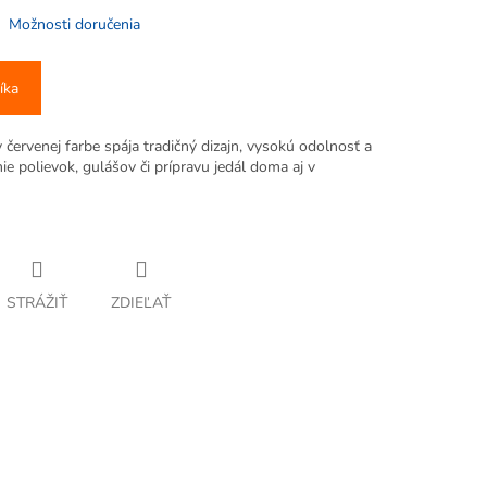
Možnosti doručenia
íka
ervenej farbe spája tradičný dizajn, vysokú odolnosť a
nie polievok, gulášov či prípravu jedál doma aj v
STRÁŽIŤ
ZDIEĽAŤ