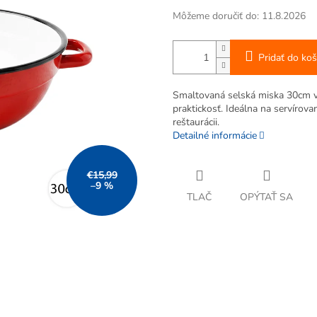
Môžeme doručiť do:
11.8.2026
Pridať do koš
Smaltovaná selská miska 30cm v č
praktickosť. Ideálna na servírova
reštaurácii.
Detailné informácie
€15,99
–9 %
TLAČ
OPÝTAŤ SA