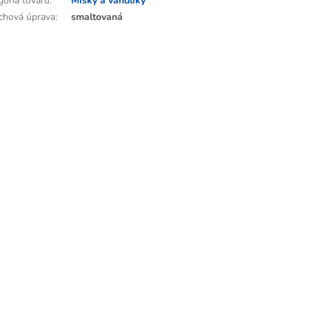
gória tovaru
:
Misky a vandlíky
chová úprava
:
smaltovaná