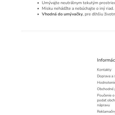
Umývajte neutrálnym tekutým prostried
Misku nehádžte a nebúchajte o iný riad.
Vhodná do umývačky
, pre dlhšiu život
Z
á
p
ä
t
Informác
i
e
Kontakty
Doprava a 
Hodnoteni
Obchodné 
Poučenie o 
podať obch
nápravu
Reklamačný