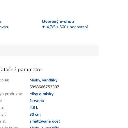
e
Overený e-shop
tovaru
★ 4,7/5 z 560+ hodnotení
atočné parametre
gória
:
Misky, vandlíky
:
5998666753307
yp produktu
:
Misy a misky
a
:
červená
em
:
4.8 L
mer
:
30 cm
riál
:
smaltovaná oceľ