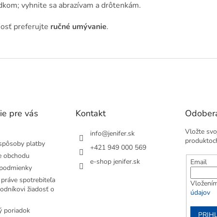
kom; vyhnite sa abrazívam a drôtenkám.
nosť preferujte
ručné umývanie
.
ie pre vás
Kontakt
Odobera
Vložte svo
info
@
jenifer.sk
produktoc
spôsoby platby
+421 949 000 569
e obchodu
e-shop jenifer.sk
Email
podmienky
práve spotrebiteľa
Vložením
odníkovi žiadosť o
údajov
 poriadok
PRIH