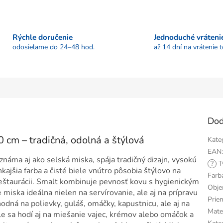
Rýchle doručenie
Jednoduché vráteni
odosielame do 24–48 hod.
až 14 dní na vrátenie 
Dod
 cm – tradičná, odolná a štýlová
Kate
EAN
 známa aj ako selská miska, spája tradičný dizajn, vysokú
?
T
kajšia farba a čisté biele vnútro pôsobia štýlovo na
Farb
reštaurácii. Smalt kombinuje pevnosť kovu s hygienickým
Obj
ska ideálna nielen na servírovanie, ale aj na prípravu
Prie
dná na polievky, guláš, omáčky, kapustnicu, ale aj na
Mate
le sa hodí aj na miešanie vajec, krémov alebo omáčok a