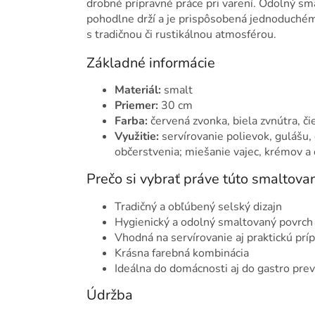
drobné prípravné práce pri varení. Odolný sma
pohodlne drží a je prispôsobená jednoduchému
s tradičnou či rustikálnou atmosférou.
Základné informácie
Materiál:
smalt
Priemer:
30 cm
Farba:
červená zvonka, biela zvnútra, č
Využitie:
servírovanie polievok, gulášu,
občerstvenia; miešanie vajec, krémov a 
Prečo si vybrať práve túto smaltova
Tradičný a obľúbený selský dizajn
Hygienický a odolný smaltovaný povrch
Vhodná na servírovanie aj praktickú príp
Krásna farebná kombinácia
Ideálna do domácnosti aj do gastro pre
Údržba