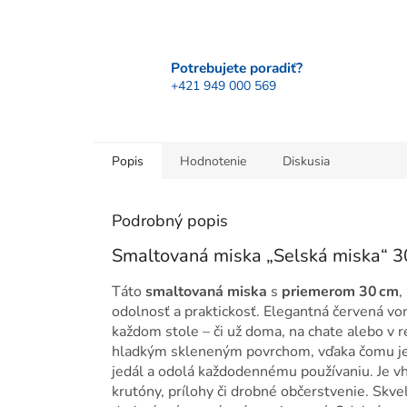
Potrebujete poradiť?
+421 949 000 569
Popis
Hodnotenie
Diskusia
Podrobný popis
Smaltovaná miska „Selská miska“ 30
Táto
smaltovaná miska
s
priemerom 30 cm
,
odolnosť a praktickosť. Elegantná červená von
každom stole – či už doma, na chate alebo v 
hladkým skleneným povrchom, vďaka čomu je mi
jedál a odolá každodennému používaniu. Je vho
krutóny, prílohy či drobné občerstvenie. Skve