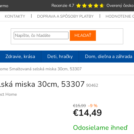
Recenzie 4.7
Overený česko
armo
KONTAKTY
DOPRAVA A SPÔSOBY PLATBY
HODNOTENIE
HĽADAŤ
Zdravie, krása
Deti, hračky
Dom, dieľna a záhrada
Home Smaltovaná selská miska 30cm, 53307
lská miska 30cm, 53307
90462
ect Home
€15,99
–9 %
€14,49
Jednotková
Odosielame ihneď
cena: