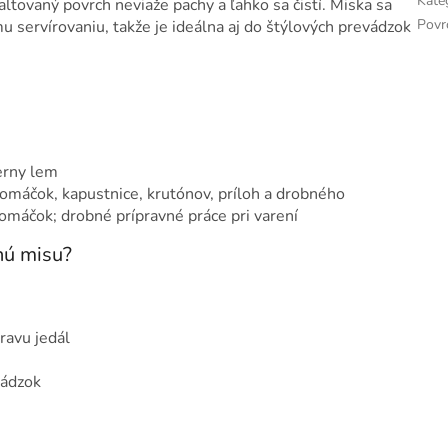
Kate
ltovaný povrch neviaže pachy a ľahko sa čistí. Miska sa
Povr
 servírovaniu, takže je ideálna aj do štýlových prevádzok
ierny lem
 omáčok, kapustnice, krutónov, príloh a drobného
omáčok; drobné prípravné práce pri varení
nú misu?
ravu jedál
vádzok