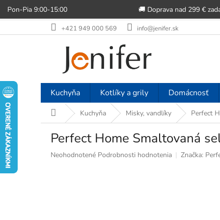
Pon-Pia 9:00-15:00
🚚 Doprava nad 299 € zad
Prejsť
+421 949 000 569
info@jenifer.sk
na
obsah
Kuchyňa
Kotlíky a grily
Domácnosť
Domov
Kuchyňa
Misky, vandlíky
Perfect 
Perfect Home Smaltovaná se
Priemerné
Neohodnotené
Podrobnosti hodnotenia
Značka:
Perf
hodnotenie
produktu
je
0,0
z
5
hviezdičiek.