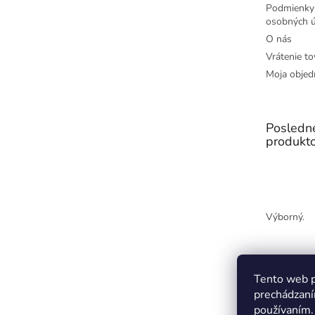
Podmienky
osobných ú
O nás
Vrátenie to
Moja objed
Posledn
produkt
Výborný.
Tento web p
prechádzaní
používaním.