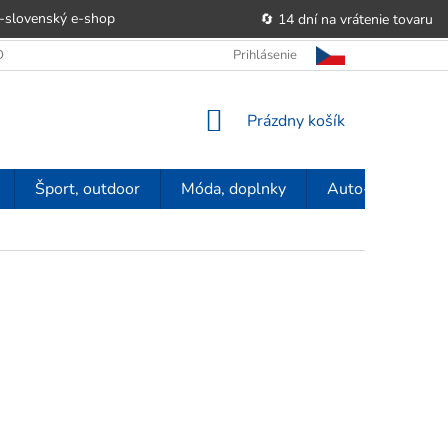
-slovenský e‑shop
🔄 14 dní na vrátenie tovaru
 OBCHODU
OBCHODNÉ PODMIENKY
Prihlásenie
POUČENIE O PRÁVE SP
NÁKUPNÝ
Prázdny košík
KOŠÍK
Šport, outdoor
Móda, doplnky
Auto-moto