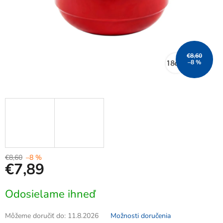
€8,60
–8 %
€8,60
–8 %
€7,89
Jednotková
Odosielame ihneď
cena:
Môžeme doručiť do:
11.8.2026
Možnosti doručenia