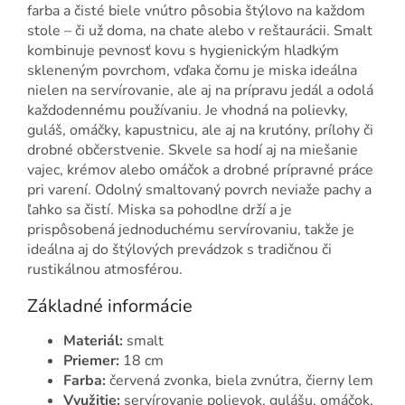
farba a čisté biele vnútro pôsobia štýlovo na každom
stole – či už doma, na chate alebo v reštaurácii. Smalt
kombinuje pevnosť kovu s hygienickým hladkým
skleneným povrchom, vďaka čomu je miska ideálna
nielen na servírovanie, ale aj na prípravu jedál a odolá
každodennému používaniu. Je vhodná na polievky,
guláš, omáčky, kapustnicu, ale aj na krutóny, prílohy či
drobné občerstvenie. Skvele sa hodí aj na miešanie
vajec, krémov alebo omáčok a drobné prípravné práce
pri varení. Odolný smaltovaný povrch neviaže pachy a
ľahko sa čistí. Miska sa pohodlne drží a je
prispôsobená jednoduchému servírovaniu, takže je
ideálna aj do štýlových prevádzok s tradičnou či
rustikálnou atmosférou.
Základné informácie
Materiál:
smalt
Priemer:
18 cm
Farba:
červená zvonka, biela zvnútra, čierny lem
Využitie:
servírovanie polievok, gulášu, omáčok,