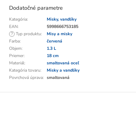
Dodatočné parametre
Kategória
:
Misky, vandlíky
EAN
:
5998666753185
?
Typ produktu
:
Misy a misky
Farba
:
červená
Objem
:
1.3 L
Priemer
:
18 cm
Materiál
:
smaltovaná oceľ
Kategória tovaru
:
Misky a vandlíky
Povrchová úprava
:
smaltovaná
Z
á
p
ä
t
i
e