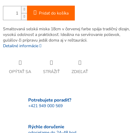
Pridať do košíka
Smaltovaná selská miska 18cm v červenej farbe spája tradičný dizajn,
vysokú odolnosť a praktickosť. Ideálna na servírovanie polievok,
gulášov či prípravu jedál doma aj v reštaurácii.
Detailné informácie
OPÝTAŤ SA
STRÁŽIŤ
ZDIEĽAŤ
Potrebujete poradiť?
+421 949 000 569
Rýchle doručenie
odosielame do 24–48 hod.