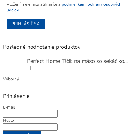
Vložením e-mailu súhlasíte s
podmienkami ochrany osobných
údajov
PRIHLÁSIŤ SA
Posledné hodnotenie produktov
Perfect Home Tĺčik na mäso so sekáčikom, 56893
|
Hodnotenie produktu je 5 z 5 hviezdičiek.
Výborný.
Prihlásenie
E-mail
Heslo