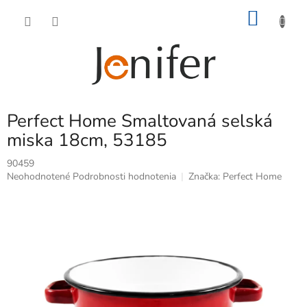
Prejsť
NÁKU
na
obsah
KOŠÍK
Perfect Home Smaltovaná selská
miska 18cm, 53185
90459
Priemerné
Neohodnotené
Podrobnosti hodnotenia
Značka:
Perfect Home
hodnotenie
produktu
je
0,0
z
5
hviezdičiek.