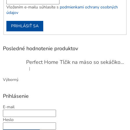
Vložením e-mailu súhlasíte s
podmienkami ochrany osobných
údajov
PRIHLÁSIŤ SA
Posledné hodnotenie produktov
Perfect Home Tĺčik na mäso so sekáčikom, 56893
|
Hodnotenie produktu je 5 z 5 hviezdičiek.
Výborný.
Prihlásenie
E-mail
Heslo