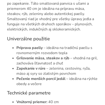
po zapekanie. Táto smaltovaná panvica s ušami a
priemerom 40 cm je ideálna na prípravu mäsa,
steakov, rýb, zeleniny alebo autentickej paelly.
Smaltovaný riad je vhodný pre všetky úpravy jedla a
funguje na všetkých druhoch sporákov – plynových,
elektrických, indukčných aj sklokeramických.
Univerzálne použitie
Príprava paelly
– ideálna na tradičnú paellu s
rovnomerným rozvodom tepla
Grilovanie mäsa, steakov a rýb
– vhodná na gril,
zachováva šťavnatosť a chuť
Zapekanie v rúre
– zelenina, cestoviny, ryža,
mäso aj syry so zlatistým povrchom
Pečenie menších porcií jedál
– ideálna na rýchle
obedy a večere
Technické parametre
Vnútorný priemer:
40 cm