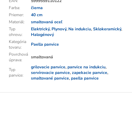
EAN
:
5999559110122
Farba
:
čierna
Priemer
:
40 cm
Materiál
:
smaltovaná oceľ
Typ
Elektrický
,
Plynový
,
Na indukciu
,
Sklokeramický
,
ohrevu
:
Halogénový
Kategória
Paella panvice
tovaru
:
Povrchová
smaltovaná
úprava
:
grilovacie panvice
,
panvice na indukciu
,
Typ
servírovacie panvice
,
zapekacie panvice
,
panvice
:
smaltované panvice
,
paella panvice
Z
á
p
ä
t
i