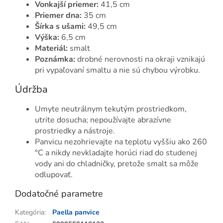
Vonkajší priemer:
41,5 cm
Priemer dna:
35 cm
Šírka s ušami:
49,5 cm
Výška:
6,5 cm
Materiál:
smalt
Poznámka:
drobné nerovnosti na okraji vznikajú
pri vypaľovaní smaltu a nie sú chybou výrobku.
Údržba
Umyte neutrálnym tekutým prostriedkom,
utrite dosucha; nepoužívajte abrazívne
prostriedky a nástroje.
Panvicu nezohrievajte na teplotu vyššiu ako 260
°C a nikdy nevkladajte horúci riad do studenej
vody ani do chladničky, pretože smalt sa môže
odlupovať.
Dodatočné parametre
Kategória
:
Paella panvice