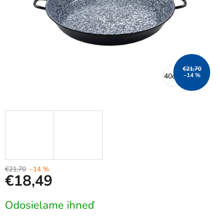
€21,70
–14 %
€21,70
–14 %
€18,49
Jednotková
Odosielame ihneď
cena: