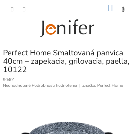
Prejsť
NÁKU
na
obsah
KOŠÍK
Perfect Home Smaltovaná panvica
40cm – zapekacia, grilovacia, paella,
10122
90401
Priemerné
Neohodnotené
Podrobnosti hodnotenia
Značka:
Perfect Home
hodnotenie
produktu
je
0,0
z
5
hviezdičiek.