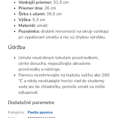
Vonkajší priemer:
31,5 cm
Priemer dna:
26 cm
Šírka s ušami:
39,5 cm
Výška:
5,3 cm
Materiál:
smalt
Poznámka:
drobné nerovnosti na okraji vznikajú
pri vypaľovaní smaltu a nie sú chybou výrobku.
Údržba
Umyte neutrálnym tekutým prostriedkom,
utrite dosucha; nepoužívajte abrazívne
prostriedky a nástroje.
Panvicu nezohrievajte na teplotu vyššiu ako 260
°C a nikdy nevkladajte horúci riad do studenej
vody ani do chladničky, pretože smalt sa môže
odlupovať.
Dodatočné parametre
Kategória
:
Paella panvice