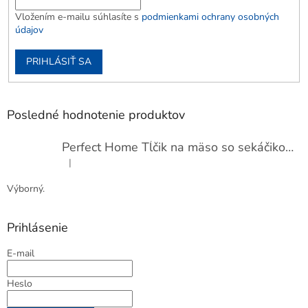
Vložením e-mailu súhlasíte s
podmienkami ochrany osobných
údajov
PRIHLÁSIŤ SA
Posledné hodnotenie produktov
Perfect Home Tĺčik na mäso so sekáčikom, 56893
|
Hodnotenie produktu je 5 z 5 hviezdičiek.
Výborný.
Prihlásenie
E-mail
Heslo