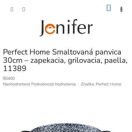
Prejsť
NÁKU
na
obsah
KOŠÍK
Perfect Home Smaltovaná panvica
30cm – zapekacia, grilovacia, paella,
11389
90400
Priemerné
Neohodnotené
Podrobnosti hodnotenia
Značka:
Perfect Home
hodnotenie
produktu
je
0,0
z
5
hviezdičiek.