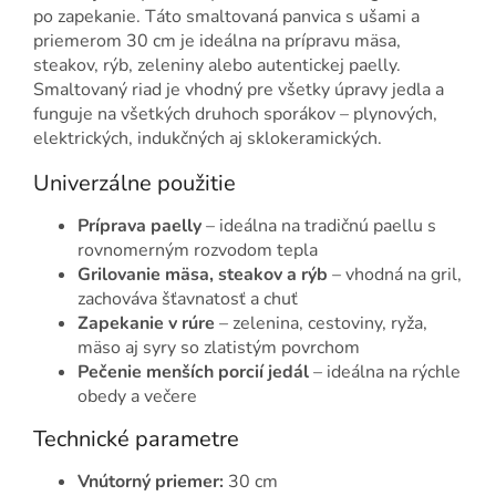
po zapekanie. Táto smaltovaná panvica s ušami a
priemerom 30 cm je ideálna na prípravu mäsa,
steakov, rýb, zeleniny alebo autentickej paelly.
Smaltovaný riad je vhodný pre všetky úpravy jedla a
funguje na všetkých druhoch sporákov – plynových,
elektrických, indukčných aj sklokeramických.
Univerzálne použitie
Príprava paelly
– ideálna na tradičnú paellu s
rovnomerným rozvodom tepla
Grilovanie mäsa, steakov a rýb
– vhodná na gril,
zachováva šťavnatosť a chuť
Zapekanie v rúre
– zelenina, cestoviny, ryža,
mäso aj syry so zlatistým povrchom
Pečenie menších porcií jedál
– ideálna na rýchle
obedy a večere
Technické parametre
Vnútorný priemer:
30 cm