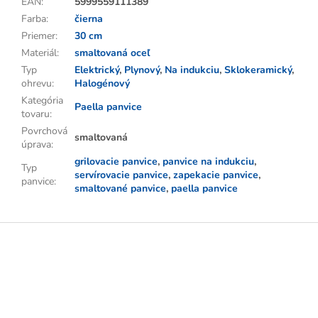
EAN
:
5999559111389
Farba
:
čierna
Priemer
:
30 cm
Materiál
:
smaltovaná oceľ
Typ
Elektrický
,
Plynový
,
Na indukciu
,
Sklokeramický
,
ohrevu
:
Halogénový
Kategória
Paella panvice
tovaru
:
Povrchová
smaltovaná
úprava
:
grilovacie panvice
,
panvice na indukciu
,
Typ
servírovacie panvice
,
zapekacie panvice
,
panvice
:
smaltované panvice
,
paella panvice
Z
á
p
ä
t
i