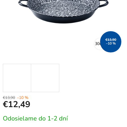
€13,90
–10 %
€13,90
–10 %
€12,49
Jednotková
Odosielame do 1-2 dní
cena: