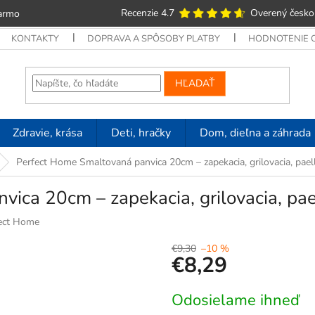
Recenzie 4.7
Overený česko
armo
KONTAKTY
DOPRAVA A SPÔSOBY PLATBY
HODNOTENIE
HĽADAŤ
Zdravie, krása
Deti, hračky
Dom, dieľna a záhrada
Perfect Home Smaltovaná panvica 20cm – zapekacia, grilovacia, pael
ica 20cm – zapekacia, grilovacia, pa
ect Home
€9,30
–10 %
€8,29
Jednotková
Odosielame ihneď
cena: