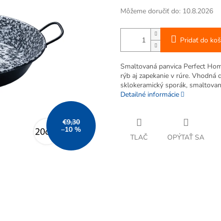
Môžeme doručiť do:
10.8.2026
Pridať do koš
Smaltovaná panvica Perfect Home
rýb aj zapekanie v rúre. Vhodná d
sklokeramický sporák, smaltova
Detailné informácie
€9,30
–10 %
TLAČ
OPÝTAŤ SA