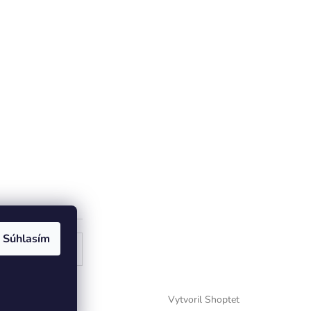
Súhlasím
ogle
Vytvoril Shoptet