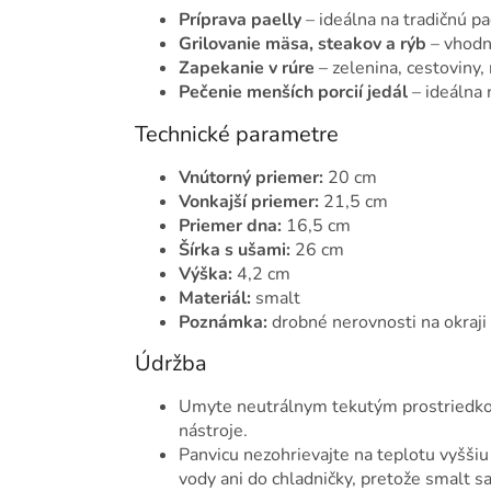
Príprava paelly
– ideálna na tradičnú 
Grilovanie mäsa, steakov a rýb
– vhodná
Zapekanie v rúre
– zelenina, cestoviny,
Pečenie menších porcií jedál
– ideálna 
Technické parametre
Vnútorný priemer:
20 cm
Vonkajší priemer:
21,5 cm
Priemer dna:
16,5 cm
Šírka s ušami:
26 cm
Výška:
4,2 cm
Materiál:
smalt
Poznámka:
drobné nerovnosti na okraji 
Údržba
Umyte neutrálnym tekutým prostriedkom,
nástroje.
Panvicu nezohrievajte na teplotu vyššiu
vody ani do chladničky, pretože smalt s