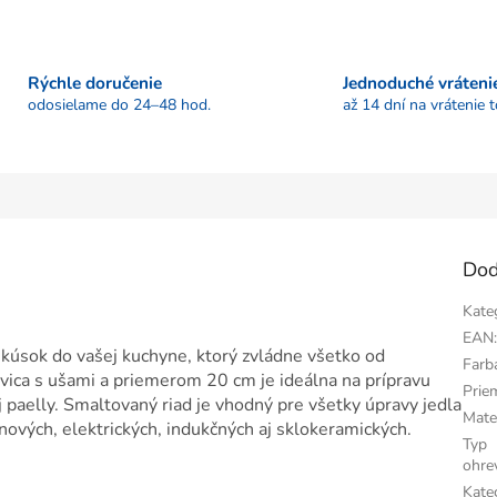
Rýchle doručenie
Jednoduché vráteni
odosielame do 24–48 hod.
až 14 dní na vrátenie 
Dod
Kate
EAN
 kúsok do vašej kuchyne, ktorý zvládne všetko od
Farb
vica s ušami a priemerom 20 cm je ideálna na prípravu
Prie
j paelly. Smaltovaný riad je vhodný pre všetky úpravy jedla
Mate
nových, elektrických, indukčných aj sklokeramických.
Typ
ohre
Kate