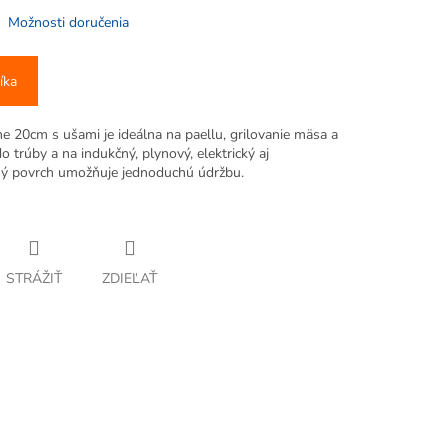
Možnosti doručenia
íka
 20cm s ušami je ideálna na paellu, grilovanie mäsa a
o trúby a na indukčný, plynový, elektrický aj
ný povrch umožňuje jednoduchú údržbu.
STRÁŽIŤ
ZDIEĽAŤ