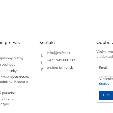
ie pre vás
Kontakt
Odobera
Vložte svo
info
@
jenifer.sk
produktoc
spôsoby platby
+421 949 000 569
e obchodu
e-shop jenifer.sk
Email
podmienky
práve spotrebiteľa
Vložením
odníkovi žiadosť o
údajov
 poriadok
PRIH
 ochrany
dajov