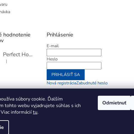
varu
návka
é hodnotenie
Prihlásenie
ov
E-mail
Perfect Home Tĺčik na mäso so sekáčikom, 56893
Heslo
|
Hodnotenie produktu je 5 z 5 hviezdičiek.
PRIHLÁSIŤ SA
Nová registrácia
Zabudnuté heslo
alebo
oužíva súbory cookie. Ďalším
Odmietnuť
m tohto webu vyjadrujete súhlas s ich
Prihlásiť sa cez Go
 Viac informácií
tu
.
ie
aviť nastavenie cookies