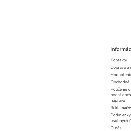
Z
á
p
ä
t
Informác
i
e
Kontakty
Doprava a 
Hodnoteni
Obchodné 
Poučenie o 
podať obch
nápravu
Reklamačný
Podmienky
osobných ú
O nás