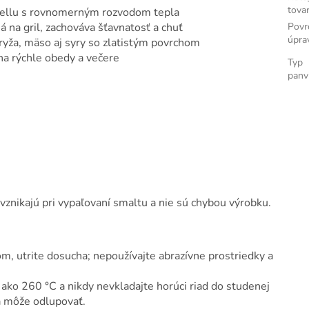
tova
paellu s rovnomerným rozvodom tepla
Povr
 na gril, zachováva šťavnatosť a chuť
úpra
 ryža, mäso aj syry so zlatistým povrchom
na rýchle obedy a večere
Typ
panv
vznikajú pri vypaľovaní smaltu a nie sú chybou výrobku.
 utrite dosucha; nepoužívajte abrazívne prostriedky a
 ako 260 °C a nikdy nevkladajte horúci riad do studenej
a môže odlupovať.