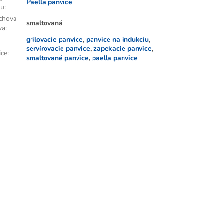
Paella panvice
ru
:
chová
smaltovaná
va
:
grilovacie panvice
,
panvice na indukciu
,
servírovacie panvice
,
zapekacie panvice
,
ice
:
smaltované panvice
,
paella panvice