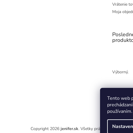
Vrátenie to
Moja objed
Posledn
produkt
Výborný.
Tento web p
prechádzaní
používaním.
Nastaven
Copyright 2026
jenifer.sk
. Všetky práva vyhradené.
Upr