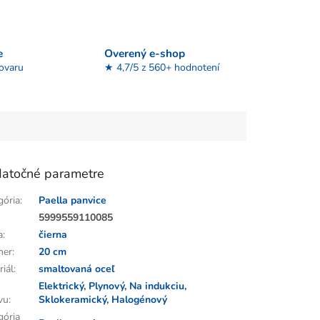
e
Overený e-shop
tovaru
★ 4,7/5 z 560+ hodnotení
atočné parametre
gória
:
Paella panvice
:
5999559110085
a
:
čierna
mer
:
20 cm
riál
:
smaltovaná oceľ
Elektrický
,
Plynový
,
Na indukciu
,
vu
:
Sklokeramický
,
Halogénový
gória