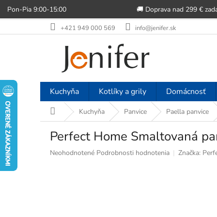
Pon-Pia 9:00-15:00
🚚 Doprava nad 299 € zad
Prejsť
+421 949 000 569
info@jenifer.sk
na
obsah
Kuchyňa
Kotlíky a grily
Domácnosť
Domov
Kuchyňa
Panvice
Paella panvice
Perfect Home Smaltovaná panv
Priemerné
Neohodnotené
Podrobnosti hodnotenia
Značka:
Perf
hodnotenie
produktu
je
0,0
z
5
hviezdičiek.