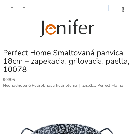
Prejsť
NÁKU
na
obsah
KOŠÍK
Perfect Home Smaltovaná panvica
18cm – zapekacia, grilovacia, paella,
10078
90395
Priemerné
Neohodnotené
Podrobnosti hodnotenia
Značka:
Perfect Home
hodnotenie
produktu
je
0,0
z
5
hviezdičiek.