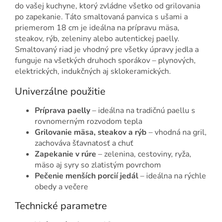
do vašej kuchyne, ktorý zvládne všetko od grilovania
po zapekanie. Táto smaltovaná panvica s ušami a
priemerom 18 cm je ideálna na prípravu mäsa,
steakov, rýb, zeleniny alebo autentickej paelly.
Smaltovaný riad je vhodný pre všetky úpravy jedla a
funguje na všetkých druhoch sporákov – plynových,
elektrických, indukčných aj sklokeramických.
Univerzálne použitie
Príprava paelly
– ideálna na tradičnú paellu s
rovnomerným rozvodom tepla
Grilovanie mäsa, steakov a rýb
– vhodná na gril,
zachováva šťavnatosť a chuť
Zapekanie v rúre
– zelenina, cestoviny, ryža,
mäso aj syry so zlatistým povrchom
Pečenie menších porcií jedál
– ideálna na rýchle
obedy a večere
Technické parametre