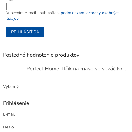
Vložením e-mailu súhlasíte s
podmienkami ochrany osobných
údajov
PRIHLÁSIŤ SA
Posledné hodnotenie produktov
Perfect Home Tĺčik na mäso so sekáčikom, 56893
|
Hodnotenie produktu je 5 z 5 hviezdičiek.
Výborný.
Prihlásenie
E-mail
Heslo