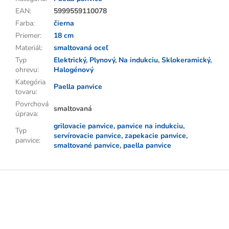
EAN
:
5999559110078
Farba
:
čierna
Priemer
:
18 cm
Materiál
:
smaltovaná oceľ
Typ
Elektrický
,
Plynový
,
Na indukciu
,
Sklokeramický
,
ohrevu
:
Halogénový
Kategória
Paella panvice
tovaru
:
Povrchová
smaltovaná
úprava
:
grilovacie panvice
,
panvice na indukciu
,
Typ
servírovacie panvice
,
zapekacie panvice
,
panvice
:
smaltované panvice
,
paella panvice
Z
á
p
ä
t