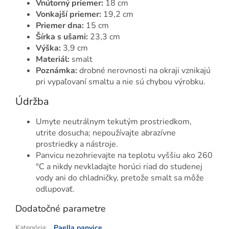
Vnútorný priemer:
18 cm
Vonkajší priemer:
19,2 cm
Priemer dna:
15 cm
Šírka s ušami:
23,3 cm
Výška:
3,9 cm
Materiál:
smalt
Poznámka:
drobné nerovnosti na okraji vznikajú
pri vypaľovaní smaltu a nie sú chybou výrobku.
Údržba
Umyte neutrálnym tekutým prostriedkom,
utrite dosucha; nepoužívajte abrazívne
prostriedky a nástroje.
Panvicu nezohrievajte na teplotu vyššiu ako 260
°C a nikdy nevkladajte horúci riad do studenej
vody ani do chladničky, pretože smalt sa môže
odlupovať.
Dodatočné parametre
Kategória
:
Paella panvice