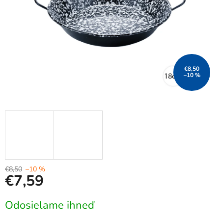
€8,50
–10 %
€8,50
–10 %
€7,59
Jednotková
Odosielame ihneď
cena: