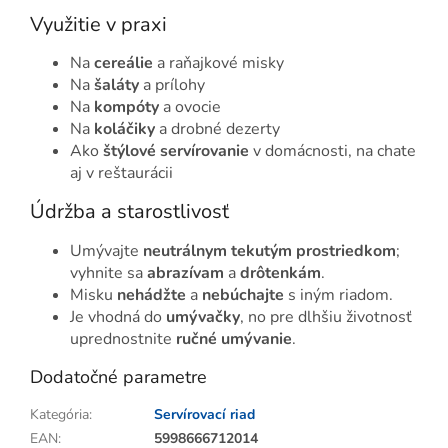
Využitie v praxi
Na
cereálie
a raňajkové misky
Na
šaláty
a prílohy
Na
kompóty
a ovocie
Na
koláčiky
a drobné dezerty
Ako
štýlové servírovanie
v domácnosti, na chate
aj v reštaurácii
Údržba a starostlivosť
Umývajte
neutrálnym tekutým prostriedkom
;
vyhnite sa
abrazívam
a
drôtenkám
.
Misku
nehádžte
a
nebúchajte
s iným riadom.
Je vhodná do
umývačky
, no pre dlhšiu životnosť
uprednostnite
ručné umývanie
.
Dodatočné parametre
Kategória
:
Servírovací riad
EAN
:
5998666712014