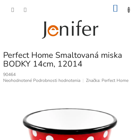
Prejsť
NÁKU
na
obsah
KOŠÍK
Perfect Home Smaltovaná miska
BODKY 14cm, 12014
90464
Priemerné
Neohodnotené
Podrobnosti hodnotenia
Značka:
Perfect Home
hodnotenie
produktu
je
0,0
z
5
hviezdičiek.