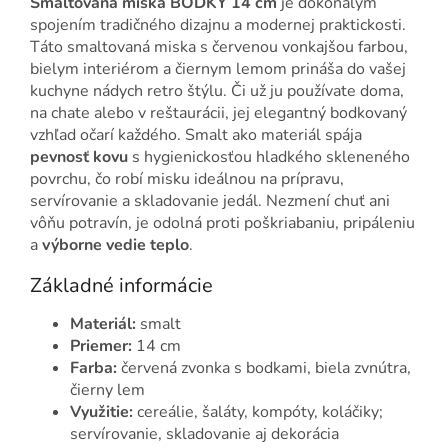
Smaltovaná miska BODKY 14 cm
je dokonalým
spojením tradičného dizajnu a modernej praktickosti.
Táto smaltovaná miska s červenou vonkajšou farbou,
bielym interiérom a čiernym lemom prináša do vašej
kuchyne nádych retro štýlu. Či už ju používate doma,
na chate alebo v reštaurácii, jej elegantný bodkovaný
vzhľad očarí každého. Smalt ako materiál spája
pevnosť kovu
s hygienickosťou hladkého skleneného
povrchu, čo robí misku ideálnou na prípravu,
servírovanie a skladovanie jedál. Nezmení chuť ani
vôňu potravín, je odolná proti poškriabaniu, pripáleniu
a
výborne vedie teplo
.
Základné informácie
Materiál:
smalt
Priemer:
14 cm
Farba:
červená zvonka s bodkami, biela zvnútra,
čierny lem
Využitie:
cereálie, šaláty, kompóty, koláčiky;
servírovanie, skladovanie aj dekorácia