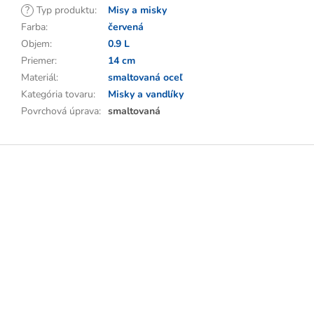
?
Typ produktu
:
Misy a misky
Farba
:
červená
Objem
:
0.9 L
Priemer
:
14 cm
Materiál
:
smaltovaná oceľ
Kategória tovaru
:
Misky a vandlíky
Povrchová úprava
:
smaltovaná
Z
á
p
ä
t
i
e