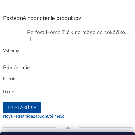
Posledné hodnotenie produktov
Perfect Home Tĺčik na mäso so sekáčikom, 56893
|
Hodnotenie produktu je 5 z 5 hviezdičiek.
Výborný.
Prihlásenie
E-mail
Heslo
PRIHLÁSIŤ SA
Nová registrácia
Zabudnuté heslo
alebo