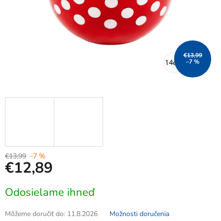
€13,99
–7 %
€13,99
–7 %
€12,89
Jednotková
Odosielame ihneď
cena:
Môžeme doručiť do:
11.8.2026
Možnosti doručenia