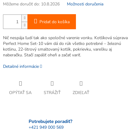
Môžeme doručiť do:
10.8.2026
Možnosti doručenia
Pridať do košíka
Nič nespája ľudí tak ako spoločné varenie vonku. Kotlíková súprava
Perfect Home Set-10 vám dá do rúk všetko potrebné – železnú
kotlinu, 22-litrový smaltovaný kotlík, pokrievku, varešku aj
naberačku. Stačí zapáliť oheň a začať variť.
Detailné informácie
OPÝTAŤ SA
STRÁŽIŤ
ZDIEĽAŤ
Potrebujete poradiť?
+421 949 000 569