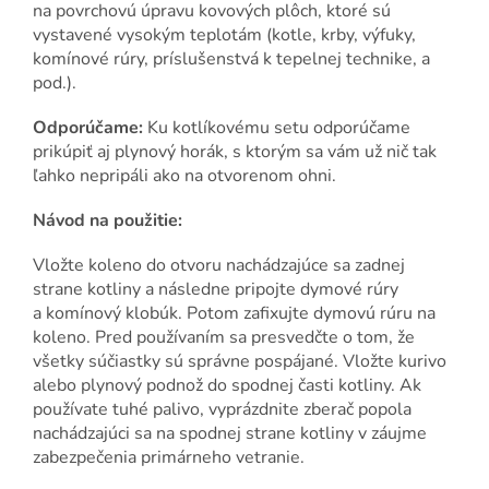
na povrchovú úpravu kovových plôch, ktoré sú
vystavené vysokým teplotám (kotle, krby, výfuky,
komínové rúry, príslušenstvá k tepelnej technike, a
pod.).
Odporúčame:
Ku kotlíkovému setu odporúčame
prikúpiť aj plynový horák, s ktorým sa vám už nič tak
ľahko nepripáli ako na otvorenom ohni.
Návod na použitie:
Vložte koleno do otvoru nachádzajúce sa zadnej
strane kotliny a následne pripojte dymové rúry
a komínový klobúk. Potom zafixujte dymovú rúru na
koleno. Pred používaním sa presvedčte o tom, že
všetky súčiastky sú správne pospájané. Vložte kurivo
alebo plynový podnož do spodnej časti kotliny. Ak
používate tuhé palivo, vyprázdnite zberač popola
nachádzajúci sa na spodnej strane kotliny v záujme
zabezpečenia primárneho vetranie.