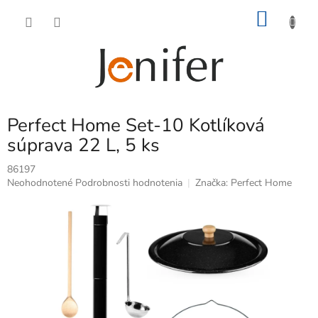
Prejsť
NÁKU
na
obsah
KOŠÍK
Perfect Home Set-10 Kotlíková
súprava 22 L, 5 ks
86197
Priemerné
Neohodnotené
Podrobnosti hodnotenia
Značka:
Perfect Home
hodnotenie
produktu
je
0,0
z
5
hviezdičiek.