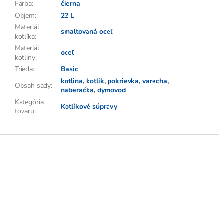
Farba
:
čierna
Objem
:
22 L
Materiál
smaltovaná oceľ
kotlíka
:
Materiál
oceľ
kotliny
:
Trieda
:
Basic
kotlina
,
kotlík
,
pokrievka
,
varecha
,
Obsah sady
:
naberačka
,
dymovod
Kategória
Kotlíkové súpravy
tovaru
:
Z
á
p
ä
t
i
e