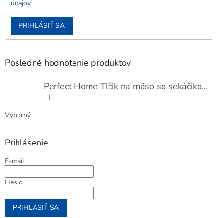
údajov
PRIHLÁSIŤ SA
Posledné hodnotenie produktov
Perfect Home Tĺčik na mäso so sekáčikom, 56893
|
Hodnotenie produktu je 5 z 5 hviezdičiek.
Výborný.
Prihlásenie
E-mail
Heslo
PRIHLÁSIŤ SA