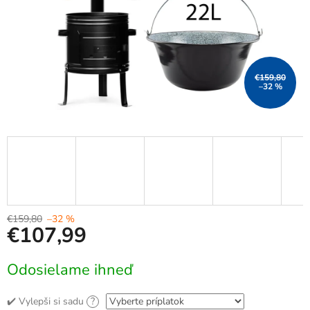
€159,80
–32 %
€159,80
–32 %
€107,99
Jednotková
Odosielame ihneď
cena:
✔️ Vylepši si sadu
?