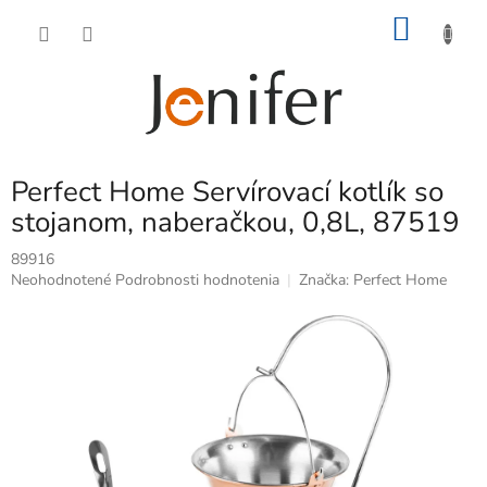
Prejsť
NÁKU
na
obsah
KOŠÍK
Perfect Home Servírovací kotlík so
stojanom, naberačkou, 0,8L, 87519
89916
Priemerné
Neohodnotené
Podrobnosti hodnotenia
Značka:
Perfect Home
hodnotenie
produktu
je
0,0
z
5
hviezdičiek.