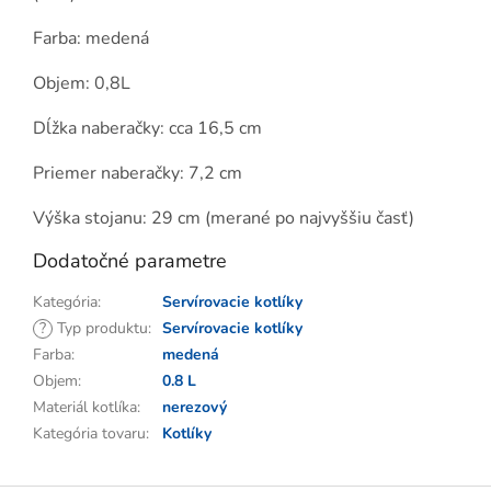
Farba: medená
Objem: 0,8L
Dĺžka naberačky: cca 16,5 cm
Priemer naberačky: 7,2 cm
Výška stojanu: 29 cm (merané po najvyššiu časť)
Dodatočné parametre
Kategória
:
Servírovacie kotlíky
?
Typ produktu
:
Servírovacie kotlíky
Farba
:
medená
Objem
:
0.8 L
Materiál kotlíka
:
nerezový
Kategória tovaru
:
Kotlíky