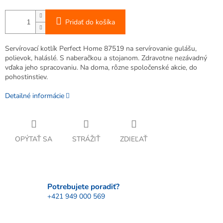
Pridať do košíka
Servírovací kotlík Perfect Home 87519 na servírovanie gulášu,
polievok, haláslé. S naberačkou a stojanom. Zdravotne nezávadný
vďaka jeho spracovaniu. Na doma, rôzne spoločenské akcie, do
pohostinstiev.
Detailné informácie
OPÝTAŤ SA
STRÁŽIŤ
ZDIEĽAŤ
Potrebujete poradiť?
+421 949 000 569