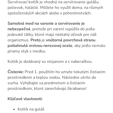
Servírovací kotlík je vhodný na servírovanie gulášu,
polievok, haláslé. Môžete ho využiť doma, na rôznych
spoločenských akciách alebo v pohostinstvách.
Samotná meď na varenie a servírovanie je
nebezpečná
, pretože pri varení vypúšťa do jedla
jedovaté látky, ktoré majú neblahý účinok pre náš
organizmus.
Preto
je
vnútorná povrchová stranu
potiahnutá vrstvou nerezovej ocele
, aby jedlo nemalo
priamy styk s meďou.
Kotlík je dodávaný so stojanom a s naberačkou.
Čistenie:
Pred 1. použitím ho umyte tekutým čistiacim
prostriedkom a teplou vodou. Následne utrite do
sucha. Vyhýbajte sa predmetom a čistiacim
prostriedkom, ktoré zanechávajú škrabance!
Kľúčové vlastnosti:
Kotlík na guláš