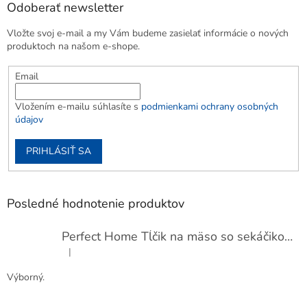
Odoberať newsletter
Vložte svoj e-mail a my Vám budeme zasielať informácie o nových
produktoch na našom e-shope.
Email
Vložením e-mailu súhlasíte s
podmienkami ochrany osobných
údajov
PRIHLÁSIŤ SA
Posledné hodnotenie produktov
Perfect Home Tĺčik na mäso so sekáčikom, 56893
|
Hodnotenie produktu je 5 z 5 hviezdičiek.
Výborný.