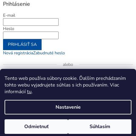
Prihlásenie
E-mail
Heslo
PRIHLÁSIŤ SA
Nová registrácia
Zabudnuté heslo
alebo
Prihlásiť sa cez Google
Tento web používa súbory cookie. Ďalším prechádzaním
tohto webu vyjadrujete súhlas s ich používaním. Viac
informácií
tu
.
Vytvoril Shoptet
Nastavenie
Copyright 2026
jenifer.sk
. Všetky práva vyhradené.
Upraviť
Odmietnuť
Súhlasím
nastavenie cookies