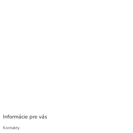
Z
á
p
ä
t
i
e
Informácie pre vás
Kontakty