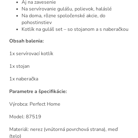
Aj na zavesenie
Na servírovanie gulášu, polievok, haláslé
Na doma, rôzne spoločenské akcie, do
pohostinstiev
Kotlík na guláš set – so stojanom a s naberačkou
Obsah balenia:
1x servírovací kotlík
1x stojan
1x naberačka
Parametre a špecifikácie:
Výrobca: Perfect Home
Model: 87519
Materiál: nerez (vnútorná povrchová strana), meď
(telo)