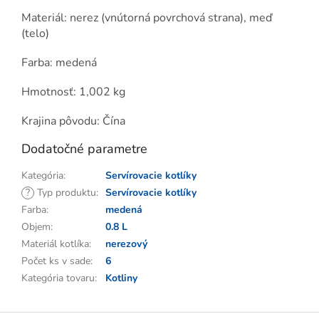
Materiál: nerez (vnútorná povrchová strana), meď
(telo)
Farba: medená
Hmotnosť: 1,002 kg
Krajina pôvodu: Čína
Dodatočné parametre
Kategória
:
Servírovacie kotlíky
?
Typ produktu
:
Servírovacie kotlíky
Farba
:
medená
Objem
:
0.8 L
Materiál kotlíka
:
nerezový
Počet ks v sade
:
6
Kategória tovaru
:
Kotliny
Z