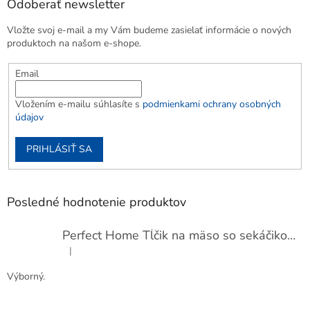
Odoberať newsletter
Vložte svoj e-mail a my Vám budeme zasielať informácie o nových
produktoch na našom e-shope.
Email
Vložením e-mailu súhlasíte s
podmienkami ochrany osobných
údajov
PRIHLÁSIŤ SA
Posledné hodnotenie produktov
Perfect Home Tĺčik na mäso so sekáčikom, 56893
|
Hodnotenie produktu je 5 z 5 hviezdičiek.
Výborný.