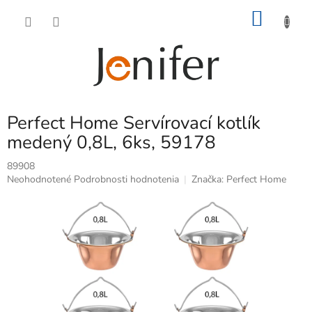
Prejsť
NÁKU
na
obsah
KOŠÍK
Perfect Home Servírovací kotlík
medený 0,8L, 6ks, 59178
89908
Priemerné
Neohodnotené
Podrobnosti hodnotenia
Značka:
Perfect Home
hodnotenie
produktu
je
0,0
z
5
hviezdičiek.