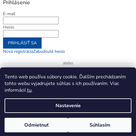
Prihlásenie
E-mail
Heslo
PRIHLÁSIŤ SA
Nová registrácia
Zabudnuté heslo
alebo
Prihlásiť sa cez Google
Tento web používa súbory cookie. Ďalším prechádzaním
tohto webu vyjadrujete súhlas s ich používaním. Viac
informácií
tu
.
Vytvoril Shoptet
Nastavenie
Copyright 2026
jenifer.sk
. Všetky práva vyhradené.
Upraviť
Odmietnuť
Súhlasím
nastavenie cookies