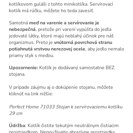
kotlíkovom guláši z tohto minikotlíka. Servírovací
kotlík má rúčku, môžete ho teda zavesiť.
Samotná
meď na varenie a servírovanie je
nebezpečná
, pretože pri varení vypúšťa do jedla
jedovaté látky, ktoré majú neblahý účinok pre náš
organizmus. Preto je
vnútorná povrchová stranu
potiahnutá vrstvou nerezovej ocele
, aby jedlo nemalo
priamy styk s meďou.
Upozornenie:
Kotlík je dodávaný samostatne BEZ
stojana.
V prípade záujmu aj o dokúpenie stojanu, môžete
kliknúť na link nižšie:
Perfect Home 71033 Stojan k servírovaciemu kotlíku
29 cm
Údržba
: Kotlík čistite tekutým neutrálnym čistiacim
prostriedkom. Nepoužívajte abrazívne prostriedky