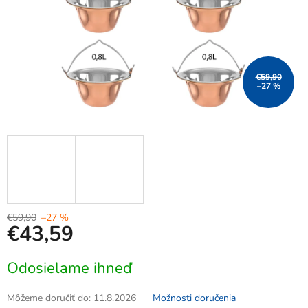
€59,90
–27 %
€59,90
–27 %
€43,59
Jednotková
Odosielame ihneď
cena:
Môžeme doručiť do:
11.8.2026
Možnosti doručenia