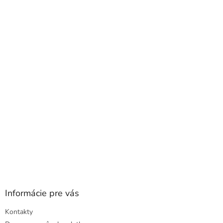
á
p
ä
t
i
e
Informácie pre vás
Kontakty