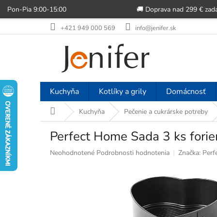
Pon-Pia 9:00-15:00
🚚 Doprava nad 299 € zad
Prejsť
+421 949 000 569
info@jenifer.sk
na
obsah
Kuchyňa
Kotlíky a grily
Domácnosť
Domov
Kuchyňa
Pečenie a cukrárske potreby
Perfect Home Sada 3 ks forie
Priemerné
Neohodnotené
Podrobnosti hodnotenia
Značka:
Perf
hodnotenie
produktu
je
0,0
z
5
hviezdičiek.