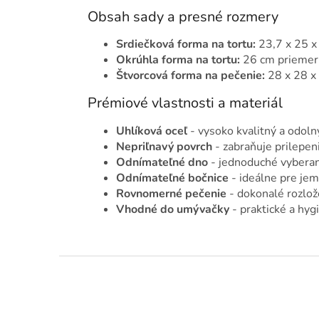
Obsah sady a presné rozmery
Srdiečková forma na tortu:
23,7 x 25 x
Okrúhla forma na tortu:
26 cm priemer 
Štvorcová forma na pečenie:
28 x 28 x
Prémiové vlastnosti a materiál
Uhlíková oceľ
- vysoko kvalitný a odoln
Nepriľnavý povrch
- zabraňuje prilepeni
Odnímateľné dno
- jednoduché vyberan
Odnímateľné bočnice
- ideálne pre jem
Rovnomerné pečenie
- dokonalé rozlož
Vhodné do umývačky
- praktické a hyg
Z
á
p
ä