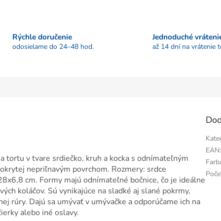
Rýchle doručenie
Jednoduché vráteni
odosielame do 24–48 hod.
až 14 dní na vrátenie 
Dod
Kate
EAN
 tortu v tvare srdiečko, kruh a kocka s odnímateľným
Farb
pokrytej nepriľnavým povrchom. Rozmery: srdce
Poče
8x6,8 cm. Formy majú odnímateľné bočnice, čo je ideálne
ových koláčov. Sú vynikajúce na sladké aj slané pokrmy,
šnej rúry. Dajú sa umývať v umývačke a odporúčame ich na
ierky alebo iné oslavy.