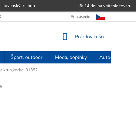
-slovenský e‑shop
🔄 14 dní na vrátenie tovaru
 OBCHODU
OBCHODNÉ PODMIENKY
Prihlásenie
POUČENIE O PRÁVE SP
NÁKUPNÝ
Prázdny košík
KOŠÍK
Šport, outdoor
Móda, doplnky
Auto-moto
ce,kruh,kocka, 01382
5