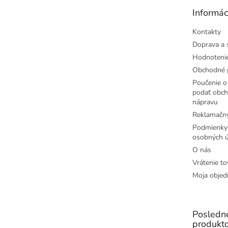
t
Informác
i
e
Kontakty
Doprava a 
Hodnoteni
Obchodné 
Poučenie o 
podať obch
nápravu
Reklamačný
Podmienky
osobných ú
O nás
Vrátenie to
Moja objed
Posledn
produkt