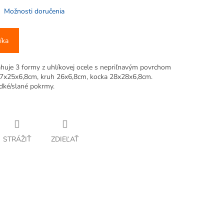
Možnosti doručenia
íka
uje 3 formy z uhlíkovej ocele s nepriľnavým povrchom
7x25x6,8cm, kruh 26x6,8cm, kocka 28x28x6,8cm.
adké/slané pokrmy.
STRÁŽIŤ
ZDIEĽAŤ