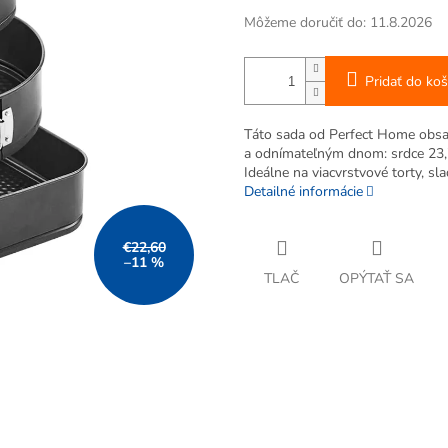
Môžeme doručiť do:
11.8.2026
Pridať do koš
Táto sada od Perfect Home obsah
a odnímateľným dnom: srdce 23,
Ideálne na viacvrstvové torty, sl
Detailné informácie
€22,60
–11 %
TLAČ
OPÝTAŤ SA