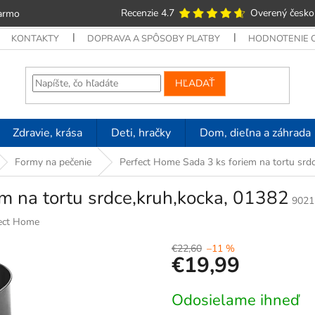
Recenzie 4.7
Overený česko
armo
KONTAKTY
DOPRAVA A SPÔSOBY PLATBY
HODNOTENIE
HĽADAŤ
Zdravie, krása
Deti, hračky
Dom, dieľna a záhrada
Formy na pečenie
Perfect Home Sada 3 ks foriem na tortu srd
m na tortu srdce,kruh,kocka, 01382
9021
ect Home
€22,60
–11 %
€19,99
Jednotková
Odosielame ihneď
cena: