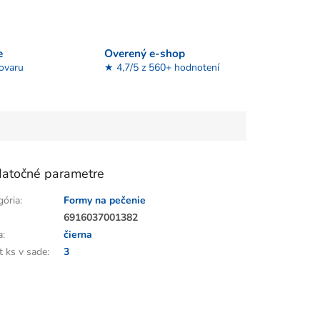
e
Overený e-shop
tovaru
★ 4,7/5 z 560+ hodnotení
atočné parametre
gória
:
Formy na pečenie
:
6916037001382
a
:
čierna
t ks v sade
:
3