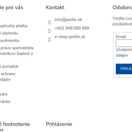
ie pre vás
Kontakt
Odobera
Vložte svo
info
@
jenifer.sk
produktoc
spôsoby platby
+421 949 000 569
e obchodu
e-shop jenifer.sk
Email
podmienky
práve spotrebiteľa
Vložením
odníkovi žiadosť o
údajov
 poriadok
PRIH
 ochrany
dajov
varu
návka
é hodnotenie
Prihlásenie
ov