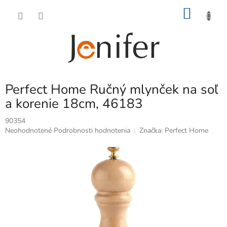
Prejsť
NÁKU
na
obsah
KOŠÍK
Perfect Home Ručný mlynček na soľ
a korenie 18cm, 46183
90354
Priemerné
Neohodnotené
Podrobnosti hodnotenia
Značka:
Perfect Home
hodnotenie
produktu
je
0,0
z
5
hviezdičiek.