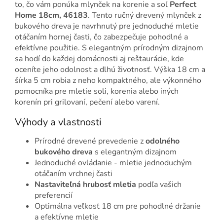
to, čo vám ponúka mlynček na korenie a soľ
Perfect
Home 18cm, 46183
. Tento ručný drevený mlynček z
bukového dreva je navrhnutý pre jednoduché mletie
otáčaním hornej časti, čo zabezpečuje pohodlné a
efektívne použitie. S elegantným prírodným dizajnom
sa hodí do každej domácnosti aj reštaurácie, kde
oceníte jeho odolnosť a dlhú životnosť. Výška 18 cm a
šírka 5 cm robia z neho kompaktného, ale výkonného
pomocníka pre mletie soli, korenia alebo iných
korenín pri grilovaní, pečení alebo varení.
Výhody a vlastnosti
Prírodné drevené prevedenie z
odolného
bukového dreva
s elegantným dizajnom
Jednoduché ovládanie - mletie jednoduchým
otáčaním vrchnej časti
Nastaviteľná hrubosť mletia
podľa vašich
preferencií
Optimálna veľkosť 18 cm pre pohodlné držanie
a efektívne mletie