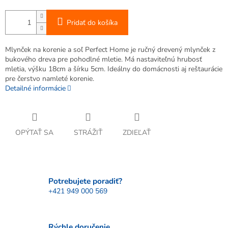
Pridať do košíka
Mlynček na korenie a soľ Perfect Home je ručný drevený mlynček z
bukového dreva pre pohodlné mletie. Má nastaviteľnú hrubosť
mletia, výšku 18cm a šírku 5cm. Ideálny do domácnosti aj reštaurácie
pre čerstvo namleté korenie.
Detailné informácie
OPÝTAŤ SA
STRÁŽIŤ
ZDIEĽAŤ
Potrebujete poradiť?
+421 949 000 569
Rýchle doručenie