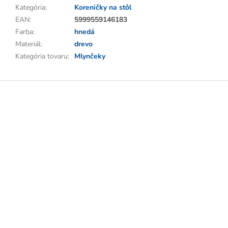
Kategória
:
Koreničky na stôl
EAN
:
5999559146183
Farba
:
hnedá
Materiál
:
drevo
Kategória tovaru
:
Mlynčeky
Z
á
p
ä
t
i
e