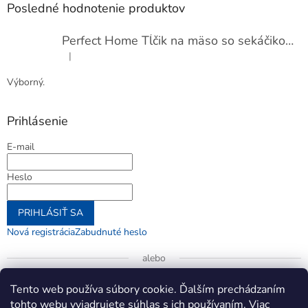
Posledné hodnotenie produktov
Perfect Home Tĺčik na mäso so sekáčikom, 56893
|
Hodnotenie produktu je 5 z 5 hviezdičiek.
Výborný.
Prihlásenie
E-mail
Heslo
PRIHLÁSIŤ SA
Nová registrácia
Zabudnuté heslo
alebo
Prihlásiť sa cez Google
Tento web používa súbory cookie. Ďalším prechádzaním
tohto webu vyjadrujete súhlas s ich používaním. Viac