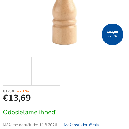
€17,90
–23 %
€17,90
–23 %
€13,69
Jednotková
Odosielame ihneď
cena:
Môžeme doručiť do:
11.8.2026
Možnosti doručenia