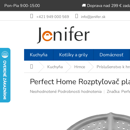
Pon-Pia 9:00-15:00
🚚 Doprava nad 299 € zad
Prejsť
+421 949 000 569
info@jenifer.sk
na
obsah
Kuchyňa
Kotlíky a grily
Domácnosť
Domov
Kuchyňa
Hrnce
Príslušenstvo k h
Perfect Home Rozptyľovač p
Priemerné
Neohodnotené
Podrobnosti hodnotenia
Značka:
Perf
hodnotenie
produktu
je
0,0
z
5
hviezdičiek.