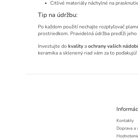
Citlivé materiály náchylné na prasknuti
Tip na údržbu:
Po každom použití nechajte rozptyľovač plame
prostriedkom. Pravidelná údržba predĺži jeho
Investujte do
kvality
a
ochrany vašich nádob
keramika a sklenený riad vám za to poďakujú!
Z
á
p
ä
t
Informác
i
e
Kontakty
Doprava a 
Hodnoteni