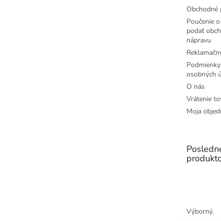
Obchodné 
Poučenie o 
podať obch
nápravu
Reklamačný
Podmienky
osobných ú
O nás
Vrátenie to
Moja objed
Posledn
produkt
Výborný.