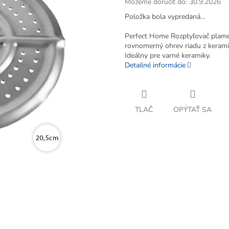
Môžeme doručiť do:
30.9.2026
Položka bola vypredaná…
Perfect Home Rozptyľovač plame
rovnomerný ohrev riadu z keramik
Ideálny pre varné keramiky.
Detailné informácie
TLAČ
OPÝTAŤ SA