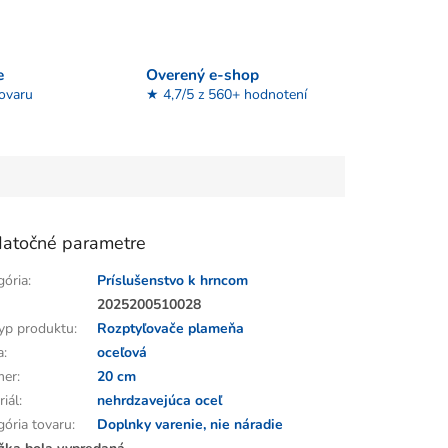
e
Overený e-shop
tovaru
★ 4,7/5 z 560+ hodnotení
atočné parametre
gória
:
Príslušenstvo k hrncom
:
2025200510028
yp produktu
:
Rozptyľovače plameňa
a
:
oceľová
mer
:
20 cm
riál
:
nehrdzavejúca oceľ
gória tovaru
:
Doplnky varenie, nie náradie