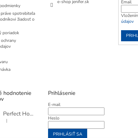
e-shop jenifer.sk
Email
podmienky
práve spotrebiteľa
Vložením
odníkovi žiadosť o
údajov
 poriadok
PRIH
 ochrany
dajov
varu
návka
é hodnotenie
Prihlásenie
ov
E-mail
Perfect Home Tĺčik na mäso so sekáčikom, 56893
Heslo
|
Hodnotenie produktu je 5 z 5 hviezdičiek.
PRIHLÁSIŤ SA