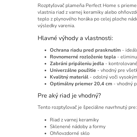
Rozptyľovač plameňa Perfect Home s priemero
vlastnia riad z varnej keramiky alebo ohňovz
teplo z plynového horáka po celej ploche nád
výsledky varenia.
Hlavné výhody a vlastnosti:
Ochrana riadu pred prasknutím
- ideál
Rovnomerné rozloženie tepla
- eliminu
Zabráni pripáleniu jedla
- kontrolované
Univerzálne použitie
- vhodný pre všet
Kvalitný materiál
- odolný voči vysoký
Optimálny priemer 20,4 cm
- vhodný p
Pre aký riad je vhodný?
Tento rozptyľovač je špeciálne navrhnutý pre:
Riad z varnej keramiky
Sklenené nádoby a formy
Ohňovzdorné sklo