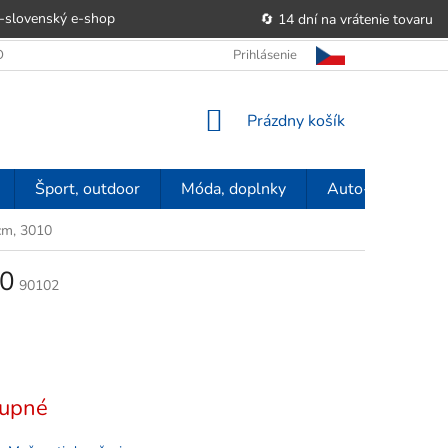
-slovenský e‑shop
🔄 14 dní na vrátenie tovaru
 OBCHODU
OBCHODNÉ PODMIENKY
Prihlásenie
POUČENIE O PRÁVE SP
NÁKUPNÝ
Prázdny košík
KOŠÍK
Šport, outdoor
Móda, doplnky
Auto-moto
cm, 3010
10
90102
upné