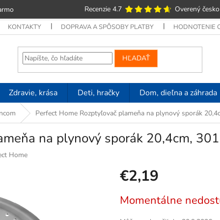
Recenzie 4.7
Overený česko
armo
KONTAKTY
DOPRAVA A SPÔSOBY PLATBY
HODNOTENIE
HĽADAŤ
Zdravie, krása
Deti, hračky
Dom, dieľna a záhrada
rncom
Perfect Home Rozptyľovač plameňa na plynový sporák 20,4
lameňa na plynový sporák 20,4cm, 30
ect Home
€2,19
Jednotková
Momentálne nedost
cena: