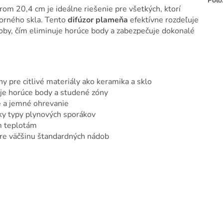
Polo
m 20,4 cm je ideálne riešenie pre všetkých, ktorí
dorného skla. Tento
difúzor plameňa
efektívne rozdeľuje
oby, čím eliminuje horúce body a zabezpečuje dokonalé
ny pre citlivé materiály ako keramika a sklo
je horúce body a studené zóny
 a jemné ohrevanie
ky typy plynových sporákov
m teplotám
re väčšinu štandardných nádob