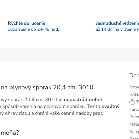
Rýchle doručenie
Jednoduché vráteni
odosielame do 24–48 hod.
až 14 dní na vrátenie 
Dod
na plynový sporák 20,4 cm, 3010
Kate
EAN
ový sporák 20,4 cm, 3010 je
nepostrádateľné
?
T
e spôsob varenia na plynovom sporáku. Tento
kvalitný
Farb
 ohrev riadu a chráni vaše cenné nádoby pred
Prie
Mate
lameňa?
Kate