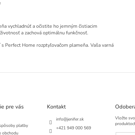
e
ňa vychladnúť a očistite ho jemným čistiacim
 životnosť a zachová optimálnu funkčnosť.
í
s Perfect Home rozptyľovačom plameňa. Vaša varná
ie pre vás
Kontakt
Odobera
Vložte svo
info
@
jenifer.sk
produktoc
spôsoby platby
+421 949 000 569
e obchodu