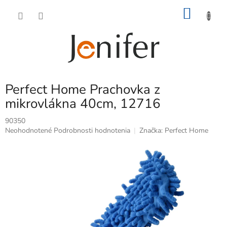
Prejsť
NÁKU
na
obsah
KOŠÍK
Perfect Home Prachovka z
mikrovlákna 40cm, 12716
90350
Priemerné
Neohodnotené
Podrobnosti hodnotenia
Značka:
Perfect Home
hodnotenie
produktu
je
0,0
z
5
hviezdičiek.