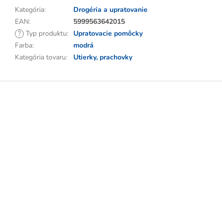
Kategória
:
Drogéria a upratovanie
EAN
:
5999563642015
?
Typ produktu
:
Upratovacie pomôcky
Farba
:
modrá
Kategória tovaru
:
Utierky, prachovky
Z
á
p
ä
t
i
e