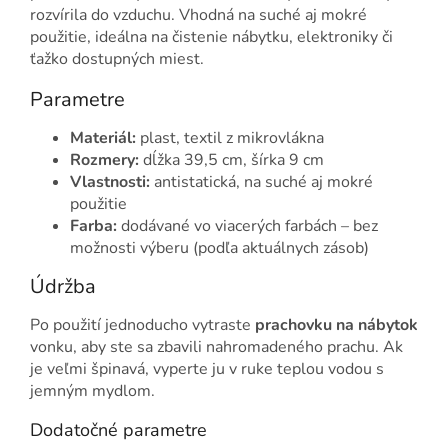
rozvírila do vzduchu. Vhodná na suché aj mokré
použitie, ideálna na čistenie nábytku, elektroniky či
ťažko dostupných miest.
Parametre
Materiál:
plast, textil z mikrovlákna
Rozmery:
dĺžka 39,5 cm, šírka 9 cm
Vlastnosti:
antistatická, na suché aj mokré
použitie
Farba:
dodávané vo viacerých farbách – bez
možnosti výberu (podľa aktuálnych zásob)
Údržba
Po použití jednoducho vytraste
prachovku na nábytok
vonku, aby ste sa zbavili nahromadeného prachu. Ak
je veľmi špinavá, vyperte ju v ruke teplou vodou s
jemným mydlom.
Dodatočné parametre