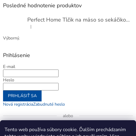
Posledné hodnotenie produktov
Perfect Home Tĺčik na mäso so sekáčikom, 56893
|
Hodnotenie produktu je 5 z 5 hviezdičiek.
Výborný.
Prihlásenie
E-mail
Heslo
PRIHLÁSIŤ SA
Nová registrácia
Zabudnuté heslo
alebo
Prihlásiť sa cez Google
Tento web používa súbory cookie. Ďalším prechádzaním