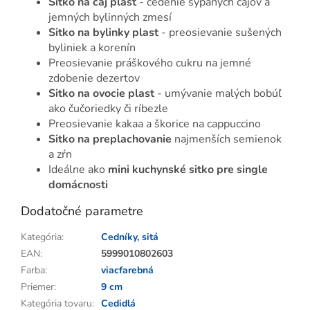
Sitko na čaj plast
- cedenie sypaných čajov a
jemných bylinných zmesí
Sitko na bylinky plast
- preosievanie sušených
byliniek a korenín
Preosievanie práškového cukru na jemné
zdobenie dezertov
Sitko na ovocie plast
- umývanie malých bobúľ
ako čučoriedky či ríbezle
Preosievanie kakaa a škorice na cappuccino
Sitko na preplachovanie
najmenších semienok
a zŕn
Ideálne ako
mini kuchynské sitko pre single
domácnosti
Dodatočné parametre
Kategória
:
Cedníky, sitá
EAN
:
5999010802603
Farba
:
viacfarebná
Priemer
:
9 cm
Kategória tovaru
:
Cedidlá