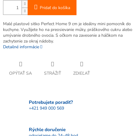
Pridať do košíka
Malé plastové sitko Perfect Home 9 cm je ideálny mini pomocník do
kuchyne. Využijete ho na preosievanie múky, práškového cukru alebo
umývanie drobného ovocia. S očkom na zavesenie a háčikom na
zachytenie za okraj nádoby.
Detailné informácie
OPÝTAŤ SA
STRÁŽIŤ
ZDIEĽAŤ
Potrebujete poradiť?
+421 949 000 569
Rýchle doručenie
odosielame do 24–48 hod.