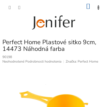
Prejsť
NÁKU
na
obsah
KOŠÍK
Perfect Home Plastové sitko 9cm,
14473 Náhodná farba
90198
Priemerné
Neohodnotené
Podrobnosti hodnotenia
Značka:
Perfect Home
hodnotenie
produktu
je
0,0
z
5
hviezdičiek.