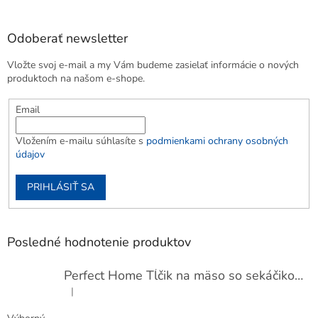
Odoberať newsletter
Vložte svoj e-mail a my Vám budeme zasielať informácie o nových
produktoch na našom e-shope.
Email
Vložením e-mailu súhlasíte s
podmienkami ochrany osobných
údajov
PRIHLÁSIŤ SA
Posledné hodnotenie produktov
Perfect Home Tĺčik na mäso so sekáčikom, 56893
|
Hodnotenie produktu je 5 z 5 hviezdičiek.