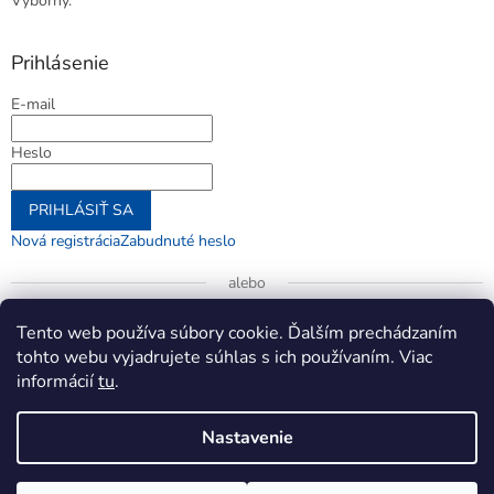
Výborný.
Prihlásenie
E-mail
Heslo
PRIHLÁSIŤ SA
Nová registrácia
Zabudnuté heslo
alebo
Prihlásiť sa cez Google
Tento web používa súbory cookie. Ďalším prechádzaním
tohto webu vyjadrujete súhlas s ich používaním. Viac
informácií
tu
.
Vytvoril Shoptet
Nastavenie
Copyright 2026
jenifer.sk
. Všetky práva vyhradené.
Upraviť