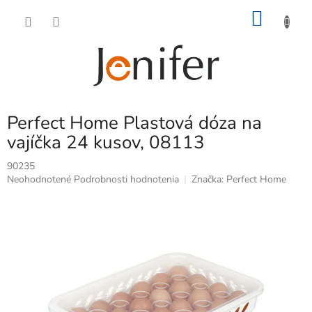
Prejsť
NÁKU
na
obsah
KOŠÍK
Perfect Home Plastová dóza na
vajíčka 24 kusov, 08113
90235
Priemerné
Neohodnotené
Podrobnosti hodnotenia
Značka:
Perfect Home
hodnotenie
produktu
je
0,0
z
5
hviezdičiek.