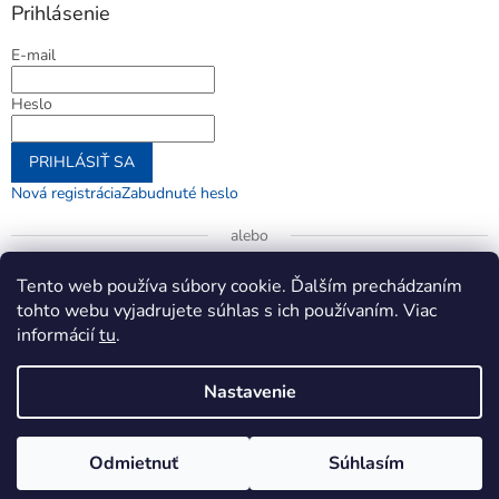
Prihlásenie
E-mail
Heslo
PRIHLÁSIŤ SA
Nová registrácia
Zabudnuté heslo
alebo
Prihlásiť sa cez Google
Tento web používa súbory cookie. Ďalším prechádzaním
tohto webu vyjadrujete súhlas s ich používaním. Viac
informácií
tu
.
Vytvoril Shoptet
Nastavenie
Copyright 2026
jenifer.sk
. Všetky práva vyhradené.
Upraviť
Odmietnuť
Súhlasím
nastavenie cookies