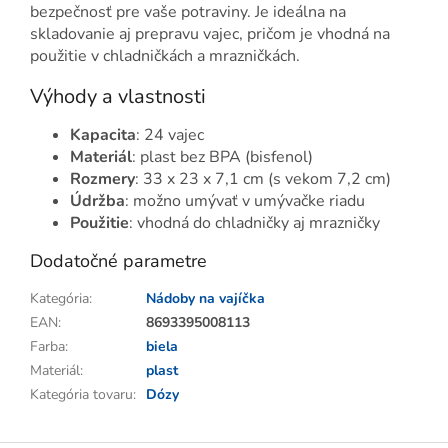
bezpečnosť pre vaše potraviny. Je ideálna na
skladovanie aj prepravu vajec, pričom je vhodná na
použitie v chladničkách a mrazničkách.
Výhody a vlastnosti
Kapacita
: 24 vajec
Materiál
: plast bez BPA (bisfenol)
Rozmery
: 33 x 23 x 7,1 cm (s vekom 7,2 cm)
Údržba
: možno umývať v umývačke riadu
Použitie
: vhodná do chladničky aj mrazničky
Dodatočné parametre
Kategória
:
Nádoby na vajíčka
EAN
:
8693395008113
Farba
:
biela
Materiál
:
plast
Kategória tovaru
:
Dózy