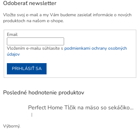
Odoberať newsletter
Vložte svoj e-mail a my Vám budeme zasielať informácie o nových
produktoch na našom e-shope.
Email
Vložením e-mailu súhlasíte s
podmienkami ochrany osobných
údajov
PRIHLÁSIŤ SA
Posledné hodnotenie produktov
Perfect Home Tĺčik na mäso so sekáčikom, 56893
|
Hodnotenie produktu je 5 z 5 hviezdičiek.
Výborný.