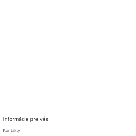
Z
á
p
ä
t
i
e
Informácie pre vás
Kontakty