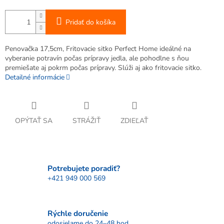
Pridať do košíka
Penovačka 17,5cm, Fritovacie sitko Perfect Home ideálné na
vyberanie potravín počas prípravy jedla, ale pohodlne s ňou
premiešate aj pokrm počas prípravy. Slúži aj ako fritovacie sitko.
Detailné informácie
OPÝTAŤ SA
STRÁŽIŤ
ZDIEĽAŤ
Potrebujete poradiť?
+421 949 000 569
Rýchle doručenie
odosielame do 24–48 hod.