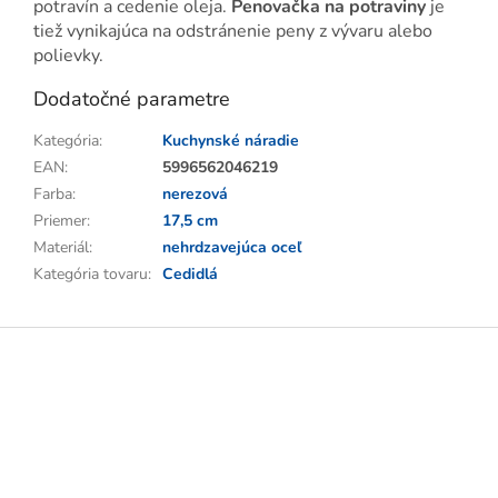
potravín a cedenie oleja.
Penovačka na potraviny
je
tiež vynikajúca na odstránenie peny z vývaru alebo
polievky.
Dodatočné parametre
Kategória
:
Kuchynské náradie
EAN
:
5996562046219
Farba
:
nerezová
Priemer
:
17,5 cm
Materiál
:
nehrdzavejúca oceľ
Kategória tovaru
:
Cedidlá
Z
á
p
ä
t
i
e