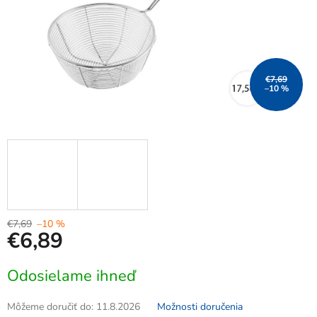
€7,69
–10 %
€7,69
–10 %
€6,89
Jednotková
Odosielame ihneď
cena:
Môžeme doručiť do:
11.8.2026
Možnosti doručenia