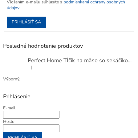
Vložením e-mailu súhlasíte s
podmienkami ochrany osobných
údajov
PRIHLÁSIŤ SA
Posledné hodnotenie produktov
Perfect Home Tĺčik na mäso so sekáčikom, 56893
|
Hodnotenie produktu je 5 z 5 hviezdičiek.
Výborný.
Prihlásenie
E-mail
Heslo
PRIHLÁSIŤ SA