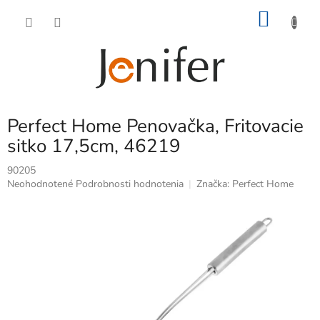
Prejsť
NÁKU
na
obsah
KOŠÍK
Perfect Home Penovačka, Fritovacie
sitko 17,5cm, 46219
90205
Priemerné
Neohodnotené
Podrobnosti hodnotenia
Značka:
Perfect Home
hodnotenie
produktu
je
0,0
z
5
hviezdičiek.