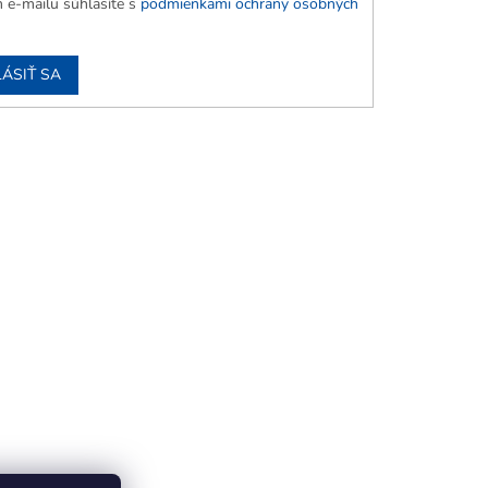
 e-mailu súhlasíte s
podmienkami ochrany osobných
LÁSIŤ SA