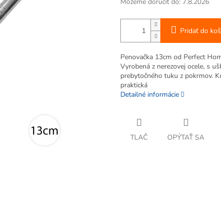
Môžeme doručiť do:
7.8.2026
Pridať do koš
Penovačka 13cm od Perfect Hom
Vyrobená z nerezovej ocele, s uš
prebytočného tuku z pokrmov. K
praktická
Detailné informácie
TLAČ
OPÝTAŤ SA