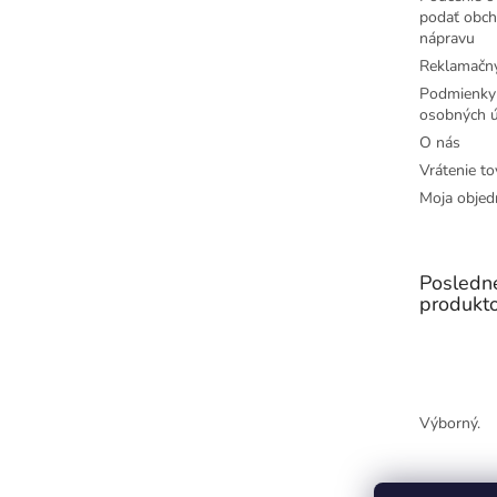
podať obch
nápravu
Reklamačný
Podmienky
osobných ú
O nás
Vrátenie to
Moja objed
Posledn
produkt
Výborný.