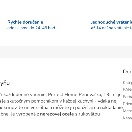
Rýchle doručenie
Jednoduché vráteni
odosielame do 24–48 hod.
až 14 dní na vrátenie 
Dod
hyňu
Kate
EAN
hčí každodenné varenie, Perfect Home Penovačka, 13cm, je
Farb
 je skutočným pomocníkom v každej kuchyni - vďaka nej
Prie
okrmov. Je univerzálna a môžete ju použiť aj na nakladanie
Mate
obne. Je vyrobená z
nerezovej ocele
s rukoväťou
Kate