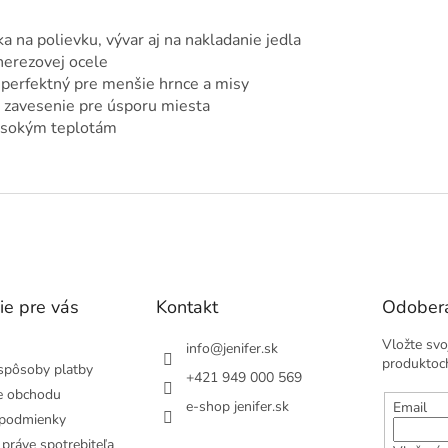
a na polievku, vývar aj na nakladanie jedla
nerezovej ocele
 perfektný pre menšie hrnce a misy
 zavesenie pre úsporu miesta
vysokým teplotám
ie pre vás
Kontakt
Odobera
Vložte svo
info
@
jenifer.sk
produktoc
spôsoby platby
+421 949 000 569
e obchodu
e-shop jenifer.sk
Email
podmienky
práve spotrebiteľa