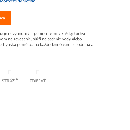
Možnosti doručenia
íka
e je nevyhnutným pomocníkom v každej kuchyni.
kom na zavesenie, slúži na cedenie vody alebo
uchynská pomôcka na každodenné varenie, odolná a
STRÁŽIŤ
ZDIEĽAŤ