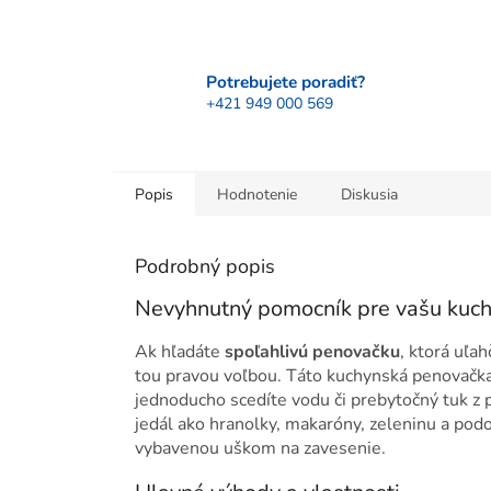
Potrebujete poradiť?
+421 949 000 569
Popis
Hodnotenie
Diskusia
Podrobný popis
Nevyhnutný pomocník pre vašu kuc
Ak hľadáte
spoľahlivú penovačku
, ktorá uľa
tou pravou voľbou. Táto kuchynská penovačka
jednoducho scedíte vodu či prebytočný tuk z p
jedál ako hranolky, makaróny, zeleninu a pod
vybavenou uškom na zavesenie.