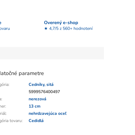
e
Overený e-shop
tovaru
★ 4,7/5 z 560+ hodnotení
atočné parametre
gória
:
Cedníky, sitá
:
5999576400497
a
:
nerezová
mer
:
13 cm
riál
:
nehrdzavejúca oceľ
gória tovaru
:
Cedidlá