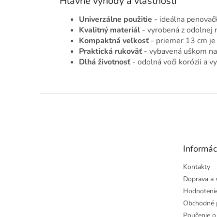
Hlavné výhody a vlastnosti
Univerzálne použitie
- ideálna penovačk
Kvalitný materiál
- vyrobená z odolnej 
Kompaktná veľkosť
- priemer 13 cm je
Praktická rukoväť
- vybavená uškom na
Dlhá životnosť
- odolná voči korózii a 
Z
á
p
ä
t
Informác
i
e
Kontakty
Doprava a 
Hodnoteni
Obchodné 
Poučenie o 