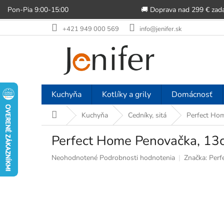
Pon-Pia 9:00-15:00
🚚 Doprava nad 299 € zad
Prejsť
+421 949 000 569
info@jenifer.sk
na
obsah
Kuchyňa
Kotlíky a grily
Domácnosť
Domov
Kuchyňa
Cedníky, sitá
Perfect Ho
Perfect Home Penovačka, 13
Priemerné
Neohodnotené
Podrobnosti hodnotenia
Značka:
Perf
hodnotenie
produktu
je
0,0
z
5
hviezdičiek.