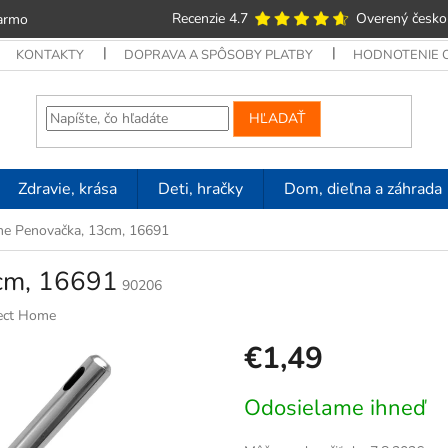
Recenzie 4.7
Overený česko
armo
KONTAKTY
DOPRAVA A SPÔSOBY PLATBY
HODNOTENIE
HĽADAŤ
Zdravie, krása
Deti, hračky
Dom, dieľna a záhrada
me Penovačka, 13cm, 16691
cm, 16691
90206
ect Home
€1,49
Jednotková
Odosielame ihneď
cena: