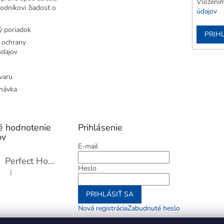
Vložením
odníkovi žiadosť o
údajov
 poriadok
PRIH
 ochrany
dajov
varu
návka
é hodnotenie
Prihlásenie
ov
E-mail
Perfect Home Tĺčik na mäso so sekáčikom, 56893
Heslo
|
Hodnotenie produktu je 5 z 5 hviezdičiek.
PRIHLÁSIŤ SA
Nová registrácia
Zabudnuté heslo