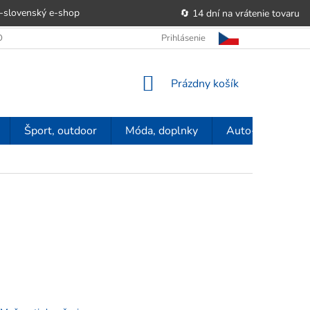
-slovenský e‑shop
🔄 14 dní na vrátenie tovaru
 OBCHODU
OBCHODNÉ PODMIENKY
Prihlásenie
POUČENIE O PRÁVE SP
NÁKUPNÝ
Prázdny košík
KOŠÍK
Šport, outdoor
Móda, doplnky
Auto-moto