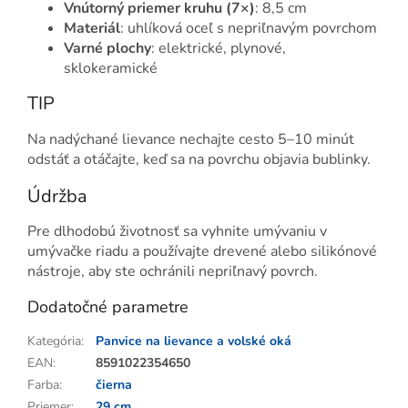
Vnútorný priemer kruhu (7×)
: 8,5 cm
Materiál
: uhlíková oceľ s nepriľnavým povrchom
Varné plochy
: elektrické, plynové,
sklokeramické
TIP
Na nadýchané lievance nechajte cesto 5–10 minút
odstáť a otáčajte, keď sa na povrchu objavia bublinky.
Údržba
Pre dlhodobú životnosť sa vyhnite umývaniu v
umývačke riadu a používajte drevené alebo silikónové
nástroje, aby ste ochránili nepriľnavý povrch.
Dodatočné parametre
Kategória
:
Panvice na lievance a volské oká
EAN
:
8591022354650
Farba
:
čierna
Priemer
:
29 cm