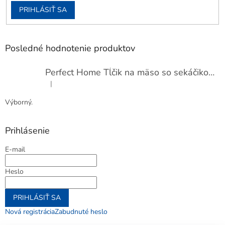
PRIHLÁSIŤ SA
Posledné hodnotenie produktov
Perfect Home Tĺčik na mäso so sekáčikom, 56893
|
Hodnotenie produktu je 5 z 5 hviezdičiek.
Výborný.
Prihlásenie
E-mail
Heslo
PRIHLÁSIŤ SA
Nová registrácia
Zabudnuté heslo