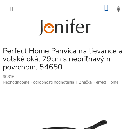
Prejsť
NÁKU
na
obsah
KOŠÍK
Perfect Home Panvica na lievance a
volské oká, 29cm s nepriľnavým
povrchom, 54650
90316
Priemerné
Neohodnotené
Podrobnosti hodnotenia
Značka:
Perfect Home
hodnotenie
produktu
je
0,0
z
5
hviezdičiek.