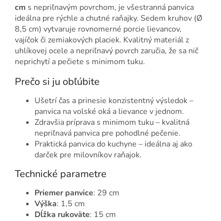
cm
s nepriľnavým povrchom, je všestranná panvica
ideálna pre rýchle a chutné raňajky. Sedem kruhov (Ø
8,5 cm) vytvaruje rovnomerné porcie lievancov,
vajíčok či zemiakových placiek. Kvalitný materiál z
uhlíkovej ocele a nepriľnavý povrch zaručia, že sa nič
neprichytí a pečiete s minimom tuku.
Prečo si ju obľúbite
Ušetrí čas a prinesie konzistentný výsledok –
panvica na volské oká a lievance v jednom.
Zdravšia príprava s minimom tuku – kvalitná
nepriľnavá panvica pre pohodlné pečenie.
Praktická panvica do kuchyne – ideálna aj ako
darček pre milovníkov raňajok.
Technické parametre
Priemer panvice
: 29 cm
Výška
: 1,5 cm
Dĺžka rukoväte
: 15 cm