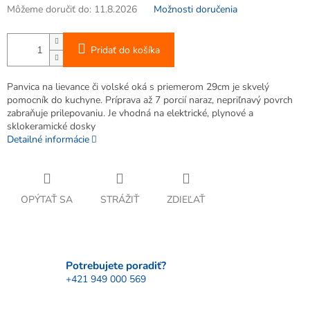
Môžeme doručiť do:
11.8.2026
Možnosti doručenia
Pridať do košíka
Panvica na lievance či volské oká s priemerom 29cm je skvelý
pomocník do kuchyne. Príprava až 7 porcií naraz, nepriľnavý povrch
zabraňuje prilepovaniu. Je vhodná na elektrické, plynové a
sklokeramické dosky
Detailné informácie
OPÝTAŤ SA
STRÁŽIŤ
ZDIEĽAŤ
Potrebujete poradiť?
+421 949 000 569