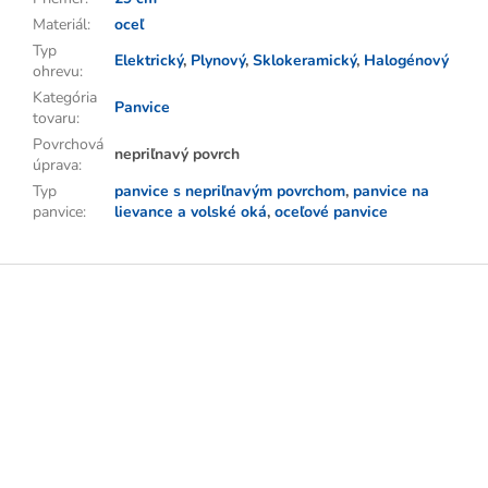
Materiál
:
oceľ
Typ
Elektrický
,
Plynový
,
Sklokeramický
,
Halogénový
ohrevu
:
Kategória
Panvice
tovaru
:
Povrchová
nepriľnavý povrch
úprava
:
Typ
panvice s nepriľnavým povrchom
,
panvice na
panvice
:
lievance a volské oká
,
oceľové panvice
Z
á
p
ä
t
i
e