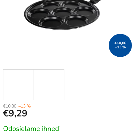
€10,80
–13 %
€10,80
–13 %
€9,29
Jednotková
Odosielame ihneď
cena: