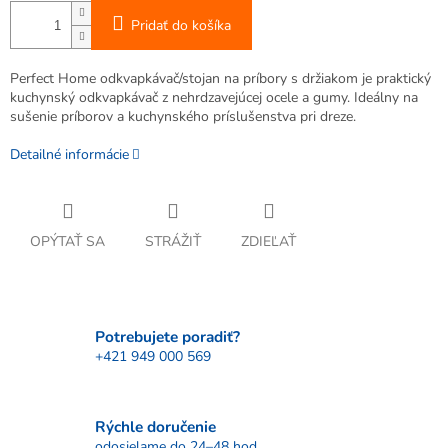
Pridať do košíka
Perfect Home odkvapkávač/stojan na príbory s držiakom je praktický
kuchynský odkvapkávač z nehrdzavejúcej ocele a gumy. Ideálny na
sušenie príborov a kuchynského príslušenstva pri dreze.
Detailné informácie
OPÝTAŤ SA
STRÁŽIŤ
ZDIEĽAŤ
Potrebujete poradiť?
+421 949 000 569
Rýchle doručenie
odosielame do 24–48 hod.