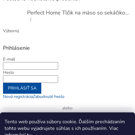
Perfect Home Tĺčik na mäso so sekáčikom, 56893
|
Hodnotenie produktu je 5 z 5 hviezdičiek.
Výborný.
Prihlásenie
E-mail
Heslo
PRIHLÁSIŤ SA
Nová registrácia
Zabudnuté heslo
alebo
Prihlásiť sa cez Google
Tento web používa súbory cookie. Ďalším prechádzaním
tohto webu vyjadrujete súhlas s ich používaním. Viac