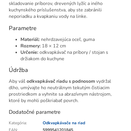
skladovanie príborov, drevených lyžíc a iného
kuchynského príslušenstva, aby ste zabránili
neporiadku a kvapkaniu vody na linke.
Parametre
Materiál:
nehrdzavejúca oceľ, guma
Rozmery:
18 × 12 cm
Určenie:
odkvapkávač na príbory / stojan s
držiakom do kuchyne
Údržba
Aby váš
odkvapkávač riadu s podnosom
vydržal
dlho, umývajte ho neutrálnym tekutým čistiacim
prostriedkom a vyhnite sa abrazívnym nástrojom,
ktoré by mohli poškriabať povrch.
Dodatočné parametre
Kategória
:
Odkvapkávače na riad
EAN
:
5999541201845