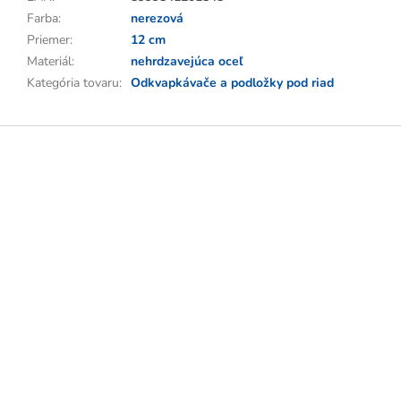
Farba
:
nerezová
Priemer
:
12 cm
Materiál
:
nehrdzavejúca oceľ
Kategória tovaru
:
Odkvapkávače a podložky pod riad
Z
á
p
ä
t
i
e