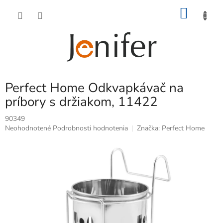
Prejsť
NÁKU
na
obsah
KOŠÍK
Perfect Home Odkvapkávač na
príbory s držiakom, 11422
90349
Priemerné
Neohodnotené
Podrobnosti hodnotenia
Značka:
Perfect Home
hodnotenie
produktu
je
0,0
z
5
hviezdičiek.