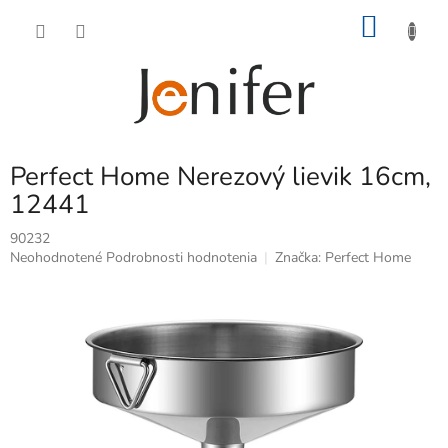
Prejsť
NÁKU
na
obsah
KOŠÍK
Perfect Home Nerezový lievik 16cm,
12441
90232
Priemerné
Neohodnotené
Podrobnosti hodnotenia
Značka:
Perfect Home
hodnotenie
produktu
je
0,0
z
5
hviezdičiek.