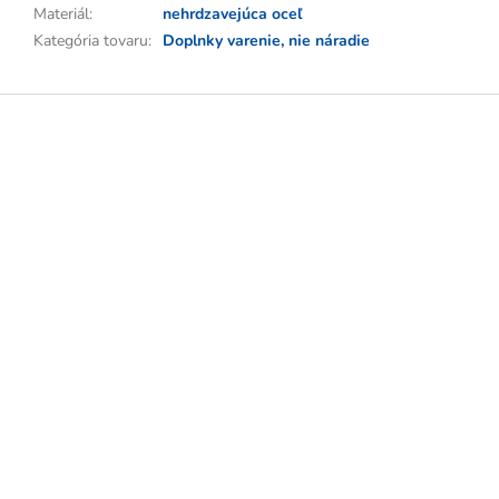
Materiál
:
nehrdzavejúca oceľ
Kategória tovaru
:
Doplnky varenie, nie náradie
Z
á
p
ä
t
i
e