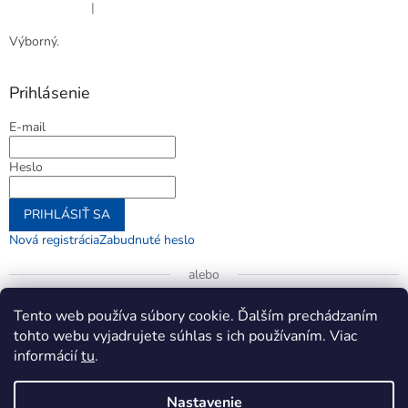
|
Hodnotenie produktu je 5 z 5 hviezdičiek.
Výborný.
Prihlásenie
E-mail
Heslo
PRIHLÁSIŤ SA
Nová registrácia
Zabudnuté heslo
alebo
Prihlásiť sa cez Google
Tento web používa súbory cookie. Ďalším prechádzaním
tohto webu vyjadrujete súhlas s ich používaním. Viac
informácií
tu
.
Vytvoril Shoptet
Nastavenie