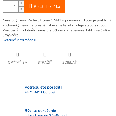
Pridať do košíka
Nerezový lievik Perfect Home 12441 s priemerom 16cm je praktický
kuchynský lievik na presné nalievanie tekutín, oleja alebo sirupov.
Vyrobený z odolného nerezu s očkom na zavesenie, ľahko sa čistí v
umývačke.
Detailné informácie
OPÝTAŤ SA
STRÁŽIŤ
ZDIEĽAŤ
Potrebujete poradiť?
+421 949 000 569
Rýchle doručenie
odosielame do 24–48 hod.