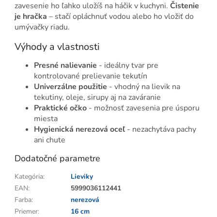
zavesenie ho ľahko uložíš na háčik v kuchyni.
Čistenie
je hračka
– stačí opláchnuť vodou alebo ho vložiť do
umývačky riadu.
Výhody a vlastnosti
Presné nalievanie
- ideálny tvar pre
kontrolované prelievanie tekutín
Univerzálne použitie
- vhodný na lievik na
tekutiny, oleje, sirupy aj na zaváranie
Praktické očko
- možnosť zavesenia pre úsporu
miesta
Hygienická nerezová oceľ
- nezachytáva pachy
ani chute
Dodatočné parametre
Kategória
:
Lieviky
EAN
:
5999036112441
Farba
:
nerezová
Priemer
:
16 cm