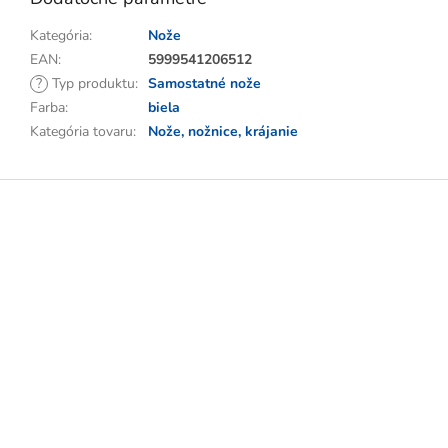
Kategória
:
Nože
EAN
:
5999541206512
?
Typ produktu
:
Samostatné nože
Farba
:
biela
Kategória tovaru
:
Nože, nožnice, krájanie
Z
á
p
ä
t
i
e