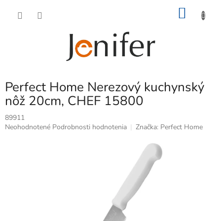
Prejsť
NÁKU
na
obsah
KOŠÍK
Perfect Home Nerezový kuchynský
nôž 20cm, CHEF 15800
89911
Priemerné
Neohodnotené
Podrobnosti hodnotenia
Značka:
Perfect Home
hodnotenie
produktu
je
0,0
z
5
hviezdičiek.