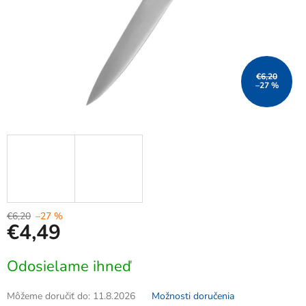
€6,20
–27 %
€6,20
–27 %
€4,49
Jednotková
Odosielame ihneď
cena:
Môžeme doručiť do:
11.8.2026
Možnosti doručenia