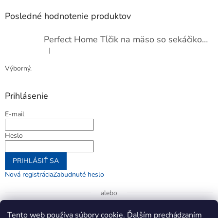
Posledné hodnotenie produktov
Perfect Home Tĺčik na mäso so sekáčikom, 56893
|
Hodnotenie produktu je 5 z 5 hviezdičiek.
Výborný.
Prihlásenie
E-mail
Heslo
PRIHLÁSIŤ SA
Nová registrácia
Zabudnuté heslo
alebo
Prihlásiť sa cez Google
Tento web používa súbory cookie. Ďalším prechádzaním