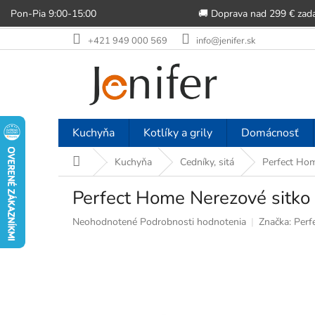
Pon-Pia 9:00-15:00
🚚 Doprava nad 299 € zad
Prejsť
+421 949 000 569
info@jenifer.sk
na
obsah
Kuchyňa
Kotlíky a grily
Domácnosť
Domov
Kuchyňa
Cedníky, sitá
Perfect Hom
Perfect Home Nerezové sitko
Priemerné
Neohodnotené
Podrobnosti hodnotenia
Značka:
Perf
hodnotenie
produktu
je
0,0
z
5
hviezdičiek.