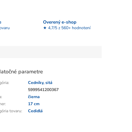
e
Overený e-shop
tovaru
★ 4,7/5 z 560+ hodnotení
atočné parametre
gória
:
Cedníky, sitá
:
5999541200367
a
:
čierna
mer
:
17 cm
gória tovaru
:
Cedidlá