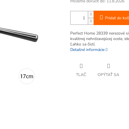
Môžeme doručiť do:
11.8.2026
Pridať do koš
Perfect Home 28339 nerezové si
kvalitnej nehrdzavejúcej ocele, i
Ľahko sa čistí.
Detailné informácie
TLAČ
OPÝTAŤ SA