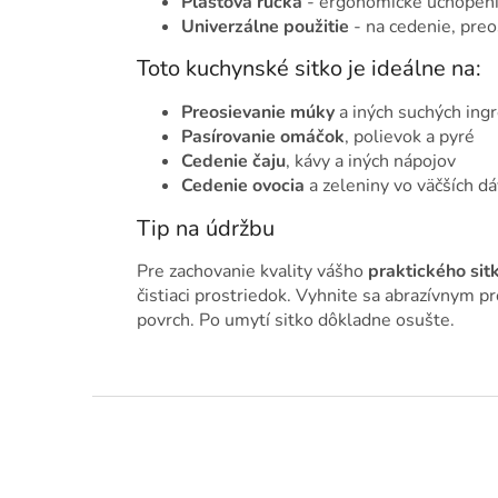
Plastová rúčka
- ergonomické uchopeni
Univerzálne použitie
- na cedenie, preo
Toto kuchynské sitko je ideálne na:
Preosievanie múky
a iných suchých ingr
Pasírovanie omáčok
, polievok a pyré
Cedenie čaju
, kávy a iných nápojov
Cedenie ovocia
a zeleniny vo väčších d
Tip na údržbu
Pre zachovanie kvality vášho
praktického sit
čistiaci prostriedok. Vyhnite sa abrazívnym 
povrch. Po umytí sitko dôkladne osušte.
Z
á
p
ä