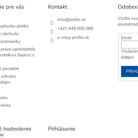
ie pre vás
Kontakt
Odobera
Vložte svo
info
@
jenifer.sk
produktoc
spôsoby platby
+421 949 000 569
e obchodu
e-shop jenifer.sk
Email
podmienky
práve spotrebiteľa
Vložením
odníkovi žiadosť o
údajov
 poriadok
PRIH
 ochrany
dajov
varu
návka
é hodnotenie
Prihlásenie
ov