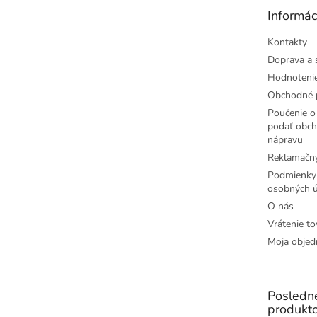
t
Informác
i
e
Kontakty
Doprava a 
Hodnoteni
Obchodné 
Poučenie o 
podať obch
nápravu
Reklamačný
Podmienky
osobných ú
O nás
Vrátenie to
Moja objed
Posledn
produkt