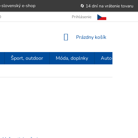
-slovenský e‑shop
🔄 14 dní na vrátenie tovaru
 OBCHODU
OBCHODNÉ PODMIENKY
Prihlásenie
POUČENIE O PRÁVE SP
NÁKUPNÝ
Prázdny košík
KOŠÍK
Šport, outdoor
Móda, doplnky
Auto-moto