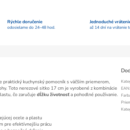
Rýchle doručenie
Jednoduché vráteni
odosielame do 24–48 hod.
až 14 dní na vrátenie 
Dod
 praktický kuchynský pomocník s väčším priemerom,
Kate
lohy. Toto nerezové sitko 17 cm je vyrobené z kombinácie
EAN
lastu, čo zaručuje
dĺžku životnosť
a pohodlné používanie.
Farb
Prie
Kate
júcej ocele a plastu
m pre efektívnejšiu prácu