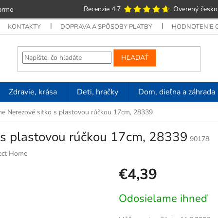
Recenzie 4.7
Overený česko
armo
KONTAKTY
DOPRAVA A SPÔSOBY PLATBY
HODNOTENIE
HĽADAŤ
Zdravie, krása
Deti, hračky
Dom, dieľna a záhrada
e Nerezové sitko s plastovou rúčkou 17cm, 28339
 s plastovou rúčkou 17cm, 28339
90178
ect Home
€4,39
Jednotková
Odosielame ihneď
cena: