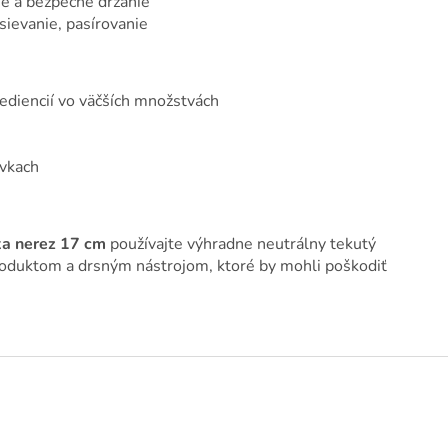
e a bezpečné držanie
sievanie, pasírovanie
ediencií vo väčších množstvách
ávkach
ka nerez 17 cm
používajte výhradne neutrálny tekutý
produktom a drsným nástrojom, ktoré by mohli poškodiť