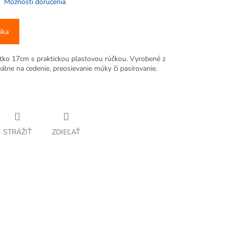
Možnosti doručenia
íka
tko 17cm s praktickou plastovou rúčkou. Vyrobené z
deálne na cedenie, preosievanie múky či pasírovanie.
STRÁŽIŤ
ZDIEĽAŤ