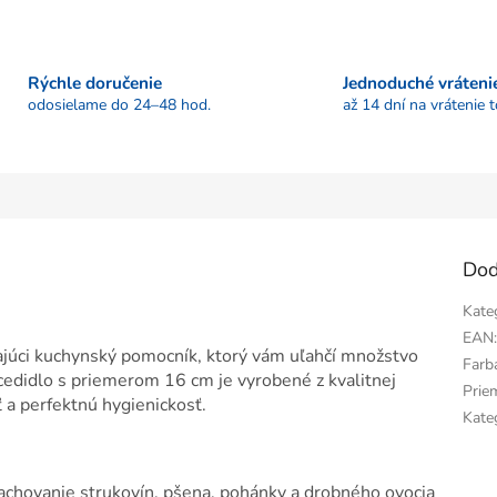
Rýchle doručenie
Jednoduché vráteni
odosielame do 24–48 hod.
až 14 dní na vrátenie 
Dod
Kate
EAN
ajúci kuchynský pomocník, ktorý vám uľahčí množstvo
Farb
edidlo s priemerom 16 cm je vyrobené z kvalitnej
Prie
ť a perfektnú hygienickosť.
Kate
achovanie strukovín, pšena, pohánky a drobného ovocia