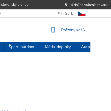
-slovenský e‑shop
🔄 14 dní na vrátenie tovaru
 OBCHODU
OBCHODNÉ PODMIENKY
Prihlásenie
POUČENIE O PRÁVE SP
NÁKUPNÝ
Prázdny košík
KOŠÍK
Šport, outdoor
Móda, doplnky
Auto-moto