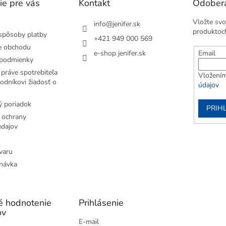
ie pre vás
Kontakt
Odobera
Vložte svo
info
@
jenifer.sk
produktoc
spôsoby platby
+421 949 000 569
e obchodu
e-shop jenifer.sk
Email
podmienky
práve spotrebiteľa
Vložením
odníkovi žiadosť o
údajov
 poriadok
PRIH
 ochrany
dajov
varu
návka
é hodnotenie
Prihlásenie
ov
E-mail