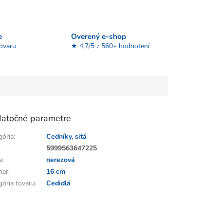
e
Overený e-shop
tovaru
★ 4,7/5 z 560+ hodnotení
atočné parametre
gória
:
Cedníky, sitá
:
5999563647225
a
:
nerezová
mer
:
16 cm
gória tovaru
:
Cedidlá