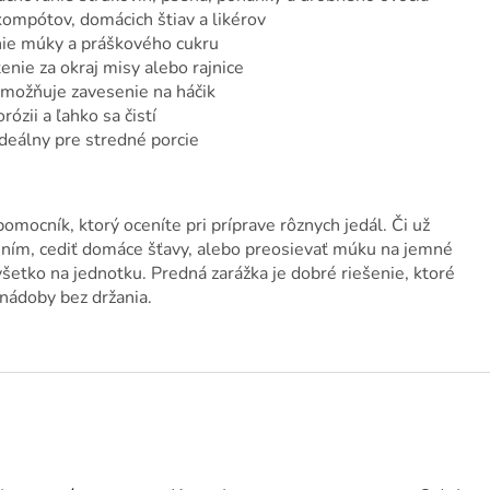
kompótov, domácich štiav a likérov
nie múky a práškového cukru
nie za okraj misy alebo rajnice
umožňuje zavesenie na háčik
rózii a ľahko sa čistí
deálny pre stredné porcie
omocník, ktorý oceníte pri príprave rôznych jedál. Či už
ením, cediť domáce šťavy, alebo preosievať múku na jemné
šetko na jednotku. Predná zarážka je dobré riešenie, ktoré
 nádoby bez držania.