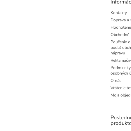
Informác
i
e
Kontakty
Doprava a 
Hodnoteni
Obchodné 
Poučenie o 
podať obch
nápravu
Reklamačný
Podmienky
osobných ú
O nás
Vrátenie to
Moja objed
Posledn
produkt