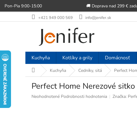
Pon-Pia 9:00-15:00
🚚 Doprava nad 299 € zad
Prejsť
+421 949 000 569
info@jenifer.sk
na
obsah
Kuchyňa
Kotlíky a grily
Domácnosť
Domov
Kuchyňa
Cedníky, sitá
Perfect Ho
Perfect Home Nerezové sitk
Priemerné
Neohodnotené
Podrobnosti hodnotenia
Značka:
Perf
hodnotenie
produktu
je
0,0
z
5
hviezdičiek.