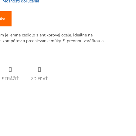
Možnosti doručenia
íka
 je jemné cedidlo z antikorovej ocele. Ideálne na
ie kompótov a preosievanie múky. S prednou zarážkou a
STRÁŽIŤ
ZDIEĽAŤ