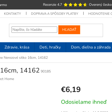
Recenzie 4.7
Overený česko
armo
KONTAKTY
DOPRAVA A SPÔSOBY PLATBY
HODNOTENIE
HĽADAŤ
Zdravie, krása
Deti, hračky
Dom, dieľna a záhrada
me Nerezové sitko 16cm, 14162
o 16cm, 14162
90185
ect Home
€6,19
Jednotková
Odosielame ihneď
cena: