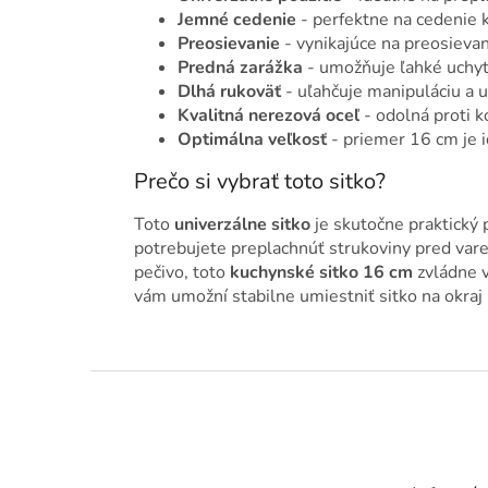
Jemné cedenie
- perfektne na cedenie 
Preosievanie
- vynikajúce na preosieva
Predná zarážka
- umožňuje ľahké uchyte
Dlhá rukoväť
- uľahčuje manipuláciu a 
Kvalitná nerezová oceľ
- odolná proti ko
Optimálna veľkosť
- priemer 16 cm je i
Prečo si vybrať toto sitko?
Toto
univerzálne sitko
je skutočne praktický p
potrebujete preplachnúť strukoviny pred var
pečivo, toto
kuchynské sitko 16 cm
zvládne v
vám umožní stabilne umiestniť sitko na okraj
Z
á
p
ä
t