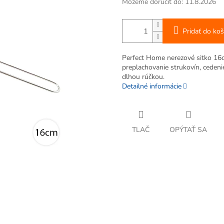
Môžeme doručiť do:
11.8.2026
Pridať do koš
Perfect Home nerezové sitko 16cm
preplachovanie strukovín, ceden
dlhou rúčkou.
Detailné informácie
TLAČ
OPÝTAŤ SA