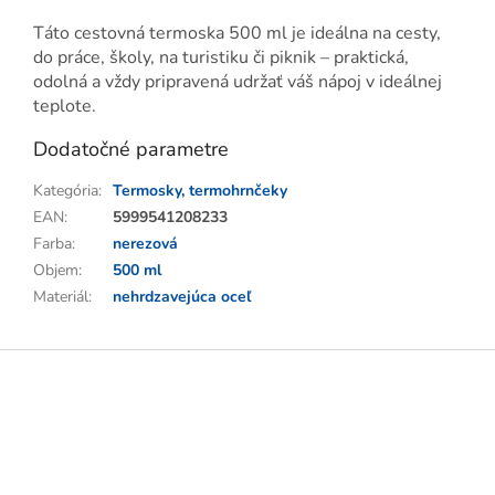
Táto cestovná termoska 500 ml je ideálna na cesty,
do práce, školy, na turistiku či piknik – praktická,
odolná a vždy pripravená udržať váš nápoj v ideálnej
teplote.
Dodatočné parametre
Kategória
:
Termosky, termohrnčeky
EAN
:
5999541208233
Farba
:
nerezová
Objem
:
500 ml
Materiál
:
nehrdzavejúca oceľ
Z
á
p
ä
t
i