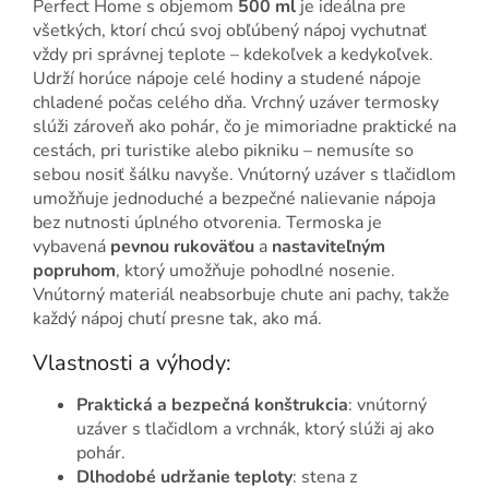
Perfect Home s objemom
500 ml
je ideálna pre
všetkých, ktorí chcú svoj obľúbený nápoj vychutnať
vždy pri správnej teplote – kdekoľvek a kedykoľvek.
Udrží horúce nápoje celé hodiny a studené nápoje
chladené počas celého dňa. Vrchný uzáver termosky
slúži zároveň ako pohár, čo je mimoriadne praktické na
cestách, pri turistike alebo pikniku – nemusíte so
sebou nosiť šálku navyše. Vnútorný uzáver s tlačidlom
umožňuje jednoduché a bezpečné nalievanie nápoja
bez nutnosti úplného otvorenia. Termoska je
vybavená
pevnou rukoväťou
a
nastaviteľným
popruhom
, ktorý umožňuje pohodlné nosenie.
Vnútorný materiál neabsorbuje chute ani pachy, takže
každý nápoj chutí presne tak, ako má.
Vlastnosti a výhody:
Praktická a bezpečná konštrukcia
: vnútorný
uzáver s tlačidlom a vrchnák, ktorý slúži aj ako
pohár.
Dlhodobé udržanie teploty
: stena z