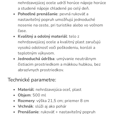
nehrdzavejúcej ocele udrží horúce nápoje horúce
a studené nápoje chladené po celý deň.
Pohodlné prenášanie
: pevná rukoväť a
nastaviteľný popruh umožňujú jednoduché
nosenie na ceste, pri turistike alebo vo voľnom
čase.
Kvalitný a odolný materiál
: telo z
nehrdzavejúcej ocele a kvalitný plast zaručujú
vysokú odolnosť voči poškodeniu, korózii a
teplotným výkyvom.
Jednoduchá údržba
: umývanie neutrálnym
čistiacim prostriedkom a mäkkou hubkou, bez
abrazívnych prostriedkov.
Technické parametre:
Materiál
: nehrdzavejúca oceľ, plast
Objem
: 500 ml
Rozmery
: výška 21,5 cm; priemer 8 cm
Vrchnák
: slúži aj ako pohár
Prenášanie
: rukoväť + nastaviteľný popruh