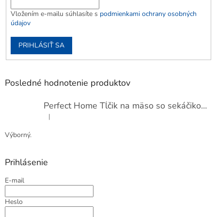
Vložením e-mailu súhlasíte s
podmienkami ochrany osobných
údajov
PRIHLÁSIŤ SA
Posledné hodnotenie produktov
Perfect Home Tĺčik na mäso so sekáčikom, 56893
|
Hodnotenie produktu je 5 z 5 hviezdičiek.
Výborný.
Prihlásenie
E-mail
Heslo