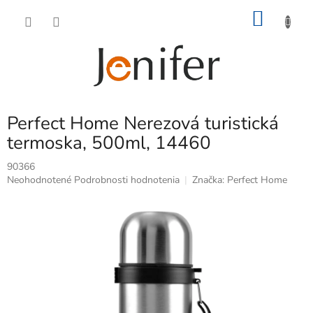
Prejsť
NÁKU
na
obsah
KOŠÍK
Perfect Home Nerezová turistická
termoska, 500ml, 14460
90366
Priemerné
Neohodnotené
Podrobnosti hodnotenia
Značka:
Perfect Home
hodnotenie
produktu
je
0,0
z
5
hviezdičiek.