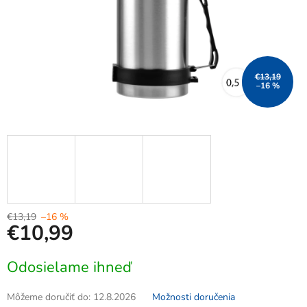
€13,19
–16 %
€13,19
–16 %
€10,99
Jednotková
Odosielame ihneď
cena:
Môžeme doručiť do:
12.8.2026
Možnosti doručenia