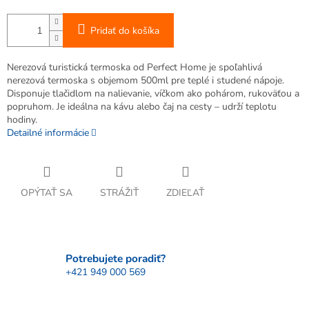
Pridať do košíka
Nerezová turistická termoska od Perfect Home je spoľahlivá
nerezová termoska s objemom 500ml pre teplé i studené nápoje.
Disponuje tlačidlom na nalievanie, víčkom ako pohárom, rukoväťou a
popruhom. Je ideálna na kávu alebo čaj na cesty – udrží teplotu
hodiny.
Detailné informácie
OPÝTAŤ SA
STRÁŽIŤ
ZDIEĽAŤ
Potrebujete poradiť?
+421 949 000 569