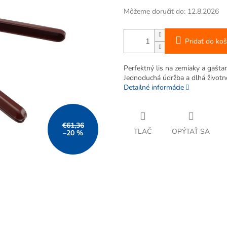
Môžeme doručiť do:
12.8.2026
Pridať do koš
Perfektný lis na zemiaky a gaštan
Jednoduchá údržba a dlhá životn
Detailné informácie
€61,36
TLAČ
OPÝTAŤ SA
–20 %