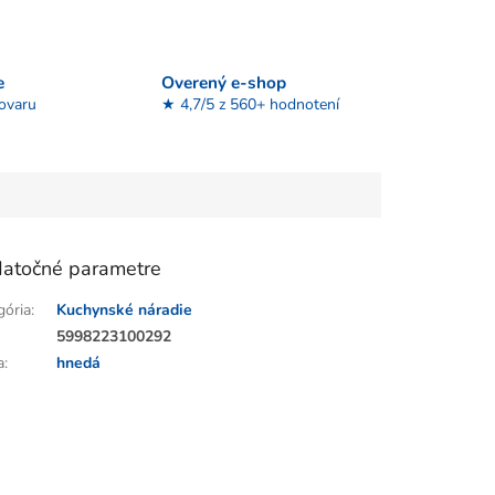
e
Overený e-shop
tovaru
★ 4,7/5 z 560+ hodnotení
atočné parametre
gória
:
Kuchynské náradie
:
5998223100292
a
:
hnedá