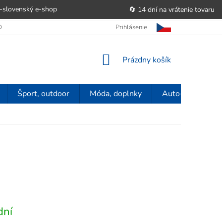
-slovenský e‑shop
🔄 14 dní na vrátenie tovaru
 OBCHODU
OBCHODNÉ PODMIENKY
Prihlásenie
POUČENIE O PRÁVE SP
NÁKUPNÝ
Prázdny košík
KOŠÍK
Šport, outdoor
Móda, doplnky
Auto-moto
dní