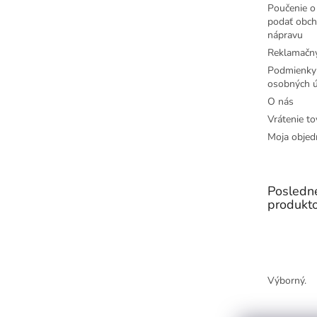
Poučenie o 
podať obch
nápravu
Reklamačný
Podmienky
osobných ú
O nás
Vrátenie to
Moja objed
Posledn
produkt
Výborný.