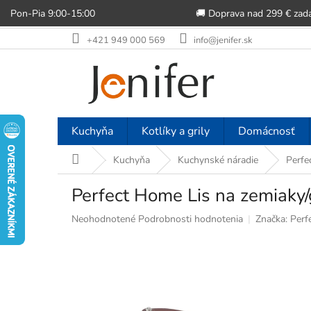
Pon-Pia 9:00-15:00
🚚 Doprava nad 299 € zad
Prejsť
+421 949 000 569
info@jenifer.sk
na
obsah
Kuchyňa
Kotlíky a grily
Domácnosť
Domov
Kuchyňa
Kuchynské náradie
Perfe
Perfect Home Lis na zemiaky
Priemerné
Neohodnotené
Podrobnosti hodnotenia
Značka:
Perf
hodnotenie
produktu
je
0,0
z
5
hviezdičiek.