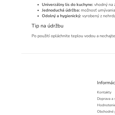
Univerzálny lis do kuchyne:
vhodný na z
Jednoduchá údržba:
možnosť umývania 
Odolný a hygienický:
vyrobený z nehrdz
Tip na údržbu
Po použití opláchnite teplou vodou a nechajte
Z
á
p
ä
t
Informác
i
e
Kontakty
Doprava a 
Hodnoteni
Obchodné 