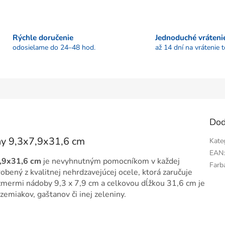
Rýchle doručenie
Jednoduché vráteni
odosielame do 24–48 hod.
až 14 dní na vrátenie 
Dod
ny 9,3x7,9x31,6 cm
Kate
EAN
7,9x31,6 cm
je nevyhnutným pomocníkom v každej
Farb
robený z kvalitnej nehrdzavejúcej ocele, ktorá zaručuje
ozmermi nádoby 9,3 x 7,9 cm a celkovou dĺžkou 31,6 cm je
zemiakov, gaštanov či inej zeleniny.