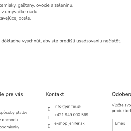
emiaky, gaštany, ovocie a zeleninu.
v umývačke riadu.
avejúcej ocele.
 dôkladne vyschnúť, aby ste predišli usadzovaniu nečistôt.
ie pre vás
Kontakt
Odobera
Vložte svo
info
@
jenifer.sk
produktoc
spôsoby platby
+421 949 000 569
e obchodu
e-shop jenifer.sk
Email
podmienky