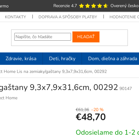
Recenzie 4.7
Overený česko
armo
KONTAKTY
DOPRAVA A SPÔSOBY PLATBY
HODNOTENIE
HĽADAŤ
Zdravie, krása
Deti, hračky
Dom, dieľna a záhrada
ct Home Lis na zemiaky/gaštany 9,3x7,9x31,6cm, 00292
/gaštany 9,3x7,9x31,6cm, 00292
90147
ect Home
€61,36
–20 %
€48,70
Jednotková
Odosielame do 1-2 
cena: