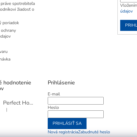
práve spotrebiteľa
Vložením
odníkovi žiadosť o
údajov
 poriadok
PRIH
 ochrany
dajov
varu
návka
é hodnotenie
Prihlásenie
ov
E-mail
Perfect Home Tĺčik na mäso so sekáčikom, 56893
Heslo
|
Hodnotenie produktu je 5 z 5 hviezdičiek.
PRIHLÁSIŤ SA
Nová registrácia
Zabudnuté heslo