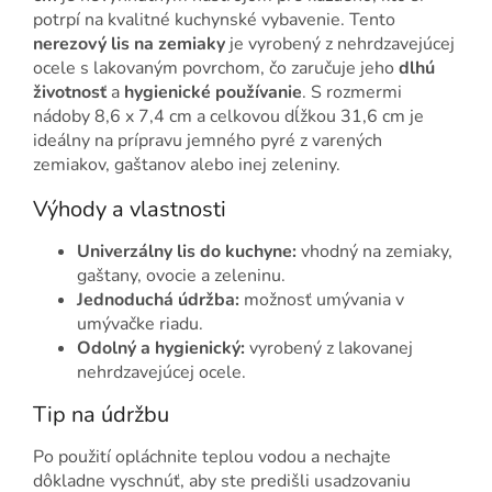
potrpí na kvalitné kuchynské vybavenie. Tento
nerezový lis na zemiaky
je vyrobený z nehrdzavejúcej
ocele s lakovaným povrchom, čo zaručuje jeho
dlhú
životnosť
a
hygienické používanie
. S rozmermi
nádoby 8,6 x 7,4 cm a celkovou dĺžkou 31,6 cm je
ideálny na prípravu jemného pyré z varených
zemiakov, gaštanov alebo inej zeleniny.
Výhody a vlastnosti
Univerzálny lis do kuchyne:
vhodný na zemiaky,
gaštany, ovocie a zeleninu.
Jednoduchá údržba:
možnosť umývania v
umývačke riadu.
Odolný a hygienický:
vyrobený z lakovanej
nehrdzavejúcej ocele.
Tip na údržbu
Po použití opláchnite teplou vodou a nechajte
dôkladne vyschnúť, aby ste predišli usadzovaniu