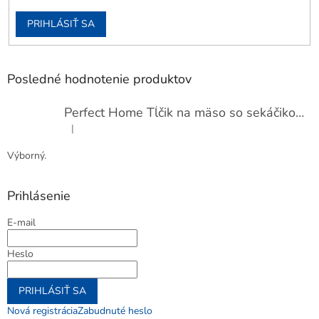
PRIHLÁSIŤ SA
Posledné hodnotenie produktov
Perfect Home Tĺčik na mäso so sekáčikom, 56893
|
Hodnotenie produktu je 5 z 5 hviezdičiek.
Výborný.
Prihlásenie
E-mail
Heslo
PRIHLÁSIŤ SA
Nová registrácia
Zabudnuté heslo