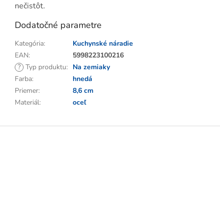
nečistôt.
Dodatočné parametre
Kategória
:
Kuchynské náradie
EAN
:
5998223100216
?
Typ produktu
:
Na zemiaky
Farba
:
hnedá
Priemer
:
8,6 cm
Materiál
:
oceľ
Z
á
p
ä
t
i
e