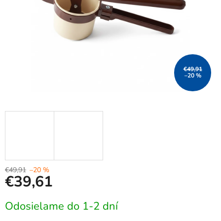
€49,91
–20 %
€49,91
–20 %
€39,61
Jednotková
Odosielame do 1-2 dní
cena: