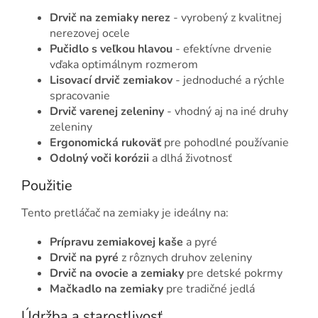
Drvič na zemiaky nerez
- vyrobený z kvalitnej
nerezovej ocele
Pučidlo s veľkou hlavou
- efektívne drvenie
vďaka optimálnym rozmerom
Lisovací drvič zemiakov
- jednoduché a rýchle
spracovanie
Drvič varenej zeleniny
- vhodný aj na iné druhy
zeleniny
Ergonomická rukoväť
pre pohodlné používanie
Odolný voči korózii
a dlhá životnosť
Použitie
Tento pretláčač na zemiaky je ideálny na:
Prípravu zemiakovej kaše
a pyré
Drvič na pyré
z rôznych druhov zeleniny
Drvič na ovocie a zemiaky
pre detské pokrmy
Mačkadlo na zemiaky
pre tradičné jedlá
Údržba a starostlivosť