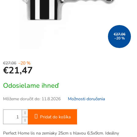
€27,06
–20 %
€27,06
–20 %
€21,47
Jednotková
Odosielame ihneď
cena:
Môžeme doručiť do:
11.8.2026
Možnosti doručenia
Pridať do košíka
Perfect Home lis na zemiaky 25cm s hlavou 6,5x9cm. Ideálny