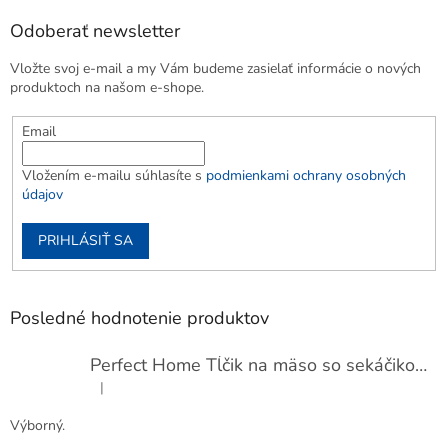
Odoberať newsletter
Vložte svoj e-mail a my Vám budeme zasielať informácie o nových
produktoch na našom e-shope.
Email
Vložením e-mailu súhlasíte s
podmienkami ochrany osobných
údajov
PRIHLÁSIŤ SA
Posledné hodnotenie produktov
Perfect Home Tĺčik na mäso so sekáčikom, 56893
|
Hodnotenie produktu je 5 z 5 hviezdičiek.
Výborný.