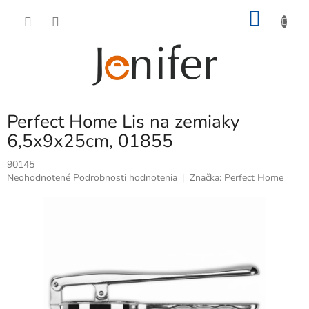
Prejsť
NÁKU
na
obsah
KOŠÍK
Perfect Home Lis na zemiaky
6,5x9x25cm, 01855
90145
Priemerné
Neohodnotené
Podrobnosti hodnotenia
Značka:
Perfect Home
hodnotenie
produktu
je
0,0
z
5
hviezdičiek.