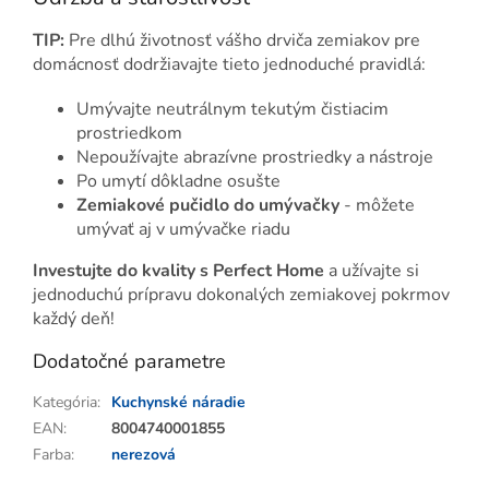
TIP:
Pre dlhú životnosť vášho drviča zemiakov pre
domácnosť dodržiavajte tieto jednoduché pravidlá:
Umývajte neutrálnym tekutým čistiacim
prostriedkom
Nepoužívajte abrazívne prostriedky a nástroje
Po umytí dôkladne osušte
Zemiakové pučidlo do umývačky
- môžete
umývať aj v umývačke riadu
Investujte do kvality s Perfect Home
a užívajte si
jednoduchú prípravu dokonalých zemiakovej pokrmov
každý deň!
Dodatočné parametre
Kategória
:
Kuchynské náradie
EAN
:
8004740001855
Farba
:
nerezová