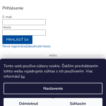
Prihlásenie
E-mail
Heslo
PRIHLÁSIŤ SA
Nová registrácia
Zabudnuté heslo
alebo
Prihlásiť sa cez Google
Tento web používa súbory cookie. Ďalším prechádzaním
tohto webu vyjadrujete súhlas s ich používaním. Viac
informácií
tu
.
Vytvoril Shoptet
Nastavenie
Copyright 2026
jenifer.sk
. Všetky práva vyhradené.
Upraviť
Odmietnuť
Súhlasím
nastavenie cookies