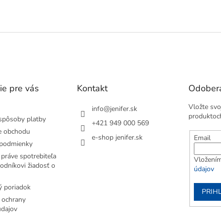
ie pre vás
Kontakt
Odobera
Vložte svo
info
@
jenifer.sk
produktoc
spôsoby platby
+421 949 000 569
e obchodu
e-shop jenifer.sk
Email
podmienky
práve spotrebiteľa
Vložením
odníkovi žiadosť o
údajov
 poriadok
PRIH
 ochrany
dajov