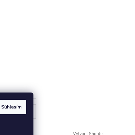
Súhlasím
ogle
Vytvoril Shoptet