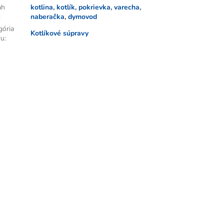
ah
kotlina
,
kotlík
,
pokrievka
,
varecha
,
:
naberačka
,
dymovod
gória
Kotlíkové súpravy
ru
: