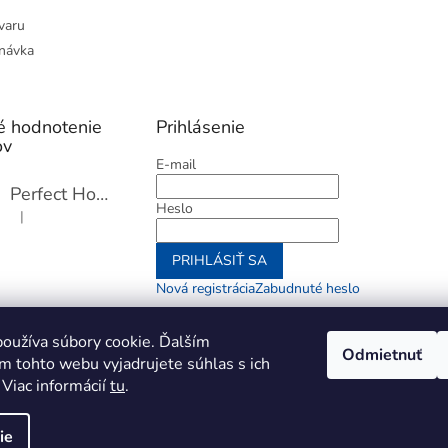
varu
návka
é hodnotenie
Prihlásenie
ov
E-mail
Perfect Home Tĺčik na mäso so sekáčikom, 56893
Heslo
|
Hodnotenie produktu je 5 z 5 hviezdičiek.
PRIHLÁSIŤ SA
Nová registrácia
Zabudnuté heslo
alebo
oužíva súbory cookie. Ďalším
Odmietnuť
m tohto webu vyjadrujete súhlas s ich
Prihlásiť sa cez Go
 Viac informácií
tu
.
ie
aviť nastavenie cookies