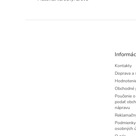
Z
á
p
ä
t
Informác
i
e
Kontakty
Doprava a 
Hodnoteni
Obchodné 
Poučenie o 
podať obch
nápravu
Reklamačný
Podmienky
osobných ú