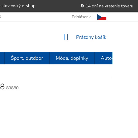
-slovenský e‑shop
🔄 14 dní na vrátenie tovaru
 OBCHODU
OBCHODNÉ PODMIENKY
Prihlásenie
POUČENIE O PRÁVE SP
NÁKUPNÝ
Prázdny košík
KOŠÍK
Šport, outdoor
Móda, doplnky
Auto-moto
08
89880