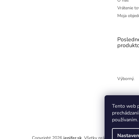
O nás
Vrátenie to
Moja objed
Posledn
produkt
Výborný.
Tento web p
prechádzaní
používaním.
Nastaven
Copyright 2026
jenifer.sk
. Všetky práva vyhradené.
Upr