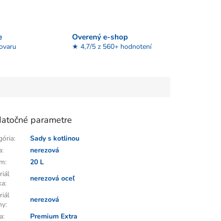
e
Overený e-shop
tovaru
★ 4,7/5 z 560+ hodnotení
atočné parametre
gória
:
Sady s kotlinou
a
:
nerezová
em
:
20 L
riál
nerezová oceľ
ka
:
riál
nerezová
ny
:
a
:
Premium Extra