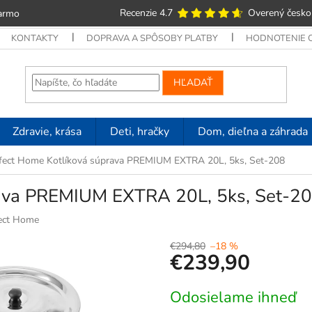
Recenzie 4.7
Overený česko
armo
KONTAKTY
DOPRAVA A SPÔSOBY PLATBY
HODNOTENIE
HĽADAŤ
Zdravie, krása
Deti, hračky
Dom, dieľna a záhrada
fect Home Kotlíková súprava PREMIUM EXTRA 20L, 5ks, Set-208
rava PREMIUM EXTRA 20L, 5ks, Set-2
ect Home
€294,80
–18 %
€239,90
Jednotková
Odosielame ihneď
cena: