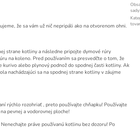
Obs
sady
Kate
tova
učujeme, že sa vám už nič nepripáli ako na otvorenom ohni.
ej strane kotliny a následne pripojte dymové rúry
úru na koleno. Pred používaním sa presvedčte o tom, že
e kurivo alebo plynový podnož do spodnej časti kotliny. Ak
ola nachádzajúci sa na spodnej strane kotliny v záujme
aní rýchlo rozohriať , preto používajte chňapku! Používajte
í na pevnej a vodorovnej ploche!
 Nenechajte práve používanú kotlinu bez dozoru! Po