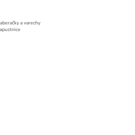
 naberačky a varechy
kapustnice