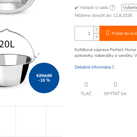
✔️ Vylepši si sadu
?
Môžeme doručiť do:
11.8.2026
Pridať do koš
Kotlíková súprava Perfect Home S
pokrievky, naberačky a varešky. 
Detailné informácie
€294,80
–18 %
TLAČ
OPÝTAŤ SA