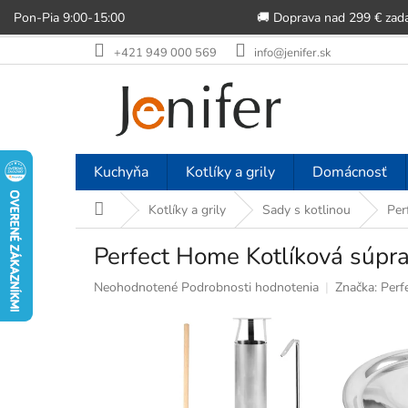
Pon-Pia 9:00-15:00
🚚 Doprava nad 299 € zad
Prejsť
+421 949 000 569
info@jenifer.sk
na
obsah
Kuchyňa
Kotlíky a grily
Domácnosť
Domov
Kotlíky a grily
Sady s kotlinou
Per
Perfect Home Kotlíková súp
Priemerné
Neohodnotené
Podrobnosti hodnotenia
Značka:
Perf
hodnotenie
produktu
je
0,0
z
5
hviezdičiek.