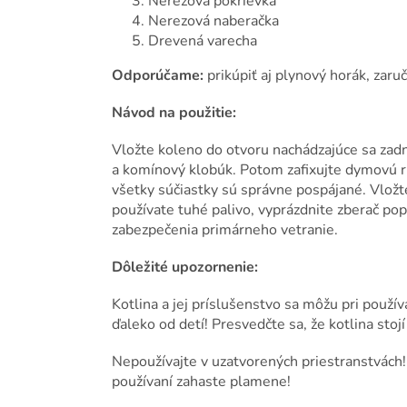
Nerezová pokrievka
Nerezová naberačka
Drevená varecha
Odporúčame:
prikúpiť aj plynový horák, zar
Návod na použitie:
Vložte koleno do otvoru nachádzajúce sa zadn
a komínový klobúk. Potom zafixujte dymovú r
všetky súčiastky sú správne pospájané. Vložt
používate tuhé palivo, vyprázdnite zberač pop
zabezpečenia primárneho vetranie.
Dôležité upozornenie:
Kotlina a jej príslušenstvo sa môžu pri použív
ďaleko od detí! Presvedčte sa, že kotlina stoj
Nepoužívajte v uzatvorených priestranstvách!
používaní zahaste plamene!