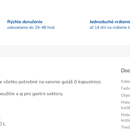
Rýchle doručenie
Jednoduché vráteni
odosielame do 24–48 hod.
až 14 dní na vrátenie 
Dod
 všetko potrebné na varenie guláš či kapustnice.
Kate
Farb
užitie a aj pre gastro sektory.
Obj
Mate
kotlí
Mate
e
kotli
0 L
Tried