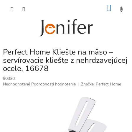
Prejsť
NÁKU
na
obsah
KOŠÍK
Perfect Home Kliešte na mäso –
servírovacie kliešte z nehrdzavejúcej
ocele, 16678
90330
Priemerné
Neohodnotené
Podrobnosti hodnotenia
Značka:
Perfect Home
hodnotenie
produktu
je
0,0
z
5
hviezdičiek.