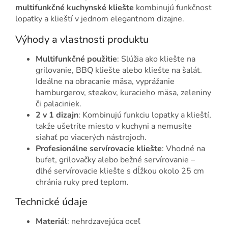
multifunkčné kuchynské kliešte
kombinujú funkčnosť
lopatky a klieští v jednom elegantnom dizajne.
Výhody a vlastnosti produktu
Multifunkčné použitie
: Slúžia ako kliešte na
grilovanie, BBQ kliešte alebo kliešte na šalát.
Ideálne na obracanie mäsa, vyprážanie
hamburgerov, steakov, kuracieho mäsa, zeleniny
či palaciniek.
2 v 1 dizajn
: Kombinujú funkciu lopatky a klieští,
takže ušetríte miesto v kuchyni a nemusíte
siahať po viacerých nástrojoch.
Profesionálne servírovacie kliešte
: Vhodné na
bufet, grilovačky alebo bežné servírovanie –
dlhé servírovacie kliešte s dĺžkou okolo 25 cm
chránia ruky pred teplom.
Technické údaje
Materiál
: nehrdzavejúca oceľ