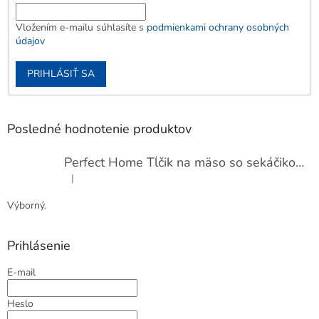
Vložením e-mailu súhlasíte s
podmienkami ochrany osobných
údajov
PRIHLÁSIŤ SA
Posledné hodnotenie produktov
Perfect Home Tĺčik na mäso so sekáčikom, 56893
|
Hodnotenie produktu je 5 z 5 hviezdičiek.
Výborný.
Prihlásenie
E-mail
Heslo