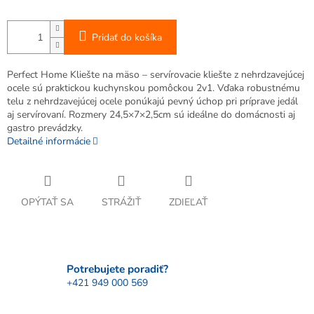
Pridať do košíka
Perfect Home Kliešte na mäso – servírovacie kliešte z nehrdzavejúcej
ocele sú praktickou kuchynskou pomôckou 2v1. Vďaka robustnému
telu z nehrdzavejúcej ocele ponúkajú pevný úchop pri príprave jedál
aj servírovaní. Rozmery 24,5×7×2,5cm sú ideálne do domácnosti aj
gastro prevádzky.
Detailné informácie
OPÝTAŤ SA
STRÁŽIŤ
ZDIEĽAŤ
Potrebujete poradiť?
+421 949 000 569