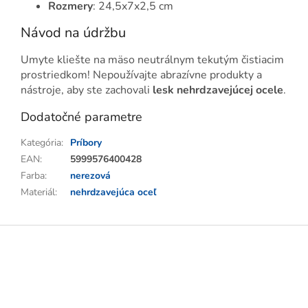
Rozmery
: 24,5x7x2,5 cm
Návod na údržbu
Umyte kliešte na mäso neutrálnym tekutým čistiacim
prostriedkom! Nepoužívajte abrazívne produkty a
nástroje, aby ste zachovali
lesk nehrdzavejúcej ocele
.
Dodatočné parametre
Kategória
:
Príbory
EAN
:
5999576400428
Farba
:
nerezová
Materiál
:
nehrdzavejúca oceľ
Z
á
p
ä
t
i