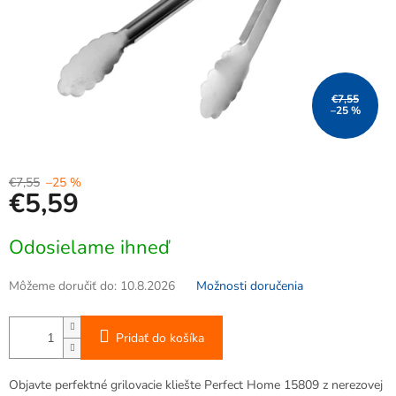
€7,55
–25 %
€7,55
–25 %
€5,59
Jednotková
Odosielame ihneď
cena:
Môžeme doručiť do:
10.8.2026
Možnosti doručenia
Pridať do košíka
Objavte perfektné grilovacie kliešte Perfect Home 15809 z nerezovej