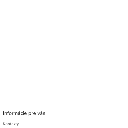
Z
á
p
ä
t
i
e
Informácie pre vás
Kontakty