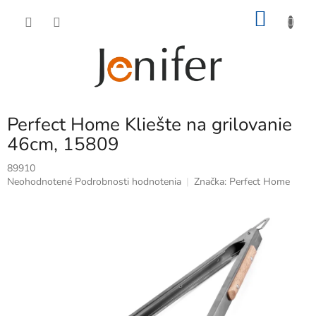
Prejsť
NÁKU
na
obsah
KOŠÍK
Perfect Home Kliešte na grilovanie
46cm, 15809
89910
Priemerné
Neohodnotené
Podrobnosti hodnotenia
Značka:
Perfect Home
hodnotenie
produktu
je
0,0
z
5
hviezdičiek.