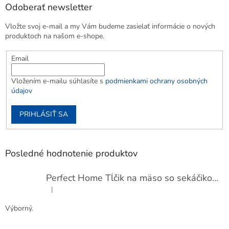
Odoberať newsletter
Vložte svoj e-mail a my Vám budeme zasielať informácie o nových
produktoch na našom e-shope.
Email
Vložením e-mailu súhlasíte s
podmienkami ochrany osobných
údajov
PRIHLÁSIŤ SA
Posledné hodnotenie produktov
Perfect Home Tĺčik na mäso so sekáčikom, 56893
|
Hodnotenie produktu je 5 z 5 hviezdičiek.
Výborný.