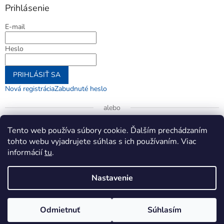
Prihlásenie
E-mail
Heslo
PRIHLÁSIŤ SA
Nová registrácia
Zabudnuté heslo
alebo
Prihlásiť sa cez Google
Tento web používa súbory cookie. Ďalším prechádzaním
tohto webu vyjadrujete súhlas s ich používaním. Viac
informácií
tu
.
Vytvoril Shoptet
Nastavenie
Copyright 2026
jenifer.sk
. Všetky práva vyhradené.
Upraviť
Odmietnuť
Súhlasím
nastavenie cookies