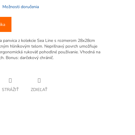
Možnosti doručenia
íka
ia panvica z kolekcie Sea Line s rozmerom 28x28cm
tným hliníkovým telom. Nepriľnavý povrch umožňuje
 ergonomická rukoväť pohodlné používanie. Vhodná na
h. Bonus: darčekový chránič.
STRÁŽIŤ
ZDIEĽAŤ