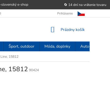
-slovenský e‑shop
🔄 14 dní na vrátenie tovaru
 OBCHODU
OBCHODNÉ PODMIENKY
Prihlásenie
POUČENIE O PRÁVE SP
NÁKUPNÝ
Prázdny košík
KOŠÍK
Šport, outdoor
Móda, doplnky
Auto-moto
 Line, 15812
ine, 15812
90424