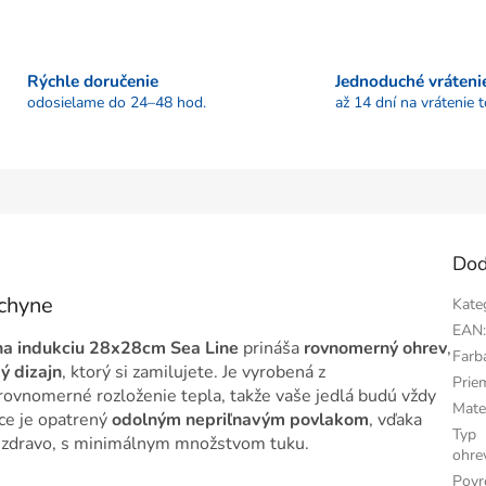
Rýchle doručenie
Jednoduché vráteni
odosielame do 24–48 hod.
až 14 dní na vrátenie 
Dod
uchyne
Kate
EAN
 na indukciu 28x28cm Sea Line
prináša
rovnomerný ohrev
,
Farb
ý dizajn
, ktorý si zamilujete. Je vyrobená z
Prie
 rovnomerné rozloženie tepla, takže vaše jedlá budú vždy
Mate
ce je opatrený
odolným nepriľnavým povlakom
, vďaka
Typ
ť zdravo, s minimálnym množstvom tuku.
ohre
Povr