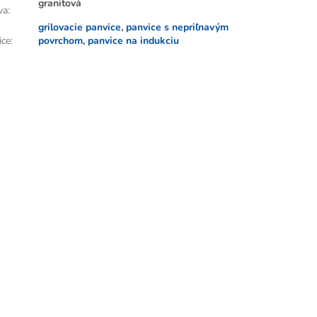
granitová
va
:
grilovacie panvice
,
panvice s nepriľnavým
ice
:
povrchom
,
panvice na indukciu