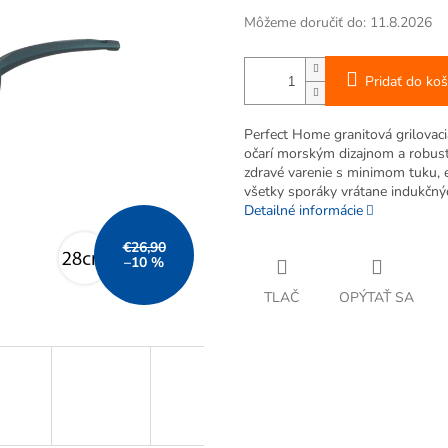
Môžeme doručiť do:
11.8.2026
Pridať do koš
Perfect Home granitová grilovac
očarí morským dizajnom a robus
zdravé varenie s minimom tuku,
všetky sporáky vrátane indukčnýc
Detailné informácie
€26,90
–10 %
TLAČ
OPÝTAŤ SA