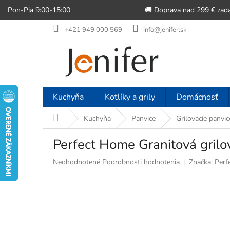
Pon-Pia 9:00-15:00
🚚 Doprava nad 299 € zad
Prejsť
+421 949 000 569
info@jenifer.sk
na
obsah
Kuchyňa
Kotlíky a grily
Domácnosť
Domov
Kuchyňa
Panvice
Grilovacie panvic
Perfect Home Granitová grilo
Priemerné
Neohodnotené
Podrobnosti hodnotenia
Značka:
Perf
hodnotenie
produktu
je
0,0
z
5
hviezdičiek.