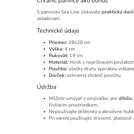
Chránič panvice ako bonus
S panvicou Sea Line získavate
praktický darč
skladovaní.
Technické údaje
Priemer:
28x28 cm
Výška:
4 cm
Rukoväť:
19 cm
Materiál:
hliník s nepriľnavým povlakom
Použitie:
všetky druhy sporákov vrátane
Darček:
ochranný chránič povrchu
Údržba
Môžete umývať v umývačke; pre
dlhšiu 
čistiacim prostriedkom.
Nepoužívajte drôtenky a abrazívne hubky
Pri varení používajte drevené, plastové 