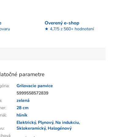
e
Overený e-shop
tovaru
★ 4,7/5 z 560+ hodnotení
atočné parametre
gória
:
Grilovacie panvice
:
5999558572839
a
:
zelená
mer
:
28 cm
riál
:
hliník
Elektrický
,
Plynový
,
Na indukciu
,
vu
:
Sklokeramický
,
Halogénový
chová