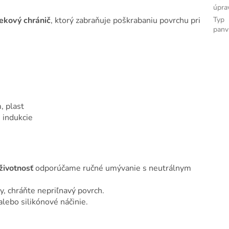
úpra
Typ
ekový chránič
, ktorý zabraňuje poškrabaniu povrchu pri
panv
, plast
 indukcie
životnosť
odporúčame ručné umývanie s neutrálnym
, chráňte nepriľnavý povrch.
alebo silikónové náčinie.