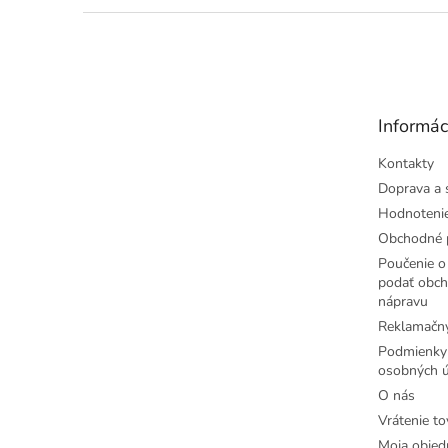
Z
á
p
ä
t
Informác
i
e
Kontakty
Doprava a 
Hodnoteni
Obchodné 
Poučenie o 
podať obch
nápravu
Reklamačný
Podmienky
osobných ú
O nás
Vrátenie to
Moja objed