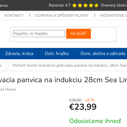
Recenzie 4.7
Overený česko
armo
KONTAKTY
DOPRAVA A SPÔSOBY PLATBY
HODNOTENIE
HĽADAŤ
Zdravie, krása
Deti, hračky
Dom, dieľna a záhrada
e
Perfect Home Granitová grilovacia panvica na indukciu 28cm Sea
vacia panvica na indukciu 28cm Sea L
ect Home
€26,90
–10 %
€23,99
Jednotková
Odosielame ihneď
cena: