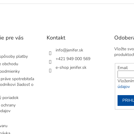
ie pre vás
Kontakt
Odobera
Vložte svo
info
@
jenifer.sk
produktoc
spôsoby platby
+421 949 000 569
e obchodu
e-shop jenifer.sk
Email
podmienky
práve spotrebiteľa
Vložením
odníkovi žiadosť o
údajov
 poriadok
PRIH
 ochrany
dajov
varu
návka