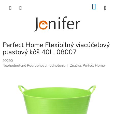
Prejsť
NÁKU
na
obsah
KOŠÍK
Perfect Home Flexibilný viacúčelový
plastový kôš 40L, 08007
90290
Priemerné
Neohodnotené
Podrobnosti hodnotenia
Značka:
Perfect Home
hodnotenie
produktu
je
0,0
z
5
hviezdičiek.