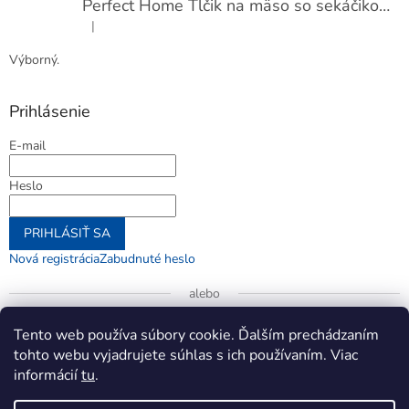
Perfect Home Tĺčik na mäso so sekáčikom, 56893
|
Hodnotenie produktu je 5 z 5 hviezdičiek.
Výborný.
Prihlásenie
E-mail
Heslo
PRIHLÁSIŤ SA
Nová registrácia
Zabudnuté heslo
alebo
Prihlásiť sa cez Google
Tento web používa súbory cookie. Ďalším prechádzaním
tohto webu vyjadrujete súhlas s ich používaním. Viac
informácií
tu
.