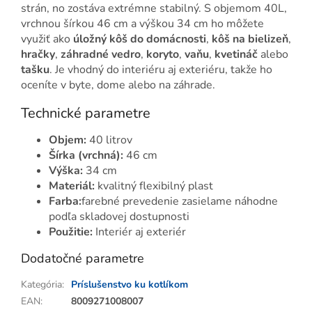
strán, no zostáva extrémne stabilný. S objemom 40L,
vrchnou šírkou 46 cm a výškou 34 cm ho môžete
využiť ako
úložný kôš do domácnosti
,
kôš na bielizeň
,
hračky
,
záhradné vedro
,
koryto
,
vaňu
,
kvetináč
alebo
tašku
. Je vhodný do interiéru aj exteriéru, takže ho
oceníte v byte, dome alebo na záhrade.
Technické parametre
Objem:
40 litrov
Šírka (vrchná):
46 cm
Výška:
34 cm
Materiál:
kvalitný flexibilný plast
Farba:
farebné prevedenie zasielame náhodne
podľa skladovej dostupnosti
Použitie:
Interiér aj exteriér
Dodatočné parametre
Kategória
:
Príslušenstvo ku kotlíkom
EAN
:
8009271008007