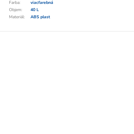
Farba
:
viacfarebná
Objem
:
40 L
Materiál
:
ABS plast
Z
á
p
ä
t
i
e