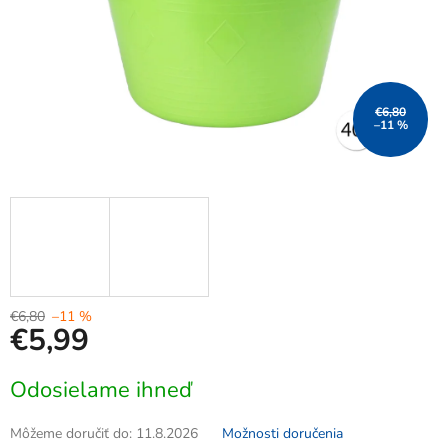
€6,80
–11 %
€6,80
–11 %
€5,99
Jednotková
Odosielame ihneď
cena:
Môžeme doručiť do:
11.8.2026
Možnosti doručenia