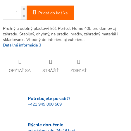
Pridať do košíka
Pružný a odolný plastový kôš Perfect Home 40L pre domov aj
záhradu. Stabilný, ohybný, na prádlo, hračky, záhradný materiál i
skladovanie. Vhodný do interiéru aj exteriéru.
Detailné informácie
OPÝTAŤ SA
STRÁŽIŤ
ZDIEĽAŤ
Potrebujete poradiť?
+421 949 000 569
Rýchle doručenie
odosielame do 24–48 hod.