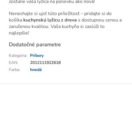
zostane vaša lyžica na polievku ako nová!
Nenechajte si ujsť túto príležitosť – pridajte si do
košíka
kuchynskú lyžicu z dreva
s dostupnou cenou a
zaručenou kvalitou. Vaša kuchyňa si zaslúži to
najlepšie!
Dodatočné parametre
Kategória
:
Príbory
EAN
:
2012111922618
Farba
:
hnedá
Z
á
p
ä
t
i
e