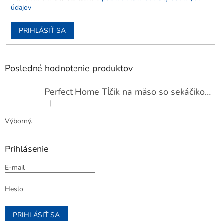
údajov
PRIHLÁSIŤ SA
Posledné hodnotenie produktov
Perfect Home Tĺčik na mäso so sekáčikom, 56893
|
Hodnotenie produktu je 5 z 5 hviezdičiek.
Výborný.
Prihlásenie
E-mail
Heslo
PRIHLÁSIŤ SA