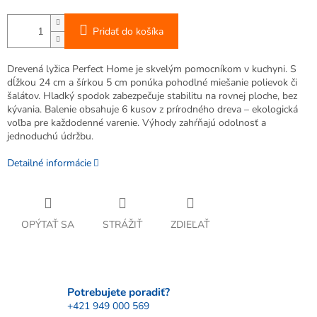
Pridať do košíka
Drevená lyžica Perfect Home je skvelým pomocníkom v kuchyni. S
dĺžkou 24 cm a šírkou 5 cm ponúka pohodlné miešanie polievok či
šalátov. Hladký spodok zabezpečuje stabilitu na rovnej ploche, bez
kývania. Balenie obsahuje 6 kusov z prírodného dreva – ekologická
voľba pre každodenné varenie. Výhody zahŕňajú odolnosť a
jednoduchú údržbu.
Detailné informácie
OPÝTAŤ SA
STRÁŽIŤ
ZDIEĽAŤ
Potrebujete poradiť?
+421 949 000 569