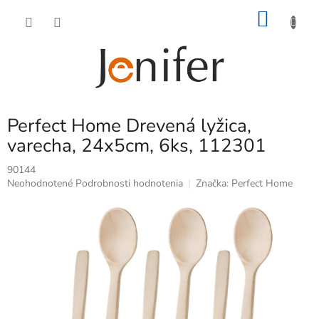
Prejsť
NÁKU
na
obsah
KOŠÍK
Perfect Home Drevená lyžica,
varecha, 24x5cm, 6ks, 112301
90144
Priemerné
Neohodnotené
Podrobnosti hodnotenia
Značka:
Perfect Home
hodnotenie
produktu
je
0,0
z
5
hviezdičiek.