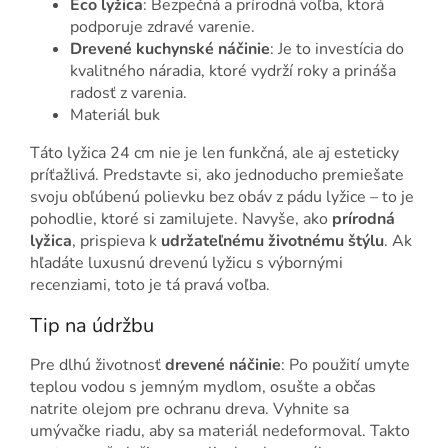
Eco lyžica
: Bezpečná a prírodná voľba, ktorá
podporuje zdravé varenie.
Drevené kuchynské náčinie
: Je to investícia do
kvalitného náradia, ktoré vydrží roky a prináša
radosť z varenia.
Materiál buk
Táto lyžica 24 cm nie je len funkčná, ale aj esteticky
príťažlivá. Predstavte si, ako jednoducho premiešate
svoju obľúbenú polievku bez obáv z pádu lyžice – to je
pohodlie, ktoré si zamilujete. Navyše, ako
prírodná
lyžica
, prispieva k
udržateľnému životnému štýlu
. Ak
hľadáte luxusnú drevenú lyžicu s výbornými
recenziami, toto je tá pravá voľba.
Tip na údržbu
Pre dlhú životnosť
drevené náčinie
: Po použití umyte
teplou vodou s jemným mydlom, osušte a občas
natrite olejom pre ochranu dreva. Vyhnite sa
umývačke riadu, aby sa materiál nedeformoval. Takto