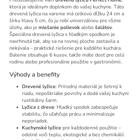
ktorá je ideálnym doplnkom do vašej kuchyne. Táto
drevená lyžica na varenie má celkovú dĺžku 24 cm a
šírku hlavy 5 cm, čo ju robí univerzálnou pre rôzne
úlohy, ako je
miešanie polievok
alebo
šalátov
.
Špeciálna drevená lyžica s hladkým spodkom je
navrhnutá tak, aby sa na rovnej ploche zastavila a
nekývala – praktické riešenie pre každého kuchára.
Balenie obsahuje 6 kusov, takže máte dosť pre celú
rodinu alebo profesionálne použitie v gastronómii.
Výhody a benefity
Drevené lyžice
: Prírodný materiál je šetrný k
riadu, nepoškriabe povrchy a dodá vašej kuchyni
rustikálny šarm.
Lyžica z dreva
: Hladký spodok zabezpečuje
stabilitu, čo uľahčuje prácu a minimalizuje
neporiadok.
Kuchynské lyžice
pre každodenné použitie –
odolné voči teplu, ekologické a bez chemikálií.