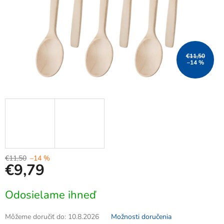
€11,50
–14 %
€11,50
–14 %
€9,79
Jednotková
Odosielame ihneď
cena:
Môžeme doručiť do:
10.8.2026
Možnosti doručenia