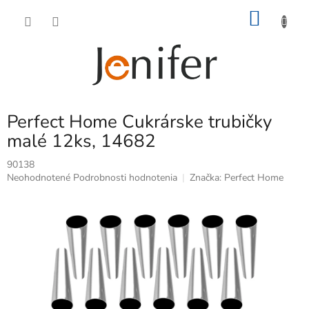
Prejsť
NÁKU
na
obsah
KOŠÍK
Perfect Home Cukrárske trubičky
malé 12ks, 14682
90138
Priemerné
Neohodnotené
Podrobnosti hodnotenia
Značka:
Perfect Home
hodnotenie
produktu
je
0,0
z
5
hviezdičiek.