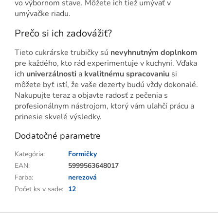
vo výbornom stave. Môžete ich tiež umývať v
umývačke riadu.
Prečo si ich zadovážiť?
Tieto cukrárske trubičky sú
nevyhnutným doplnkom
pre každého, kto rád experimentuje v kuchyni. Vďaka
ich
univerzálnosti
a
kvalitnému spracovaniu
si
môžete byť istí, že vaše dezerty budú vždy dokonalé.
Nakupujte teraz a objavte radosť z pečenia s
profesionálnym nástrojom, ktorý vám uľahčí prácu a
prinesie skvelé výsledky.
Dodatočné parametre
Kategória
:
Formičky
EAN
:
5999563648017
Farba
:
nerezová
Počet ks v sade
:
12
Z