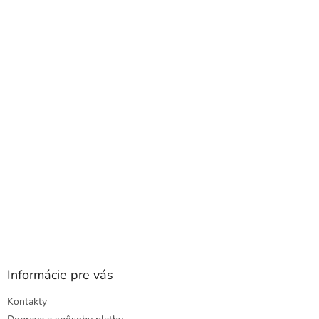
á
p
ä
t
i
e
Informácie pre vás
Kontakty