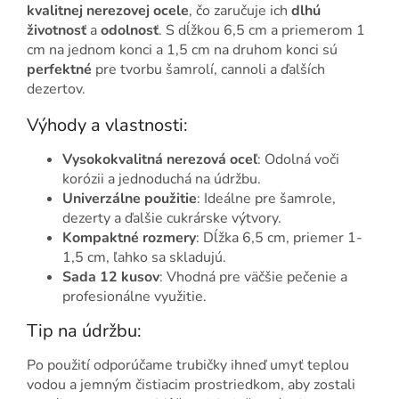
kvalitnej nerezovej ocele
, čo zaručuje ich
dlhú
životnosť
a
odolnosť
. S dĺžkou 6,5 cm a priemerom 1
cm na jednom konci a 1,5 cm na druhom konci sú
perfektné
pre tvorbu šamrolí, cannoli a ďalších
dezertov.
Výhody a vlastnosti:
Vysokokvalitná nerezová oceľ
: Odolná voči
korózii a jednoduchá na údržbu.
Univerzálne použitie
: Ideálne pre šamrole,
dezerty a ďalšie cukrárske výtvory.
Kompaktné rozmery
: Dĺžka 6,5 cm, priemer 1-
1,5 cm, ľahko sa skladujú.
Sada 12 kusov
: Vhodná pre väčšie pečenie a
profesionálne využitie.
Tip na údržbu:
Po použití odporúčame trubičky ihneď umyť teplou
vodou a jemným čistiacim prostriedkom, aby zostali