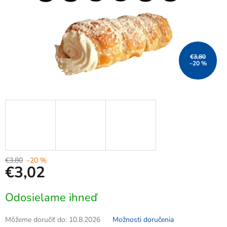
€3,80
–20 %
€3,80
–20 %
€3,02
Jednotková
Odosielame ihneď
cena:
Môžeme doručiť do:
10.8.2026
Možnosti doručenia