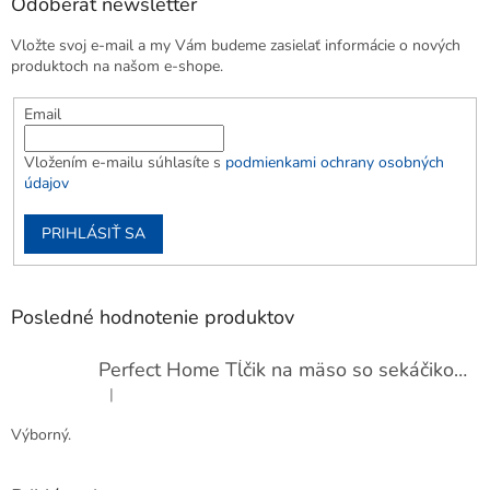
Odoberať newsletter
Vložte svoj e-mail a my Vám budeme zasielať informácie o nových
produktoch na našom e-shope.
Email
Vložením e-mailu súhlasíte s
podmienkami ochrany osobných
údajov
PRIHLÁSIŤ SA
Posledné hodnotenie produktov
Perfect Home Tĺčik na mäso so sekáčikom, 56893
|
Hodnotenie produktu je 5 z 5 hviezdičiek.
Výborný.