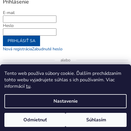
Prihlásenie
E-mail
Heslo
PRIHLÁSIŤ SA
Nová registrácia
Zabudnuté heslo
alebo
Prihlásiť sa cez Google
Tento web používa súbory cookie. Ďalším prechádzaním
tohto webu vyjadrujete súhlas s ich používaním. Viac
informácií
tu
.
Vytvoril Shoptet
Nastavenie
Copyright 2026
jenifer.sk
. Všetky práva vyhradené.
Upraviť
Odmietnuť
Súhlasím
nastavenie cookies