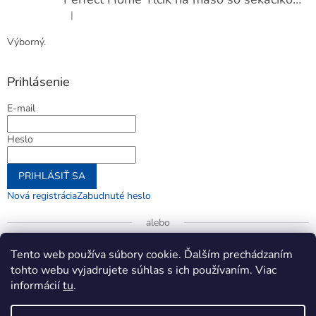
|
Hodnotenie produktu je 5 z 5 hviezdičiek.
Výborný.
Prihlásenie
E-mail
Heslo
PRIHLÁSIŤ SA
Nová registrácia
Zabudnuté heslo
alebo
Prihlásiť sa cez Google
Tento web používa súbory cookie. Ďalším prechádzaním
tohto webu vyjadrujete súhlas s ich používaním. Viac
informácií
tu
.
Vytvoril Shoptet