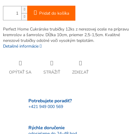
Pridať do košíka
Perfect Home Cukrárske trubičky 12ks z nerezovej ocele na prípravu
kremrolov a šamrolov. Dĺžka 10cm, priemer 2,5-1,5cm. Kvalitné
nerezové trubičky odolné voči vysokým teplotám.
Detailné informácie
OPÝTAŤ SA
STRÁŽIŤ
ZDIEĽAŤ
Potrebujete poradiť?
+421 949 000 569
Rýchle doručenie
odosielame do 24–48 hod.