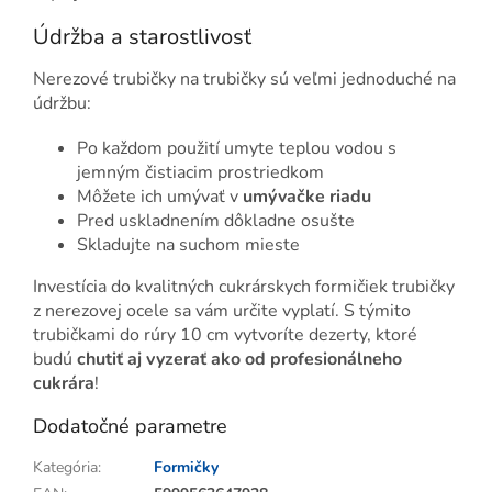
Údržba a starostlivosť
Nerezové trubičky na trubičky sú veľmi jednoduché na
údržbu:
Po každom použití umyte teplou vodou s
jemným čistiacim prostriedkom
Môžete ich umývať v
umývačke riadu
Pred uskladnením dôkladne osušte
Skladujte na suchom mieste
Investícia do kvalitných cukrárskych formičiek trubičky
z nerezovej ocele sa vám určite vyplatí. S týmito
trubičkami do rúry 10 cm vytvoríte dezerty, ktoré
budú
chutiť aj vyzerať ako od profesionálneho
cukrára
!
Dodatočné parametre
Kategória
:
Formičky