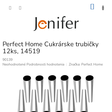
Prejsť
NÁKU
na
obsah
KOŠÍK
Perfect Home Cukrárske trubičky
12ks, 14519
90139
Priemerné
Neohodnotené
Podrobnosti hodnotenia
Značka:
Perfect Home
hodnotenie
produktu
je
0,0
z
5
hviezdičiek.