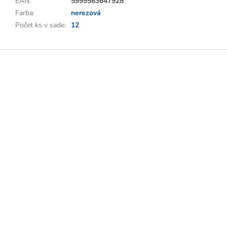
EAN
:
5999563647928
Farba
:
nerezová
Počet ks v sade
:
12
Z
á
p
ä
t
i
e