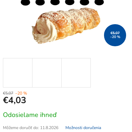
€5,07
–20 %
€5,07
–20 %
€4,03
Jednotková
Odosielame ihneď
cena:
Môžeme doručiť do:
11.8.2026
Možnosti doručenia