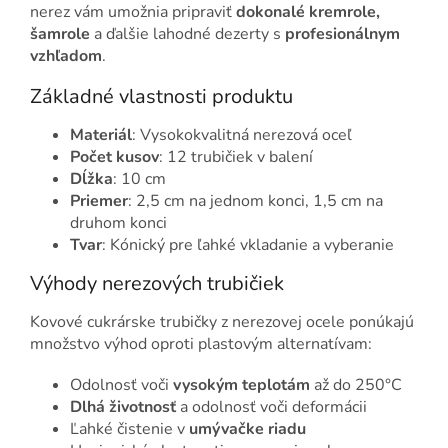
nerez vám umožnia pripraviť
dokonalé kremrole,
šamrole
a ďalšie lahodné dezerty s
profesionálnym
vzhľadom
.
Základné vlastnosti produktu
Materiál
: Vysokokvalitná nerezová oceľ
Počet kusov
: 12 trubičiek v balení
Dĺžka
: 10 cm
Priemer
: 2,5 cm na jednom konci, 1,5 cm na
druhom konci
Tvar
: Kónický pre ľahké vkladanie a vyberanie
Výhody nerezových trubičiek
Kovové cukrárske trubičky z nerezovej ocele ponúkajú
množstvo výhod oproti plastovým alternatívam:
Odolnosť voči
vysokým teplotám
až do 250°C
Dlhá životnosť
a odolnosť voči deformácii
Ľahké čistenie v
umývačke riadu