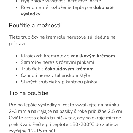
Hygienické vlastnosti nerezovej ocele
Rovnomerné rozloženie tepla pre
dokonalé
výsledky
Použitie a možnosti
Tieto trubičky na kremrole nerezové sú ideálne na
prípravu:
Klasických kremrolov s
vanilkovým krémom
Šamrolov nerez s rôznymi plnkami
Trubičiek s
čokoládovým krémom
Cannoli nerez v talianskom štýle
Slaných trubičiek s pikantnou plnkou
Tip na použitie
Pre najlepšie výsledky si cesto vyvaľkajte na hrúbku
2-3 mm a nakrájajte na pásiky široké približne 2,5 cm.
Oviňte cesto okolo trubičky tak, aby sa okraje mierne
prekrývali. Pečte pri teplote 180-200°C do zlatista,
zvyčajne 12-15 minút.