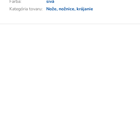
Farba
:
sivá
Kategória tovaru
:
Nože, nožnice, krájanie
Z
á
p
ä
t
i
e