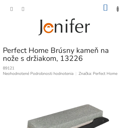
Prejsť
NÁKU
na
obsah
KOŠÍK
Perfect Home Brúsny kameň na
nože s držiakom, 13226
89121
Priemerné
Neohodnotené
Podrobnosti hodnotenia
Značka:
Perfect Home
hodnotenie
produktu
je
0,0
z
5
hviezdičiek.