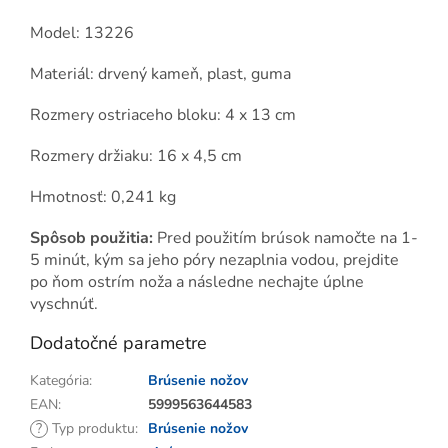
Model: 13226
Materiál: drvený kameň, plast, guma
Rozmery ostriaceho bloku: 4 x 13 cm
Rozmery držiaku: 16 x 4,5 cm
Hmotnosť: 0,241 kg
Spôsob použitia:
Pred použitím brúsok namočte na 1-
5 minút, kým sa jeho póry nezaplnia vodou, prejdite
po ňom ostrím noža a následne nechajte úplne
vyschnúť.
Dodatočné parametre
Kategória
:
Brúsenie nožov
EAN
:
5999563644583
?
Typ produktu
:
Brúsenie nožov