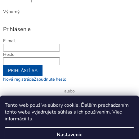
|
Hodnotenie produktu je 5 z 5 hviezdičiek.
Výborný.
Prihlásenie
E-mail
Heslo
PRIHLÁSIŤ SA
Nová registrácia
Zabudnuté heslo
alebo
Prihlásiť sa cez Google
Tento web používa súbory cookie. Ďalším prechádzaním
tohto webu vyjadrujete súhlas s ich používaním. Viac
informácií
tu
.
Vytvoril Shoptet
Nastavenie