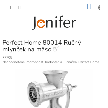
Prejsť
NÁKU
na
obsah
KOŠÍK
Perfect Home 80014 Ručný
mlynček na mäso 5´
77705
Priemerné
Neohodnotené
Podrobnosti hodnotenia
Značka:
Perfect Home
hodnotenie
produktu
je
0,0
z
5
hviezdičiek.