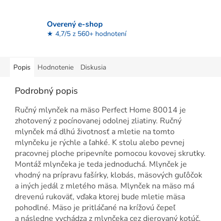
Overený e-shop
★ 4,7/5 z 560+ hodnotení
Popis
Hodnotenie
Diskusia
Podrobný popis
Ručný mlynček na mäso Perfect Home 80014 je
zhotovený z pocínovanej odolnej zliatiny. Ručný
mlynček má dlhú životnosť a mletie na tomto
mlynčeku je rýchle a ľahké. K stolu alebo pevnej
pracovnej ploche pripevníte pomocou kovovej skrutky.
Montáž mlynčeka je teda jednoduchá. Mlynček je
vhodný na prípravu fašírky, klobás, mäsových guľôčok
a iných jedál z mletého mäsa. Mlynček na mäso má
drevenú rukoväť, vďaka ktorej bude mletie mäsa
pohodlné. Mäso je pritláčané na krížovú čepeľ
a následne vychádza z mlynčeka cez dierovaný kotúč.