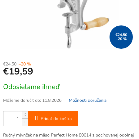
€24,50
–20 %
€24,50
–20 %
€19,59
Jednotková
Odosielame ihneď
cena:
Môžeme doručiť do:
11.8.2026
Možnosti doručenia
Pridať do košíka
Ručný mlynček na mäso Perfect Home 80014 z pocínovanej odolnej