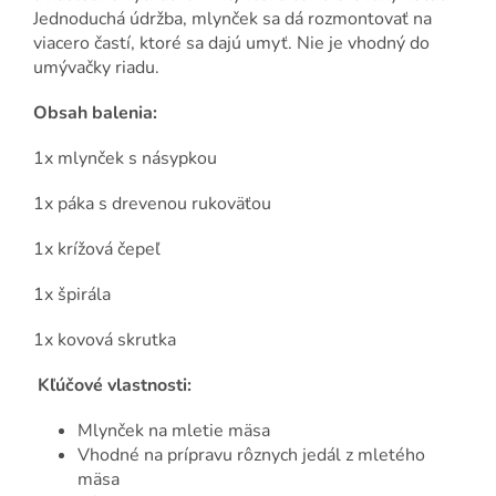
Jednoduchá údržba, mlynček sa dá rozmontovať na
viacero častí, ktoré sa dajú umyť. Nie je vhodný do
umývačky riadu.
Obsah balenia:
1x mlynček s násypkou
1x páka s drevenou rukoväťou
1x krížová čepeľ
1x špirála
1x kovová skrutka
Kľúčové vlastnosti:
Mlynček na mletie mäsa
Vhodné na prípravu rôznych jedál z mletého
mäsa