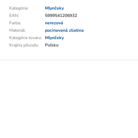
Kategória
:
Mlynčeky
EAN
:
5999541206932
Farba
:
nerezová
Materiál
:
pocinovaná zliatina
Kategória tovaru
:
Mlynčeky
Krajina pôvodu
:
Poľsko
Z
á
p
ä
t
i
e