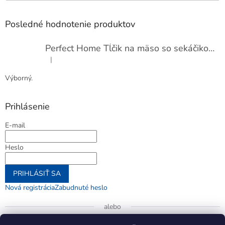
Posledné hodnotenie produktov
Perfect Home Tĺčik na mäso so sekáčikom, 56893
|
Hodnotenie produktu je 5 z 5 hviezdičiek.
Výborný.
Prihlásenie
E-mail
Heslo
PRIHLÁSIŤ SA
Nová registrácia
Zabudnuté heslo
alebo