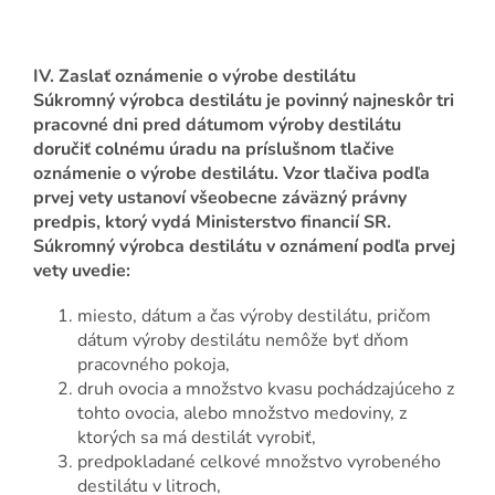
IV. Zaslať oznámenie o výrobe destilátu
Súkromný výrobca destilátu je povinný najneskôr tri
pracovné dni pred dátumom výroby destilátu
doručiť colnému úradu na príslušnom tlačive
oznámenie o výrobe destilátu. Vzor tlačiva podľa
prvej vety ustanoví všeobecne záväzný právny
predpis, ktorý vydá Ministerstvo financií SR.
Súkromný výrobca destilátu v oznámení podľa prvej
vety uvedie:
miesto, dátum a čas výroby destilátu, pričom
dátum výroby destilátu nemôže byť dňom
pracovného pokoja,
druh ovocia a množstvo kvasu pochádzajúceho z
tohto ovocia, alebo množstvo medoviny, z
ktorých sa má destilát vyrobiť,
predpokladané celkové množstvo vyrobeného
destilátu v litroch,