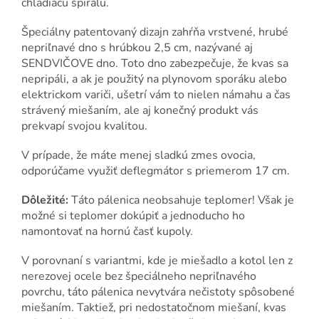
chladiacu špirálu.
Špeciálny patentovaný dizajn zahŕňa vrstvené, hrubé
nepriľnavé dno s hrúbkou 2,5 cm, nazývané aj
SENDVIČOVE dno. Toto dno zabezpečuje, že kvas sa
nepripáli, a ak je použitý na plynovom sporáku alebo
elektrickom variči, ušetrí vám to nielen námahu a čas
strávený miešaním, ale aj konečný produkt vás
prekvapí svojou kvalitou.
V prípade, že máte menej sladkú zmes ovocia,
odporúčame využiť deflegmátor s priemerom 17 cm.
Dôležité:
Táto pálenica neobsahuje teplomer! Však je
možné si teplomer dokúpiť a jednoducho ho
namontovať na hornú časť kupoly.
V porovnaní s variantmi, kde je miešadlo a kotol len z
nerezovej ocele bez špeciálneho nepriľnavého
povrchu, táto pálenica nevytvára nečistoty spôsobené
miešaním. Taktiež, pri nedostatočnom miešaní, kvas