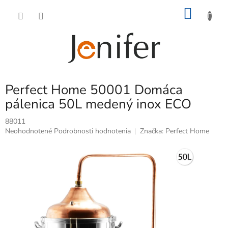
Prejsť
NÁKU
na
obsah
KOŠÍK
Perfect Home 50001 Domáca
pálenica 50L medený inox ECO
88011
Priemerné
Neohodnotené
Podrobnosti hodnotenia
Značka:
Perfect Home
hodnotenie
produktu
je
0,0
z
5
hviezdičiek.