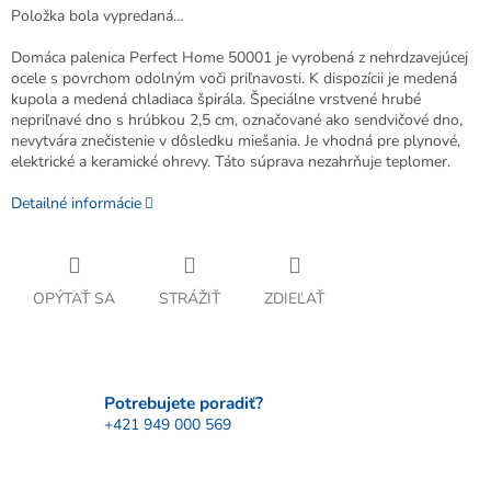
Položka bola vypredaná…
Domáca palenica Perfect Home 50001 je vyrobená z nehrdzavejúcej
ocele s povrchom odolným voči priľnavosti. K dispozícii je medená
kupola a medená chladiaca špirála. Špeciálne vrstvené hrubé
nepriľnavé dno s hrúbkou 2,5 cm, označované ako sendvičové dno,
nevytvára znečistenie v dôsledku miešania. Je vhodná pre plynové,
elektrické a keramické ohrevy. Táto súprava nezahrňuje teplomer.
Detailné informácie
OPÝTAŤ SA
STRÁŽIŤ
ZDIEĽAŤ
Potrebujete poradiť?
+421 949 000 569