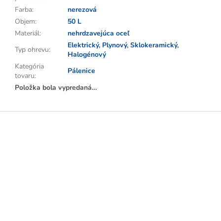
Farba
:
nerezová
Objem
:
50 L
Materiál
:
nehrdzavejúca oceľ
Elektrický
,
Plynový
,
Sklokeramický
,
Typ ohrevu
:
Halogénový
Kategória
Pálenice
tovaru
:
Položka bola vypredaná…
Z
á
p
ä
t
i
e