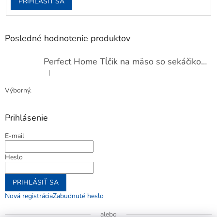
PRIHLÁSIŤ SA
Posledné hodnotenie produktov
Perfect Home Tĺčik na mäso so sekáčikom, 56893
|
Hodnotenie produktu je 5 z 5 hviezdičiek.
Výborný.
Prihlásenie
E-mail
Heslo
PRIHLÁSIŤ SA
Nová registrácia
Zabudnuté heslo
alebo