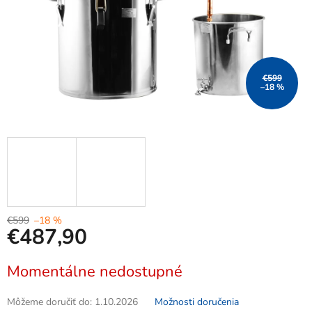
€599
–18 %
€599
–18 %
€487,90
Jednotková
Momentálne nedostupné
cena:
Môžeme doručiť do:
1.10.2026
Možnosti doručenia