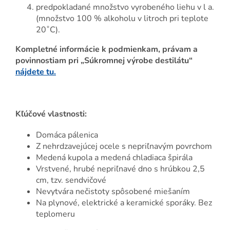
predpokladané množstvo vyrobeného liehu v l a.
(množstvo 100 % alkoholu v litroch pri teplote
20˚C).
Kompletné informácie k podmienkam, právam a
povinnostiam pri „Súkromnej výrobe destilátu“
nájdete tu.
Kľúčové vlastnosti:
Domáca pálenica
Z nehrdzavejúcej ocele s nepriľnavým povrchom
Medená kupola a medená chladiaca špirála
Vrstvené, hrubé nepriľnavé dno s hrúbkou 2,5
cm, tzv. sendvičové
Nevytvára nečistoty spôsobené miešaním
Na plynové, elektrické a keramické sporáky. Bez
teplomeru