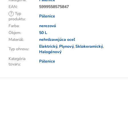
EAN
:
5999558575847
?
Typ
Pálenice
produktu
:
Farba
:
nerezová
Objem
:
50 L
Materiál
:
nehrdzavejúca oceľ
Elektrický
,
Plynový
,
Sklokeramický
,
Typ ohrevu
:
Halogénový
Kategória
Pálenice
tovaru
:
Z
á
p
ä
t
i
e