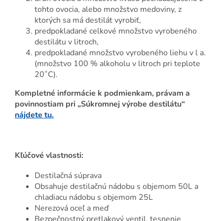
tohto ovocia, alebo množstvo medoviny, z
ktorých sa má destilát vyrobiť,
predpokladané celkové množstvo vyrobeného
destilátu v litroch,
predpokladané množstvo vyrobeného liehu v l a.
(množstvo 100 % alkoholu v litroch pri teplote
20˚C).
Kompletné informácie k podmienkam, právam a
povinnostiam pri „Súkromnej výrobe destilátu“
nájdete tu.
Kľúčové vlastnosti:
Destilačná súprava
Obsahuje destilačnú nádobu s objemom 50L a
chladiacu nádobu s objemom 25L
Nerezová oceľ a meď
Bezpečnostný pretlakový ventil, tesnenie