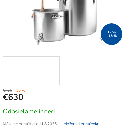
€756
–16 %
€756
–16 %
€630
Jednotková
Odosielame ihneď
cena:
Môžeme doručiť do:
11.8.2026
Možnosti doručenia