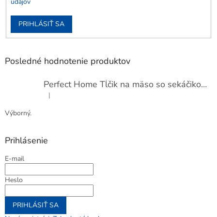
údajov
PRIHLÁSIŤ SA
Posledné hodnotenie produktov
Perfect Home Tĺčik na mäso so sekáčikom, 56893
|
Hodnotenie produktu je 5 z 5 hviezdičiek.
Výborný.
Prihlásenie
E-mail
Heslo
PRIHLÁSIŤ SA