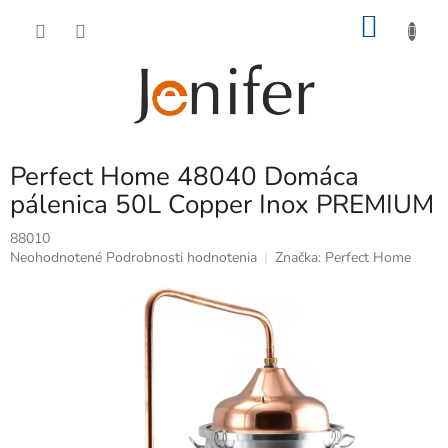
Prejsť
NÁKU
na
obsah
KOŠÍK
Perfect Home 48040 Domáca
pálenica 50L Copper Inox PREMIUM
88010
Priemerné
Neohodnotené
Podrobnosti hodnotenia
Značka:
Perfect Home
hodnotenie
produktu
je
0,0
z
5
hviezdičiek.