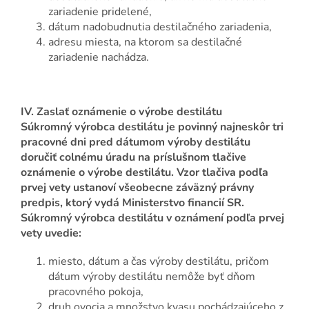
zariadenie pridelené,
dátum nadobudnutia destilačného zariadenia,
adresu miesta, na ktorom sa destilačné
zariadenie nachádza.
IV. Zaslať oznámenie o výrobe destilátu
Súkromný výrobca destilátu je povinný najneskôr tri
pracovné dni pred dátumom výroby destilátu
doručiť colnému úradu na príslušnom tlačive
oznámenie o výrobe destilátu. Vzor tlačiva podľa
prvej vety ustanoví všeobecne záväzný právny
predpis, ktorý vydá Ministerstvo financií SR.
Súkromný výrobca destilátu v oznámení podľa prvej
vety uvedie:
miesto, dátum a čas výroby destilátu, pričom
dátum výroby destilátu nemôže byť dňom
pracovného pokoja,
druh ovocia a množstvo kvasu pochádzajúceho z