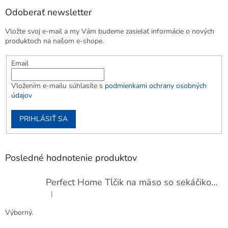
Odoberať newsletter
Vložte svoj e-mail a my Vám budeme zasielať informácie o nových
produktoch na našom e-shope.
Email
Vložením e-mailu súhlasíte s
podmienkami ochrany osobných
údajov
PRIHLÁSIŤ SA
Posledné hodnotenie produktov
Perfect Home Tĺčik na mäso so sekáčikom, 56893
|
Hodnotenie produktu je 5 z 5 hviezdičiek.
Výborný.