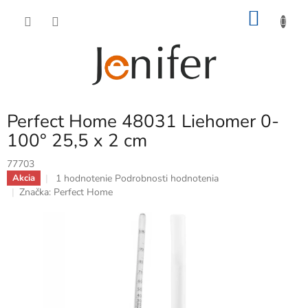
Prejsť
NÁKU
na
obsah
KOŠÍK
Perfect Home 48031 Liehomer 0-
100° 25,5 x 2 cm
77703
Priemerné
1 hodnotenie
Podrobnosti hodnotenia
Akcia
hodnotenie
Značka:
Perfect Home
produktu
je
5,0
z
5
hviezdičiek.