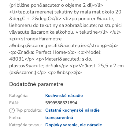
(približne poh&aacute;r o objeme 2 dl)</li>
<li>teplota meranej tekutiny by mala mať okolo 20
&deg;C +-2&deg;C</li> <li>po ponoren&iacute;
liehomeru do tekutiny sa zobraz&iacute; na stupnici
v&yacute;&scaron;ka alkoholu v tekutine</li> </ul>
<p><strong>Parametre
a&nbsp;&scaron;pecifik&aacute;cie:</strong></p>
<p>Značka: Perfect Home</p> <p>Model:
48031</p> <p>Materi&aacute;l: sklo,
plastov&yacute; držiak</p> <p>Veľkosť: 25,5 x 2 cm
(dx&scaron;)</p> <p>&nbsp;</p>
Dodatočné parametre
Kategória
:
Kuchynské náradie
EAN
:
5999558571894
?
Typ produktu
:
Ostatné kuchynské náradie
Farba
:
transparentná
Kategória tovaru
:
Doplnky varenie, nie náradie