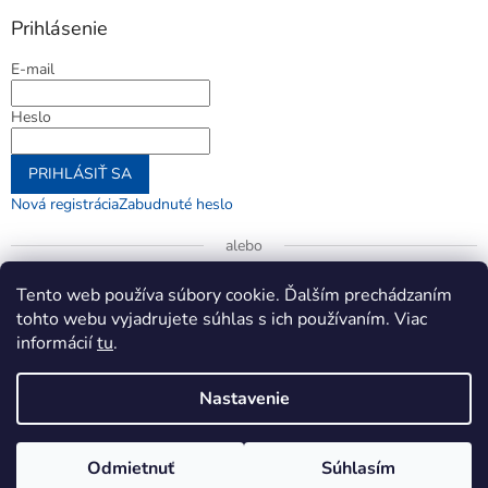
Prihlásenie
E-mail
Heslo
PRIHLÁSIŤ SA
Nová registrácia
Zabudnuté heslo
alebo
Prihlásiť sa cez Google
Tento web používa súbory cookie. Ďalším prechádzaním
tohto webu vyjadrujete súhlas s ich používaním. Viac
informácií
tu
.
Vytvoril Shoptet
Nastavenie
Copyright 2026
jenifer.sk
. Všetky práva vyhradené.
Upraviť
Odmietnuť
Súhlasím
nastavenie cookies