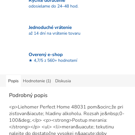
Rýchle doručenie
odosielame do 24–48 hod.
Jednoduché vrátenie
až 14 dní na vrátenie tovaru
Overený e-shop
★ 4,7/5 z 560+ hodnotení
Popis
Hodnotenie (1)
Diskusia
Podrobný popis
<p>Liehomer Perfect Home 48031 pom&ocirc;že pri
zisťovan&iacute; hladiny alkoholu. Rozsah je&nbsp;0-
100&deg;.</p> <p><strong>Postup merania:
</strong></p> <ul> <li>meran&uacute; tekutinu
nalejte do dostatočne vysokej n&aacute;doby