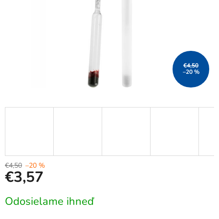
€4,50
–20 %
€4,50
–20 %
€3,57
Jednotková
Odosielame ihneď
cena: