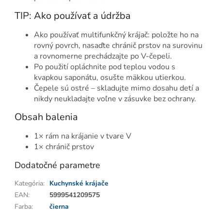
TIP: Ako používať a údržba
Ako používať multifunkčný krájač: položte ho na
rovný povrch, nasaďte chránič prstov na surovinu
a rovnomerne prechádzajte po V-čepeli.
Po použití opláchnite pod teplou vodou s
kvapkou saponátu, osušte mäkkou utierkou.
Čepele sú ostré – skladujte mimo dosahu detí a
nikdy neukladajte voľne v zásuvke bez ochrany.
Obsah balenia
1× rám na krájanie v tvare V
1× chránič prstov
Dodatočné parametre
Kategória
:
Kuchynské krájače
EAN
:
5999541209575
Farba
:
čierna