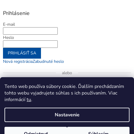
Prihlásenie
E-mail
Heslo
PRIHLÁSIŤ SA
Nová registrácia
Zabudnuté heslo
alebo
Prihlásiť sa cez Google
Tento web používa súbory cookie. Ďalším prechádzaním
tohto webu vyjadrujete súhlas s ich používaním. Viac
informácií
tu
.
Vytvoril Shoptet
Nastavenie
Copyright 2026
jenifer.sk
. Všetky práva vyhradené.
Upraviť