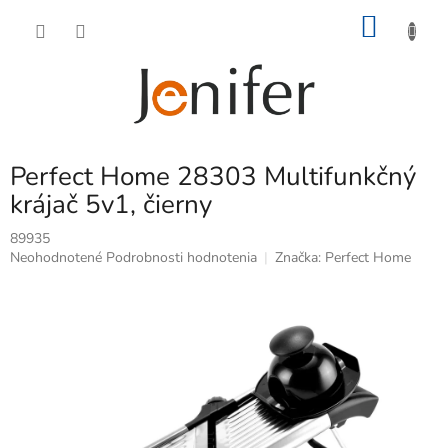
Prejsť
NÁKU
na
obsah
KOŠÍK
Perfect Home 28303 Multifunkčný
krájač 5v1, čierny
89935
Priemerné
Neohodnotené
Podrobnosti hodnotenia
Značka:
Perfect Home
hodnotenie
produktu
je
0,0
z
5
hviezdičiek.