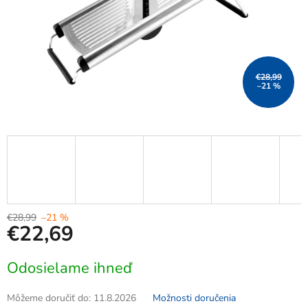
€28,99
–21 %
€28,99
–21 %
€22,69
Jednotková
Odosielame ihneď
cena:
Môžeme doručiť do:
11.8.2026
Možnosti doručenia