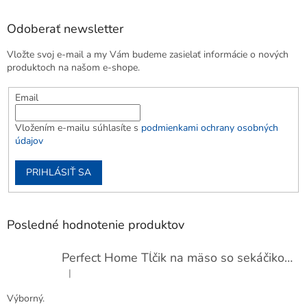
Odoberať newsletter
Vložte svoj e-mail a my Vám budeme zasielať informácie o nových
produktoch na našom e-shope.
Email
Vložením e-mailu súhlasíte s
podmienkami ochrany osobných
údajov
PRIHLÁSIŤ SA
Posledné hodnotenie produktov
Perfect Home Tĺčik na mäso so sekáčikom, 56893
|
Hodnotenie produktu je 5 z 5 hviezdičiek.
Výborný.