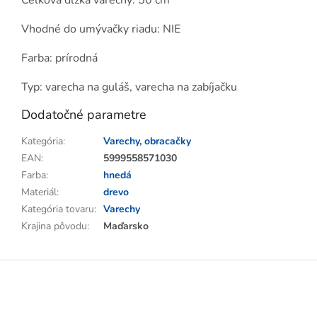
Celková dĺžka varechy: 50 cm
Vhodné do umývačky riadu: NIE
Farba: prírodná
Typ: varecha na guláš, varecha na zabíjačku
Dodatočné parametre
Kategória
:
Varechy, obracačky
EAN
:
5999558571030
Farba
:
hnedá
Materiál
:
drevo
Kategória tovaru
:
Varechy
Krajina pôvodu
:
Maďarsko
Z
á
p
ä