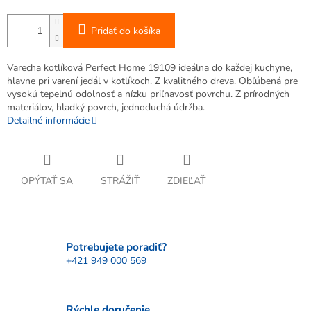
Pridať do košíka
Varecha kotlíková Perfect Home 19109 ideálna do každej kuchyne,
hlavne pri varení jedál v kotlíkoch. Z kvalitného dreva. Obľúbená pre
vysokú tepelnú odolnosť a nízku priľnavosť povrchu. Z prírodných
materiálov, hladký povrch, jednoduchá údržba.
Detailné informácie
OPÝTAŤ SA
STRÁŽIŤ
ZDIEĽAŤ
Potrebujete poradiť?
+421 949 000 569
Rýchle doručenie