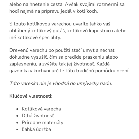
alebo na hnetenie cesta. Avšak svojimi rozmermi sa
hodí najmä na prípravu jedál v kotlíkoch.
S touto kotlíkovou varechou uvaríte ľahko váš
obľúbený kotlíkový guláš, kotlíkovú kapustnicu alebo
iné kotlíkové špeciality.
Drevenú varechu po použití stačí umyť a nechať
dôkladne vysušiť, čím sa predíde praskaniu alebo
zaplesneniu, a zvýšite tak jej životnosť. Každá
gazdinka v kuchyni určite túto tradičnú pomôcku ocení.
Táto vareška nie je vhodná do umývačky riadu.
Kľúčové vlastnosti:
Kotlíková varecha
Dlhá životnosť
Prírodne materiály
Ľahká údržba