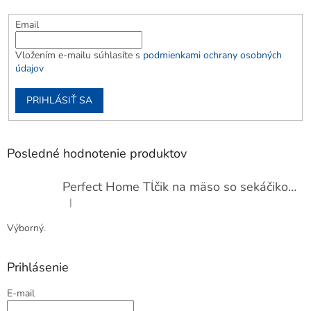
Email
Vložením e-mailu súhlasíte s
podmienkami ochrany osobných
údajov
PRIHLÁSIŤ SA
Posledné hodnotenie produktov
Perfect Home Tĺčik na mäso so sekáčikom, 56893
|
Hodnotenie produktu je 5 z 5 hviezdičiek.
Výborný.
Prihlásenie
E-mail