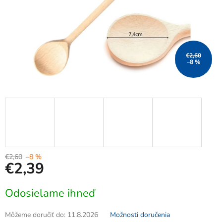
€2,60
–8 %
€2,60
–8 %
€2,39
Jednotková
Odosielame ihneď
cena:
Môžeme doručiť do:
11.8.2026
Možnosti doručenia