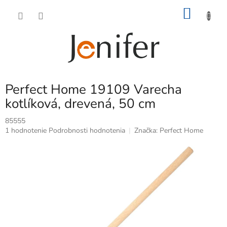
Prejsť
NÁKU
na
obsah
KOŠÍK
Perfect Home 19109 Varecha
kotlíková, drevená, 50 cm
85555
Priemerné
1 hodnotenie
Podrobnosti hodnotenia
Značka:
Perfect Home
hodnotenie
produktu
je
5,0
z
5
hviezdičiek.