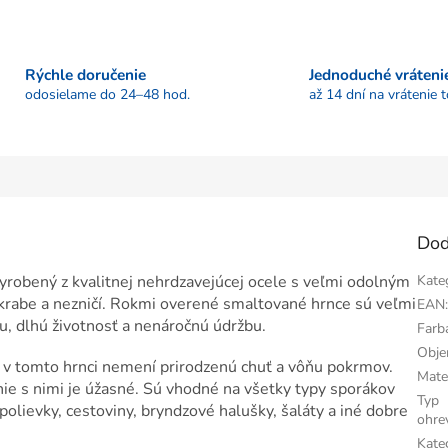
Rýchle doručenie
Jednoduché vráteni
odosielame do 24–48 hod.
až 14 dní na vrátenie 
Dod
robený z kvalitnej nehrdzavejúcej ocele s veľmi odolným
Kate
krabe a nezničí. Rokmi overené smaltované hrnce sú veľmi
EAN
u, dlhú životnosť a nenáročnú údržbu.
Farb
Obj
e v tomto hrnci nemení prirodzenú chuť a vôňu pokrmov.
Mate
ie s nimi je úžasné. Sú vhodné na všetky typy sporákov
Typ
polievky, cestoviny, bryndzové halušky, šaláty a iné dobre
ohre
Kate