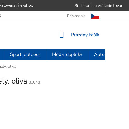
-slovenský e‑shop
🔄 14 dní na vrátenie tovaru
 OBCHODU
OBCHODNÉ PODMIENKY
Prihlásenie
POUČENIE O PRÁVE SP
NÁKUPNÝ
Prázdny košík
KOŠÍK
Šport, outdoor
Móda, doplnky
Auto-moto
ly, oliva
y, oliva
80048