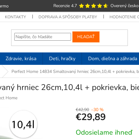
Recenzie 4.7
Overený česko
armo
KONTAKTY
DOPRAVA A SPÔSOBY PLATBY
HODNOTENIE
HĽADAŤ
Zdravie, krása
Deti, hračky
Dom, dieľna a záhrada
Perfect Home 14834 Smaltovaný hrniec 26cm,10,4l + pokrievka, bie
ý hrniec 26cm,10,4l + pokrievka, biel
ect Home
€42,90
–30 %
€29,89
Jednotková
Odosielame ihneď
cena: