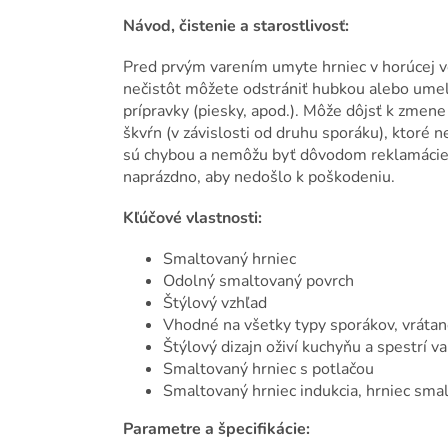
Návod, čistenie a starostlivosť:
Pred prvým varením umyte hrniec v horúcej v
nečistôt môžete odstrániť hubkou alebo ume
prípravky (piesky, apod.). Môže dôjsť k zmene
škvŕn (v závislosti od druhu sporáku), ktoré 
sú chybou a nemôžu byť dôvodom reklamácie. 
naprázdno, aby nedošlo k poškodeniu.
Kľúčové vlastnosti:
Smaltovaný hrniec
Odolný smaltovaný povrch
Štýlový vzhľad
Vhodné na všetky typy sporákov, vrátan
Štýlový dizajn oživí kuchyňu a spestrí v
Smaltovaný hrniec s potlačou
Smaltovaný hrniec indukcia, hrniec sma
Parametre a špecifikácie: