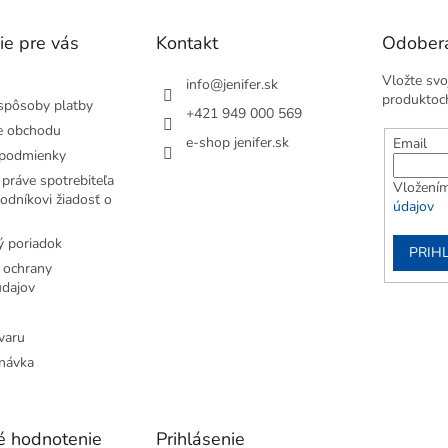
ie pre vás
Kontakt
Odobera
Vložte svo
info
@
jenifer.sk
produktoc
spôsoby platby
+421 949 000 569
e obchodu
e-shop jenifer.sk
Email
podmienky
práve spotrebiteľa
Vložením
odníkovi žiadosť o
údajov
 poriadok
PRIH
 ochrany
dajov
varu
návka
é hodnotenie
Prihlásenie