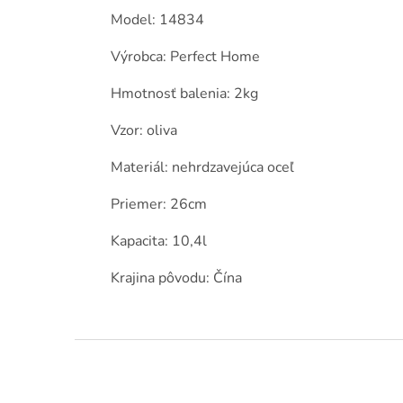
Model: 14834
Výrobca: Perfect Home
Hmotnosť balenia: 2kg
Vzor: oliva
Materiál: nehrdzavejúca oceľ
Priemer: 26cm
Kapacita: 10,4l
Krajina pôvodu: Čína
Z
á
p