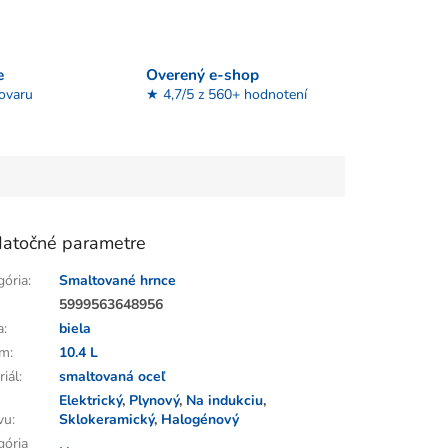
e
Overený e-shop
tovaru
★ 4,7/5 z 560+ hodnotení
atočné parametre
gória
:
Smaltované hrnce
:
5999563648956
a
:
biela
em
:
10.4 L
riál
:
smaltovaná oceľ
Elektrický
,
Plynový
,
Na indukciu
,
vu
:
Sklokeramický
,
Halogénový
gória