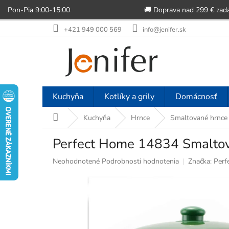
Pon-Pia 9:00-15:00
🚚 Doprava nad 299 € zad
Prejsť
+421 949 000 569
info@jenifer.sk
na
obsah
Kuchyňa
Kotlíky a grily
Domácnosť
Domov
Kuchyňa
Hrnce
Smaltované hrnce
Perfect Home 14834 Smaltovan
Priemerné
Neohodnotené
Podrobnosti hodnotenia
Značka:
Perf
hodnotenie
produktu
je
0,0
z
5
hviezdičiek.