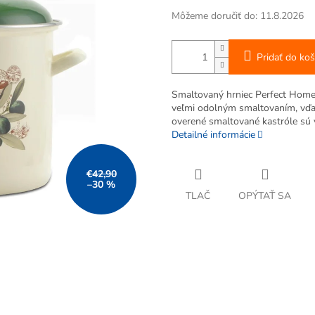
Môžeme doručiť do:
11.8.2026
Pridať do koš
Smaltovaný hrniec Perfect Home 
veľmi odolným smaltovaním, vďa
overené smaltované kastróle sú 
Detailné informácie
€42,90
–30 %
TLAČ
OPÝTAŤ SA