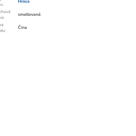
Hrnce
ru
:
chová
smaltovaná
va
:
na
Čína
odu
: