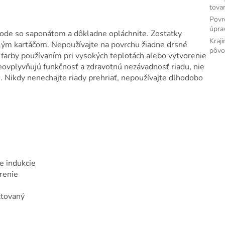
tova
Povr
úpra
ode so saponátom a dôkladne opláchnite. Zostatky
Kraji
lým kartáčom. Nepoužívajte na povrchu žiadne drsné
pôv
 farby používaním pri vysokých teplotách alebo vytvorenie
neovplyvňujú funkčnosť a zdravotnú nezávadnosť riadu, nie
Nikdy nenechajte riady prehriať, nepoužívajte dlhodobo
e indukcie
arenie
ltovaný