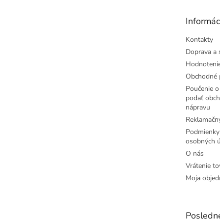
ä
t
Informác
i
e
Kontakty
Doprava a 
Hodnoteni
Obchodné 
Poučenie o 
podať obch
nápravu
Reklamačný
Podmienky
osobných ú
O nás
Vrátenie to
Moja objed
Posledn