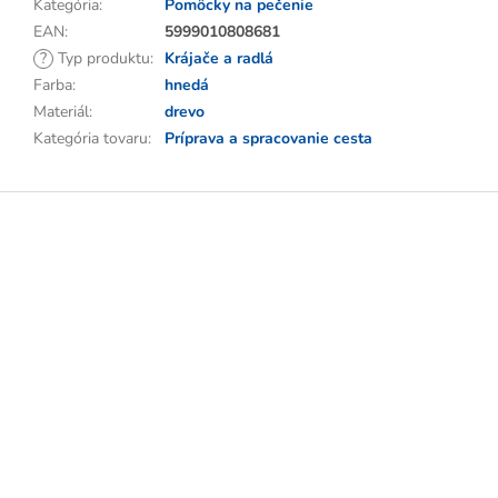
Kategória
:
Pomôcky na pečenie
EAN
:
5999010808681
?
Typ produktu
:
Krájače a radlá
Farba
:
hnedá
Materiál
:
drevo
Kategória tovaru
:
Príprava a spracovanie cesta
Z
á
p
ä
t
i
e