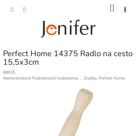
Prejsť
NÁKU
na
obsah
KOŠÍK
Perfect Home 14375 Radlo na cesto
15,5x3cm
88935
Priemerné
Neohodnotené
Podrobnosti hodnotenia
Značka:
Perfect Home
hodnotenie
produktu
je
0,0
z
5
hviezdičiek.