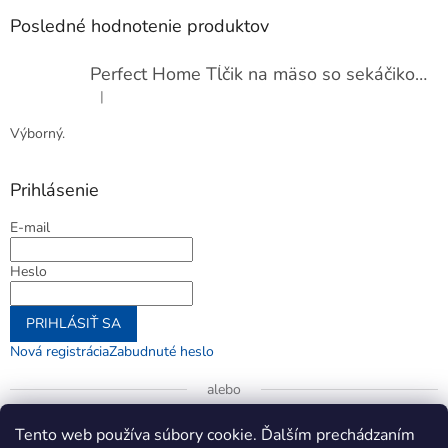
Posledné hodnotenie produktov
Perfect Home Tĺčik na mäso so sekáčikom, 56893
|
Hodnotenie produktu je 5 z 5 hviezdičiek.
Výborný.
Prihlásenie
E-mail
Heslo
PRIHLÁSIŤ SA
Nová registrácia
Zabudnuté heslo
alebo
Prihlásiť sa cez Google
Tento web používa súbory cookie. Ďalším prechádzaním