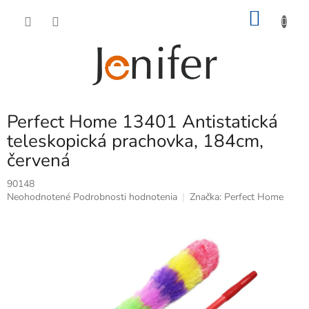
Prejsť
NÁKU
na
obsah
KOŠÍK
Perfect Home 13401 Antistatická
teleskopická prachovka, 184cm,
červená
90148
Priemerné
Neohodnotené
Podrobnosti hodnotenia
Značka:
Perfect Home
hodnotenie
produktu
je
0,0
z
5
hviezdičiek.