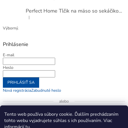
Perfect Home Tĺčik na mäso so sekáčikom, 56893
|
Hodnotenie produktu je 5 z 5 hviezdičiek.
Výborný.
Prihlásenie
E-mail
Heslo
PRIHLÁSIŤ SA
Nová registrácia
Zabudnuté heslo
alebo
Prihlásiť sa cez Google
Tento web používa súbory cookie. Ďalším prechádzaním
tohto webu vyjadrujete súhlas s ich používaním. Viac
informácií
tu
.