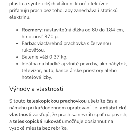
plastu a syntetických vlákien, ktoré efektívne
priťahujú prach bez toho, aby zanechávali statickú
elektrinu.
Rozmery
: nastaviteľná dĺžka od 60 do 184 cm,
hmotnosť 370 g.
Farba
: viacfarebná prachovka s červenou
rukoväťou.
Balenie váži 0,37 kg.
Ideálna na hladké aj vlnité povrchy, ako nábytok,
televízor, auto, kancelárske priestory alebo
hotelové izby.
Výhody a vlastnosti
S touto
teleskopickou prachovkou
ušetríte čas a
námahu pri každodennom upratovaní. Jej
antistatické
vlastnosti
zaisťujú, že prach sa nevráti späť na povrch,
a
teleskopická rukoväť
umožňuje dosiahnuť na
vysoké miesta bez rebríka.