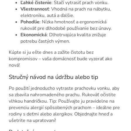
Ľahké čistenie
: Stačí vytrasiť prach vonku.
Všestrannosť
: Vhodná na prach na nábytku,
elektroniku, autá a ďalšie.
Pohodlie
: Nízka hmotnosť a ergonomická
rukoväť pre dlhodobé používanie bez únavy.
Ekonomická
: Dlhotrvajúca kvalita znižuje
potrebu častých výmen.
Kúpte si ju ešte dnes a zažite čistotu bez
kompromisov – vaša domácnosť bude vyzerať ako
nová!
Stručný návod na údržbu alebo tip
Po použití jednoducho vytraste prachovku vonku, aby
sa zbavila nahromadeného prachu. Rukoväť očistite
vlhkou handričkou. Tip: Používajte ju pravidelne na
prevenciu alergií spôsobených prachom – ideálne pre
rodiny s deťmi alebo alergikov. Objednajte hneď a
ušetrite na upratovaní!