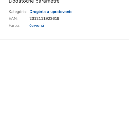
Dodatočné parametre
Kategória
:
Drogéria a upratovanie
EAN
:
2012111922619
Farba
:
červená
Z
á
p
ä
t
i
e