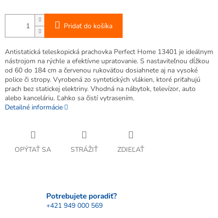
Pridať do košíka
Antistatická teleskopická prachovka Perfect Home 13401 je ideálnym
nástrojom na rýchle a efektívne upratovanie. S nastaviteľnou dĺžkou
od 60 do 184 cm a červenou rukoväťou dosiahnete aj na vysoké
police či stropy. Vyrobená zo syntetických vlákien, ktoré priťahujú
prach bez statickej elektriny. Vhodná na nábytok, televízor, auto
alebo kanceláriu. Ľahko sa čistí vytrasením.
Detailné informácie
OPÝTAŤ SA
STRÁŽIŤ
ZDIEĽAŤ
Potrebujete poradiť?
+421 949 000 569